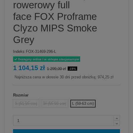
rowerowy full
face FOX Proframe
Clyzo MIPS Smoke
Grey
Indeks
FOX-31469-296-L
Dostępny online i w sklepie stacjonarnym
1 104,15 zł
1 299,00 zł
-15%
Najniższa cena w okresie 30 dni przed obniżką:
974,25 zł
Rozmiar
S (51-55 cm)
M (55-59 cm)
L (59-63 cm)