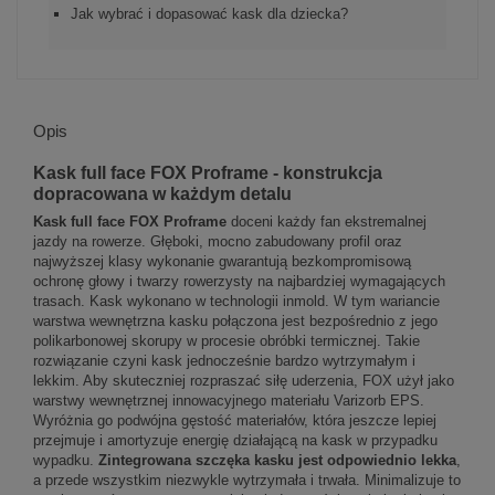
Jak wybrać i dopasować kask dla dziecka?
Opis
Kask full face FOX Proframe - konstrukcja
dopracowana w każdym detalu
Kask full face FOX Proframe
doceni każdy fan ekstremalnej
jazdy na rowerze. Głęboki, mocno zabudowany profil oraz
najwyższej klasy wykonanie gwarantują bezkompromisową
ochronę głowy i twarzy rowerzysty na najbardziej wymagających
trasach. Kask wykonano w technologii inmold. W tym wariancie
warstwa wewnętrzna kasku połączona jest bezpośrednio z jego
polikarbonowej skorupy w procesie obróbki termicznej. Takie
rozwiązanie czyni kask jednocześnie bardzo wytrzymałym i
lekkim. Aby skuteczniej rozpraszać siłę uderzenia, FOX użył jako
warstwy wewnętrznej innowacyjnego materiału Varizorb EPS.
Wyróżnia go podwójna gęstość materiałów, która jeszcze lepiej
przejmuje i amortyzuje energię działającą na kask w przypadku
wypadku.
Zintegrowana szczęka kasku
jest odpowiednio lekka
,
a przede wszystkim niezwykle wytrzymała i trwała. Minimalizuje to