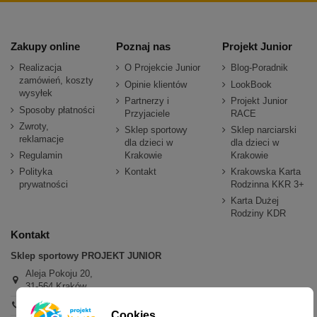
Zakupy online
Poznaj nas
Projekt Junior
Realizacja
O Projekcie Junior
Blog-Poradnik
zamówień, koszty
Opinie klientów
LookBook
wysyłek
Partnerzy i
Projekt Junior
Sposoby płatności
Przyjaciele
RACE
Zwroty,
Sklep sportowy
Sklep narciarski
reklamacje
dla dzieci w
dla dzieci w
Regulamin
Krakowie
Krakowie
Polityka
Kontakt
Krakowska Karta
prywatności
Rodzinna KKR 3+
Karta Dużej
Rodziny KDR
Kontakt
Sklep sportowy PROJEKT JUNIOR
Aleja Pokoju 20,
31-564 Kraków
+48 600 779 897
Cookies