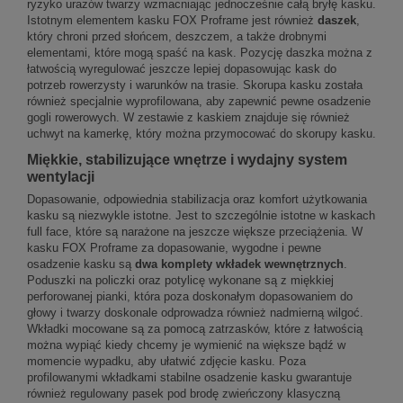
ryzyko urazów twarzy wzmacniając jednocześnie całą bryłę kasku.
Istotnym elementem kasku FOX Proframe jest również
daszek
,
który chroni przed słońcem, deszczem, a także drobnymi
elementami, które mogą spaść na kask. Pozycję daszka można z
łatwością wyregulować jeszcze lepiej dopasowując kask do
potrzeb rowerzysty i warunków na trasie. Skorupa kasku została
również specjalnie wyprofilowana, aby zapewnić pewne osadzenie
gogli rowerowych. W zestawie z kaskiem znajduje się również
uchwyt na kamerkę, który można przymocować do skorupy kasku.
Miękkie, stabilizujące wnętrze i wydajny system
wentylacji
Dopasowanie, odpowiednia stabilizacja oraz komfort użytkowania
kasku są niezwykle istotne. Jest to szczególnie istotne w kaskach
full face, które są narażone na jeszcze większe przeciążenia. W
kasku FOX Proframe za dopasowanie, wygodne i pewne
osadzenie kasku są
dwa komplety wkładek wewnętrznych
.
Poduszki na policzki oraz potylicę wykonane są z miękkiej
perforowanej pianki, która poza doskonałym dopasowaniem do
głowy i twarzy doskonale odprowadza również nadmierną wilgoć.
Wkładki mocowane są za pomocą zatrzasków, które z łatwością
można wypiąć kiedy chcemy je wymienić na większe bądź w
momencie wypadku, aby ułatwić zdjęcie kasku. Poza
profilowanymi wkładkami stabilne osadzenie kasku gwarantuje
również regulowany pasek pod brodę zwieńczony klasyczną