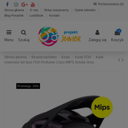
Porównywarka (
0
)
Strona główna
O nas
Sklep stacjonarny
Opinie klientów
Blog-Poradnik
LookBook
Kontakt
0
Menu
Szukaj
Zaloguj się
Koszyk
Strona główna
Bezpieczeństwo
Kaski
Kaski FOX
Kask
rowerowy full face FOX Proframe Clyzo MIPS Smoke Grey
Promocja -15%