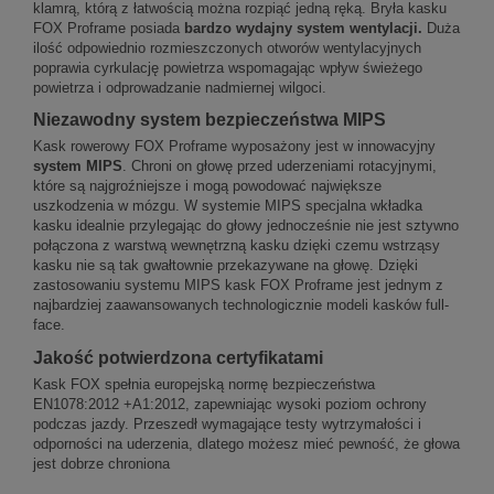
klamrą, którą z łatwością można rozpiąć jedną ręką. Bryła kasku
FOX Proframe posiada
bardzo wydajny system wentylacji.
Duża
ilość odpowiednio rozmieszczonych otworów wentylacyjnych
poprawia cyrkulację powietrza wspomagając wpływ świeżego
powietrza i odprowadzanie nadmiernej wilgoci.
Niezawodny system bezpieczeństwa MIPS
Kask rowerowy FOX Proframe wyposażony jest w innowacyjny
system MIPS
. Chroni on głowę przed uderzeniami rotacyjnymi,
które są najgroźniejsze i mogą powodować największe
uszkodzenia w mózgu. W systemie MIPS specjalna wkładka
kasku idealnie przylegając do głowy jednocześnie nie jest sztywno
połączona z warstwą wewnętrzną kasku dzięki czemu wstrząsy
kasku nie są tak gwałtownie przekazywane na głowę. Dzięki
zastosowaniu systemu MIPS kask FOX Proframe jest jednym z
najbardziej zaawansowanych technologicznie modeli kasków full-
face.
Jakość potwierdzona certyfikatami
Kask FOX spełnia europejską normę bezpieczeństwa
EN1078:2012 +A1:2012, zapewniając wysoki poziom ochrony
podczas jazdy. Przeszedł wymagające testy wytrzymałości i
odporności na uderzenia, dlatego możesz mieć pewność, że głowa
jest dobrze chroniona