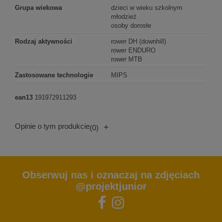
Grupa wiekowa
dzieci w wieku szkolnym
młodzież
osoby dorosłe
Rodzaj aktywności
rower DH (downhill)
rower ENDURO
rower MTB
Zastosowane technologie
MIPS
ean13
191972911293
Opinie o tym produkcie
+
(0)
Obserwuj nas i oznaczaj na zdjęciach
@projektjunior