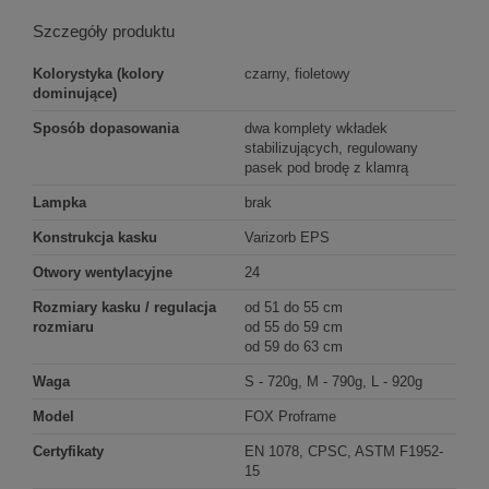
Szczegóły produktu
Kolorystyka (kolory
czarny, fioletowy
dominujące)
Sposób dopasowania
dwa komplety wkładek
stabilizujących, regulowany
pasek pod brodę z klamrą
Lampka
brak
Konstrukcja kasku
Varizorb EPS
Otwory wentylacyjne
24
Rozmiary kasku / regulacja
od 51 do 55 cm
rozmiaru
od 55 do 59 cm
od 59 do 63 cm
Waga
S - 720g, M - 790g, L - 920g
Model
FOX Proframe
Certyfikaty
EN 1078, CPSC, ASTM F1952-
15