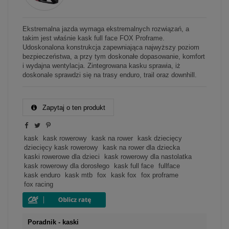
Ekstremalna jazda wymaga ekstremalnych rozwiązań, a
takim jest właśnie kask full face FOX Proframe.
Udoskonalona konstrukcja zapewniająca najwyższy poziom
bezpieczeństwa, a przy tym doskonałe dopasowanie, komfort
i wydajna wentylacja. Zintegrowana kasku sprawia, iż
doskonale sprawdzi się na trasy enduro, trail oraz downhill.
Zapytaj o ten produkt
kask
kask rowerowy
kask na rower
kask dziecięcy
dziecięcy kask rowerowy
kask na rower dla dziecka
kaski rowerowe dla dzieci
kask rowerowy dla nastolatka
kask rowerowy dla dorosłego
kask full face
fullface
kask enduro
kask mtb
fox
kask fox
fox proframe
fox racing
Poradnik - kaski