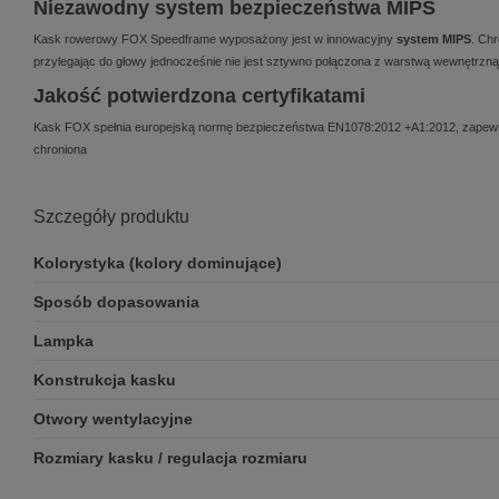
Niezawodny system bezpieczeństwa MIPS
Kask rowerowy FOX Speedframe wyposażony jest w innowacyjny
system MIPS
. Ch
przylegając do głowy jednocześnie nie jest sztywno połączona z warstwą wewnętrzn
Jakość potwierdzona certyfikatami
Kask FOX spełnia europejską normę bezpieczeństwa EN1078:2012 +A1:2012, zapewnia
chroniona
Szczegóły produktu
Kolorystyka (kolory dominujące)
Sposób dopasowania
Lampka
Konstrukcja kasku
Otwory wentylacyjne
Rozmiary kasku / regulacja rozmiaru