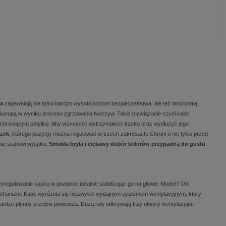
ja
zapewniają nie tylko bardzo wysoki poziom bezpieczeństwa, ale też doskonałą
skorupą w wyniku procesu zgrzewania tworzyw. Takie rozwiązanie czyni kask
 chroniącym potylicę. Aby wzmocnić wytrzymałość kasku oraz wydłużyć jego
zek
, którego pozycję można regulować w trzech zakresach. Chroni o nie tylko przed
ie stanowi wyjątku.
Smukła bryła i ciekawy dobór kolorów przypadną do gustu
regulowanie kasku w poziomie idealnie stabilizując go na głowie. Model FOX
mechanizm. Kask wyróżnia się niezwykle wydajnym systemem wentylacyjnym, który
rdzo płynny przeływ powietrza. Dużą rolę odkrywają trzy otwory wentylacyjne