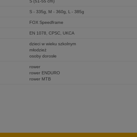
S (51-55 cm)
S - 335g, M - 360g, L - 385g
FOX Speedframe
EN 1078, CPSC, UKCA
dzieci w wieku szkolnym
młodzież
osoby dorosłe
rower
rower ENDURO
rower MTB