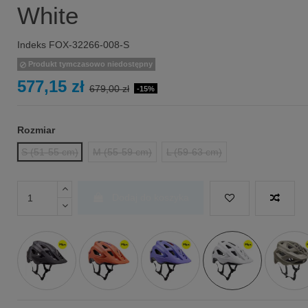
White
Indeks
FOX-32266-008-S
Produkt tymczasowo niedostępny
577,15 zł
679,00 zł
-15%
Rozmiar
S (51-55 cm)
M (55-59 cm)
L (59-63 cm)
Dodaj do koszyka