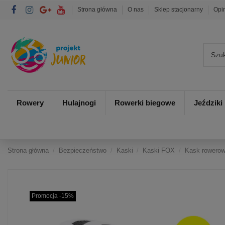
Strona główna
O nas
Sklep stacjonarny
Opi
Rowery
Hulajnogi
Rowerki biegowe
Jeździki
Strona główna
Bezpieczeństwo
Kaski
Kaski FOX
Kask rowero
Promocja -15%