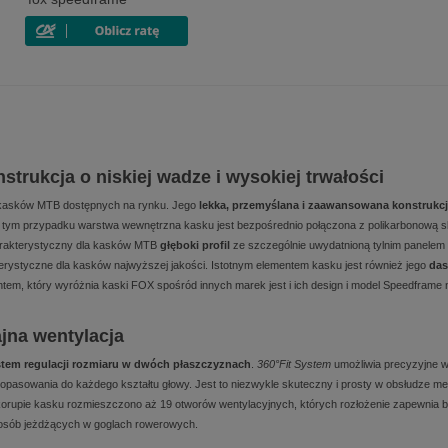
rukcja o niskiej wadze i wysokiej trwałości
 kasków MTB dostępnych na rynku. Jego
lekka, przemyślana i zaawansowana konstrukc
. W tym przypadku warstwa wewnętrzna kasku jest bezpośrednio połączona z polikarbonową 
arakterystyczny dla kasków MTB
głęboki profil
ze szczególnie uwydatnioną tylnim panelem
erystyczne dla kasków najwyższej jakości. Istotnym elementem kasku jest również jego
das
m, który wyróżnia kaski FOX spośród innych marek jest i ich design i model Speedframe n
jna wentylacja
tem regulacji rozmiaru w dwóch płaszczyznach
.
360°Fit System
umożliwia precyzyjne wy
dopasowania do każdego kształtu głowy. Jest to niezwykle skuteczny i prosty w obsłudze 
korupie kasku rozmieszczono aż 19 otworów wentylacyjnych, których rozłożenie zapewnia ba
a osób jeżdżących w goglach rowerowych.