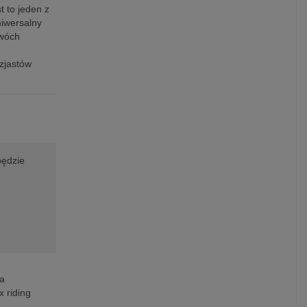
 to jeden z
niwersalny
dwóch
zjastów
będzie
a
x riding