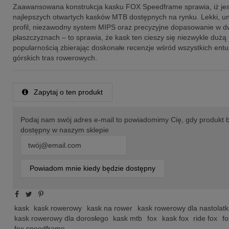
Zaawansowana konstrukcja kasku FOX Speedframe sprawia, iż jest
najlepszych otwartych kasków MTB dostępnych na rynku. Lekki, u
profil, niezawodny system MIPS oraz precyzyjne dopasowanie w 
płaszczyznach – to sprawia, że kask ten cieszy się niezwykle dużą
popularnością zbierając doskonałe recenzje wśród wszystkich entu
górskich tras rowerowych.
Zapytaj o ten produkt
Podaj nam swój adres e-mail to powiadomimy Cię, gdy produkt 
dostępny w naszym sklepie
Powiadom mnie kiedy będzie dostępny
kask
kask rowerowy
kask na rower
kask rowerowy dla nastolatk
kask rowerowy dla dorosłego
kask mtb
fox
kask fox
ride fox
fo
fox speedframe