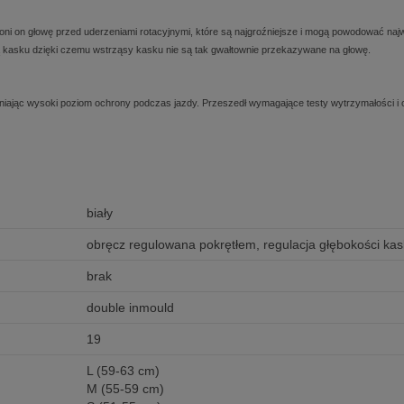
roni on głowę przed uderzeniami rotacyjnymi, które są najgroźniejsze i mogą powodować n
ą kasku dzięki czemu wstrząsy kasku nie są tak gwałtownie przekazywane na głowę.
jąc wysoki poziom ochrony podczas jazdy. Przeszedł wymagające testy wytrzymałości i o
biały
obręcz regulowana pokrętłem, regulacja głębokości kas
brak
double inmould
19
L (59-63 cm)
M (55-59 cm)