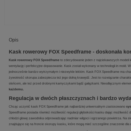
Opis
Kask rowerowy FOX Speedframe - doskonała konst
Kask rowerowy FOX Speedframe
to zdecydowanie jeden z najciekawszych modeli
wentylację i perfekcyjne dopasowanie. Kask został wykonany w technologii in mold
jednocześnie bardzo wytrzymałym i niezwykle lekkim. Kask FOX Speedframe ma ch
żywotność skorupa zabezpiecza też jego dolną krawędź. Jest to rozwiązanie charakt
słońcem, ale też przed drobnymi kamyczykami bądź gałązkami. Nieodłącznym elemente
każdemu.
Regulacja w dwóch płaszczyznach i bardzo wyda
Chcąc uczynić kask FOX Speedframe jak najbardziej uniwersalnym zastosowano
sys
Speedframe posiada również możliwość regulacji głębokości kasku dając możliwość 
chłodzi głowę zawodnika odprowadzając nadmiar wilgoci i ogrzanego powietrza. Na s
znajdujące się na froncie skorupy kasku, które mogą mieć szczególne znaczenie dl