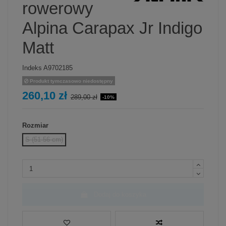
rowerowy
Alpina Carapax Jr Indigo
Matt
Indeks
A9702185
Produkt tymczasowo niedostępny
260,10 zł
289,00 zł
-10%
Rozmiar
S (51-56 cm)
Dodaj do koszyka