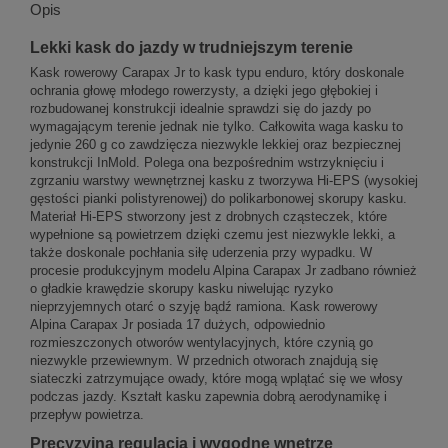
Opis
Lekki kask do jazdy w trudniejszym terenie
Kask rowerowy Carapax Jr to kask typu enduro, który doskonale
ochrania głowę młodego rowerzysty, a dzięki jego głębokiej i
rozbudowanej konstrukcji idealnie sprawdzi się do jazdy po
wymagającym terenie jednak nie tylko. Całkowita waga kasku to
jedynie 260 g co zawdzięcza niezwykle lekkiej oraz bezpiecznej
konstrukcji InMold. Polega ona bezpośrednim wstrzyknięciu i
zgrzaniu warstwy wewnętrznej kasku z tworzywa Hi-EPS (wysokiej
gęstości pianki polistyrenowej) do polikarbonowej skorupy kasku.
Materiał Hi-EPS stworzony jest z drobnych cząsteczek, które
wypełnione są powietrzem dzięki czemu jest niezwykle lekki, a
także doskonale pochłania siłę uderzenia przy wypadku. W
procesie produkcyjnym modelu Alpina Carapax Jr zadbano również
o gładkie krawędzie skorupy kasku niwelując ryzyko
nieprzyjemnych otarć o szyję bądź ramiona. Kask rowerowy
Alpina Carapax Jr posiada 17 dużych, odpowiednio
rozmieszczonych otworów wentylacyjnych, które czynią go
niezwykle przewiewnym. W przednich otworach znajdują się
siateczki zatrzymujące owady, które mogą wplątać się we włosy
podczas jazdy. Kształt kasku zapewnia dobrą aerodynamikę i
przepływ powietrza.
Precyzyjna regulacja i wygodne wnętrze