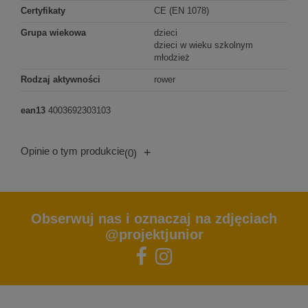
Certyfikaty
CE (EN 1078)
Grupa wiekowa
dzieci
dzieci w wieku szkolnym
młodzież
Rodzaj aktywności
rower
ean13
4003692303103
Opinie o tym produkcie
+
(0)
Obserwuj nas i oznaczaj na zdjęciach
@projektjunior