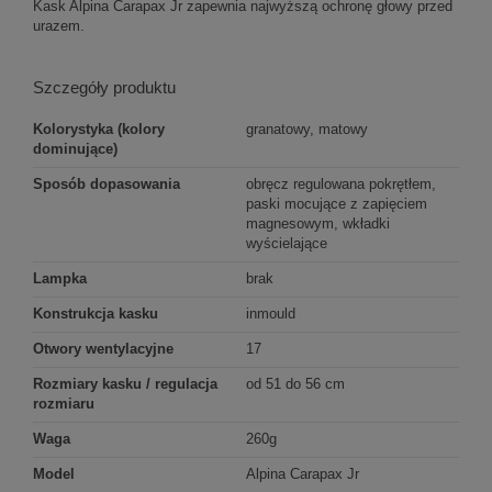
Kask Alpina Carapax Jr zapewnia najwyższą ochronę głowy przed
urazem.
Szczegóły produktu
Kolorystyka (kolory
granatowy, matowy
dominujące)
Sposób dopasowania
obręcz regulowana pokrętłem,
paski mocujące z zapięciem
magnesowym, wkładki
wyścielające
Lampka
brak
Konstrukcja kasku
inmould
Otwory wentylacyjne
17
Rozmiary kasku / regulacja
od 51 do 56 cm
rozmiaru
Waga
260g
Model
Alpina Carapax Jr