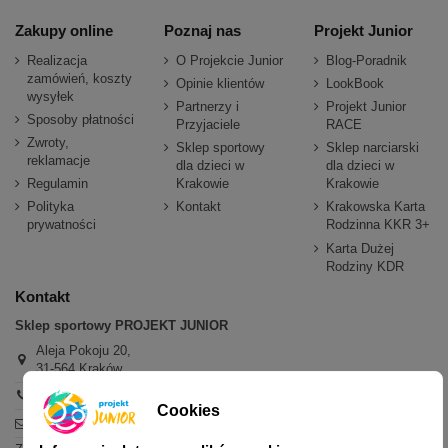
Zakupy online
Poznaj nas
Projekt Junior
Realizacja
O Projekcie Junior
Blog-Poradnik
zamówień, koszty
Opinie klientów
LookBook
wysyłek
Partnerzy i
Projekt Junior
Sposoby płatności
Przyjaciele
RACE
Zwroty,
Sklep sportowy
Sklep narciarski
reklamacje
dla dzieci w
dla dzieci w
Regulamin
Krakowie
Krakowie
Polityka
Kontakt
Krakowska Karta
prywatności
Rodzinna KKR 3+
Karta Dużej
Rodziny KDR
Kontakt
Sklep sportowy PROJEKT JUNIOR
Aleja Pokoju 20,
31-564 Kraków
+48 600 779 897
Cookies
sklep@projektjunior.pl