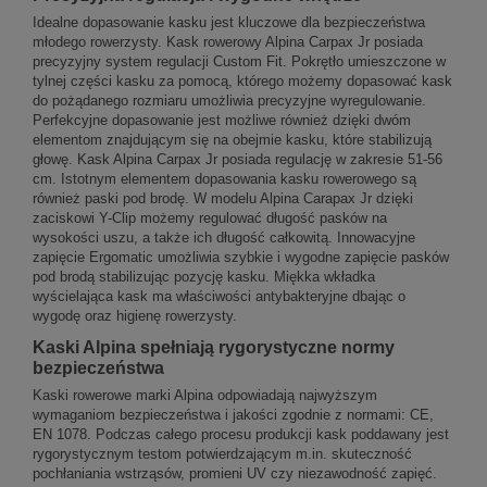
Idealne dopasowanie kasku jest kluczowe dla bezpieczeństwa
młodego rowerzysty. Kask rowerowy Alpina Carpax Jr posiada
precyzyjny system regulacji Custom Fit. Pokrętło umieszczone w
tylnej części kasku za pomocą, którego możemy dopasować kask
do pożądanego rozmiaru umożliwia precyzyjne wyregulowanie.
Perfekcyjne dopasowanie jest możliwe również dzięki dwóm
elementom znajdującym się na obejmie kasku, które stabilizują
głowę. Kask Alpina Carpax Jr posiada regulację w zakresie 51-56
cm. Istotnym elementem dopasowania kasku rowerowego są
również paski pod brodę. W modelu Alpina Carapax Jr dzięki
zaciskowi Y-Clip możemy regulować długość pasków na
wysokości uszu, a także ich długość całkowitą. Innowacyjne
zapięcie Ergomatic umożliwia szybkie i wygodne zapięcie pasków
pod brodą stabilizując pozycję kasku. Miękka wkładka
wyścielająca kask ma właściwości antybakteryjne dbając o
wygodę oraz higienę rowerzysty.
Kaski Alpina spełniają rygorystyczne normy
bezpieczeństwa
Kaski rowerowe marki Alpina odpowiadają najwyższym
wymaganiom bezpieczeństwa i jakości zgodnie z normami: CE,
EN 1078. Podczas całego procesu produkcji kask poddawany jest
rygorystycznym testom potwierdzającym m.in. skuteczność
pochłaniania wstrząsów, promieni UV czy niezawodność zapięć.