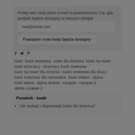
Podaj nam swój adres e-mail to powiadomimy Cię, gdy
produkt będzie dostępny w naszym sklepie
Powiadom mnie kiedy będzie dostępny
kask
kask rowerowy
kask dla dziecka
kask na rower
kask dziecięcy
dziecięcy kask rowerowy
kask na rower dla dziecka
kaski rowerowe dla dzieci
kask rowerowy dla nastolatka
kask enduro
alpina
kask alpina
alpina enduro
carapax
carapax jr
alpina carapax jr
Poradnik - kaski
Jak wybrać i dopasować kask dla dziecka?