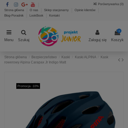
Porównywarka (
0
)
Strona główna
O nas
Sklep stacjonarny
Opinie klientów
Blog-Poradnik
LookBook
Kontakt
0
Menu
Szukaj
Zaloguj się
Koszyk
Strona główna
Bezpieczeństwo
Kaski
Kaski ALPINA
Kask
rowerowy Alpina Carapax Jr Indigo Matt
Promocja -10%