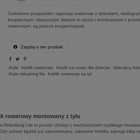
Codzienne przejażdżki i wyprawy rowerowe z dzieckiem, siedzący
bezpiecznym, klasycznym, łatwym w użyciu i montowanym z przodu
rowerowym, są jeszcze przyjemniejsze.
Zapytaj o ten produkt
thule
fotelik rowerowy
fotelik na rower dla dziecka
dziecięcy fot
thule ridealong lite
fotelik rowerowy na tył
lik rowerowy montowany z tyłu
le RideAlong Lite to proste! Uchwyt z mechanizmem szybkiego montażu 
Gdy uchwyt będzie już zamontowany, założenie fotelika zajmuje kilka s