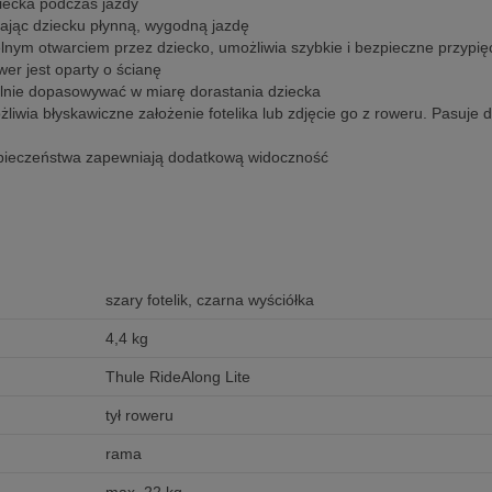
iecka podczas jazdy
ając dziecku płynną, wygodną jazdę
nym otwarciem przez dziecko, umożliwia szybkie i bezpieczne przypi
er jest oparty o ścianę
lnie dopasowywać w miarę dorastania dziecka
ia błyskawiczne założenie fotelika lub zdjęcie go z roweru. Pasuje 
pieczeństwa zapewniają dodatkową widoczność
szary fotelik, czarna wyściółka
4,4 kg
Thule RideAlong Lite
tył roweru
rama