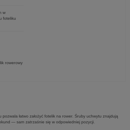
m w
 foteliku
elik rowerowy
pozwala łatwo założyć fotelik na rower. Śruby uchwytu znajdują
ekund — sam zatrzaśnie się w odpowiedniej pozycji.