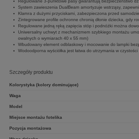
Regulowane 3-punktowe pasy gwarantują bezpieczeństwo dz
System zawieszenia DualBeam amortyzuje wstrząsy, zapewni
Klamra z dużymi przyciskami, zabezpieczona przed samodziel
Zintegrowane profile ochronne chronią dłonie dziecka, gdy row
Regulowane jedną ręką zapięcia stóp i podnóżki można dowo
Uniwersalny uchwyt z mechanizmem szybkiego montażu umożliw
owalnych o wymiarach 40 x 55 mm)
Wbudowany element odblaskowy i mocowanie do lampki bez
Wodoodporna wyściółka jest łatwa do utrzymania w czystości
Szczegóły produktu
Kolorystyka (kolory dominujące)
Waga
Model
Miejsce montażu fotelika
Pozycja montażowa