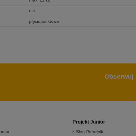
max. 22 kg
nie
pięciopunktowe
Obserwuj 
Projekt Junior
unior
Blog-Poradnik