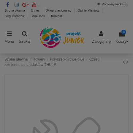
Porównywarka (
0
)
Strona główna
O nas
Sklep stacjonarny
Opinie klientów
Blog-Poradnik
LookBook
Kontakt
0
Menu
Szukaj
Zaloguj się
Koszyk
Strona główna
Rowery
Przyczepki rowerowe
Części
zamienne do produktów THULE