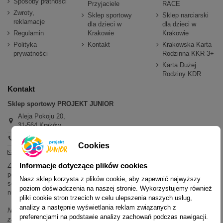
Sposoby płatności
Przyjaciele
RACE
Zwroty,
Sklep sportowy
Sklep narciarski
reklamacje
dla dzieci w
dla dzieci w
Regulamin
Krakowie
Krakowie
Polityka
Kontakt
Krakowska Karta
prywatności
Rodzinna KKR 3+
Karta Dużej
Rodziny KDR
Kontakt
Sklep sportowy PROJEKT JUNIOR
Aleja Pokoju 20,
31-564 Kraków
+48 600 779 897
Cookies
sklep@projektjunior.pl
Informacje dotyczące plików cookies
Zapraszamy do sklepu stacjonarnego:
poniedziałek - piątek: 11.00-19.00
Nasz sklep korzysta z plików cookie, aby zapewnić najwyższy
sobota: 10.00-14.00
poziom doświadczenia na naszej stronie. Wykorzystujemy również
niedziela (każda): nieczynne
pliki cookie stron trzecich w celu ulepszenia naszych usług,
analizy a następnie wyświetlania reklam związanych z
Nie odpowiadamy na wiadomości SMS. W sprawach dotyczących
preferencjami na podstawie analizy zachowań podczas nawigacji.
zamówień i oferty prosimy o kontakt mailowy, telefoniczny lub przez