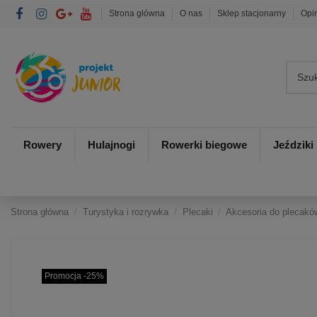
Strona główna
O nas
Sklep stacjonarny
Opi
Rowery
Hulajnogi
Rowerki biegowe
Jeździki
Strona główna
Turystyka i rozrywka
Plecaki
Akcesoria do plecakó
Promocja -25%