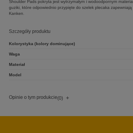
Shoulder Pads pokryta jest wytrzymałym i wodoodpornym materiał
guziki, które odpowiednio przypięte do szelek plecaka zapewniają 
Kanken.
Szczegóły produktu
Kolorystyka (kolory dominujące)
Waga
Materiał
Model
Opinie o tym produkcie
+
(0)