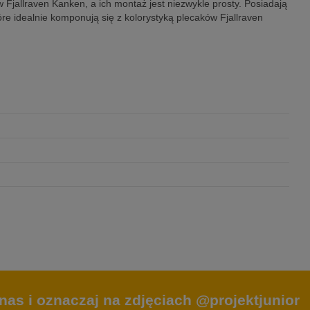
jallraven Kanken, a ich montaż jest niezwykle prosty. Posiadają
óre idealnie komponują się z kolorystyką plecaków Fjallraven
nas i oznaczaj na zdjęciach @projektjunior