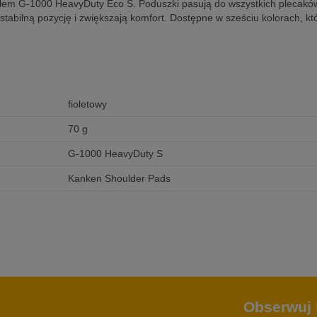
em G-1000 HeavyDuty Eco S. Poduszki pasują do wszystkich plecaków F
stabilną pozycję i zwiększają komfort. Dostępne w sześciu kolorach, kt
fioletowy
70 g
G-1000 HeavyDuty S
Kanken Shoulder Pads
Obserwuj 