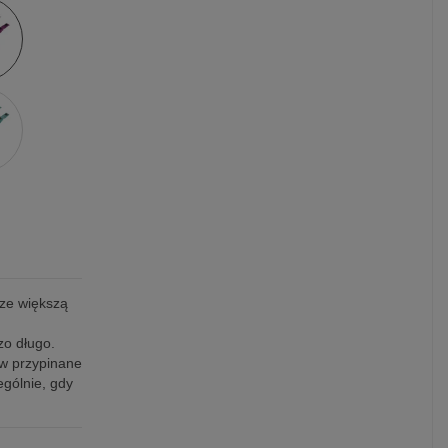
cze większą
o długo.
ów przypinane
ególnie, gdy