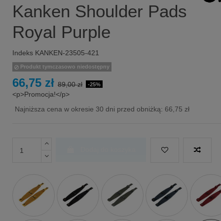
Kanken Shoulder Pads
Royal Purple
Indeks
KANKEN-23505-421
Produkt tymczasowo niedostępny
66,75 zł
89,00 zł
-25%
<p>Promocja!</p>
Najniższa cena w okresie 30 dni przed obniżką:
66,75 zł
Dodaj do koszyka