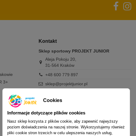
Kontakt
Sklep sportowy PROJEKT JUNIOR
Aleja Pokoju 20,
31-564 Kraków
rakowie
+48 600 779 897
R 3+
sklep@projektjunior.pl
Zapraszamy do sklepu stacjonarnego:
poniedziałek - piątek: 11.00-19.00
Cookies
sobota: 10.00-14.00
niedziela (każda): nieczynne
Informacje dotyczące plików cookies
Nasz sklep korzysta z plików cookie, aby zapewnić najwyższy
Nie odpowiadamy na wiadomości SMS. W
poziom doświadczenia na naszej stronie. Wykorzystujemy również
sprawach dotyczących zamówień i oferty
pliki cookie stron trzecich w celu ulepszenia naszych usług,
prosimy o kontakt mailowy, telefoniczny lub