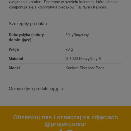
zwiększają komfort. Dostępne w sześciu kolorach, które idealnie
komponują się z kolorystyką plecaków Fjallraven Kanken.
Szczegóły produktu
Kolorystyka (kolory
żółty/brązowy
dominujące)
Waga
70 g
Materiał
G-1000 HeavyDuty S
Model
Kanken Shoulder Pads
Opinie o tym produkcie
+
(0)
Obserwuj nas i oznaczaj na zdjęciach
@projektjunior