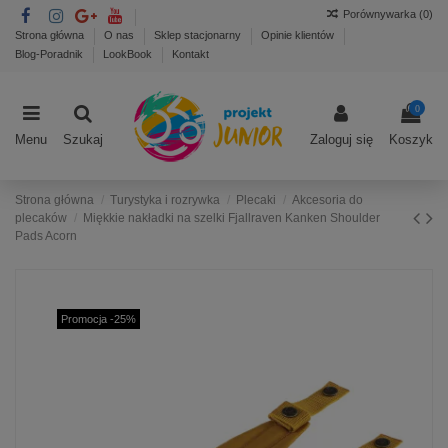
Porównywarka (
0
)
Strona główna
O nas
Sklep stacjonarny
Opinie klientów
Blog-Poradnik
LookBook
Kontakt
0
Menu
Szukaj
Zaloguj się
Koszyk
Strona główna
Turystyka i rozrywka
Plecaki
Akcesoria do
plecaków
Miękkie nakładki na szelki Fjallraven Kanken Shoulder
Pads Acorn
Promocja -25%