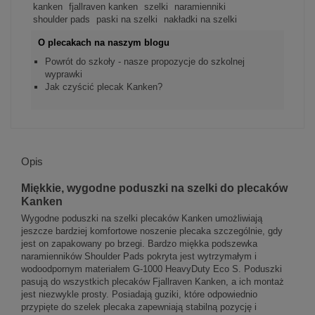
kanken
fjallraven kanken
szelki
naramienniki
shoulder pads
paski na szelki
nakładki na szelki
O plecakach na naszym blogu
Powrót do szkoły - nasze propozycje do szkolnej
wyprawki
Jak czyścić plecak Kanken?
Opis
Miękkie, wygodne poduszki na szelki do plecaków
Kanken
Wygodne poduszki na szelki plecaków Kanken umożliwiają
jeszcze bardziej komfortowe noszenie plecaka szczególnie, gdy
jest on zapakowany po brzegi. Bardzo miękka podszewka
naramienników Shoulder Pads pokryta jest wytrzymałym i
wodoodpornym materiałem G-1000 HeavyDuty Eco S. Poduszki
pasują do wszystkich plecaków Fjallraven Kanken, a ich montaż
jest niezwykle prosty. Posiadają guziki, które odpowiednio
przypięte do szelek plecaka zapewniają stabilną pozycję i