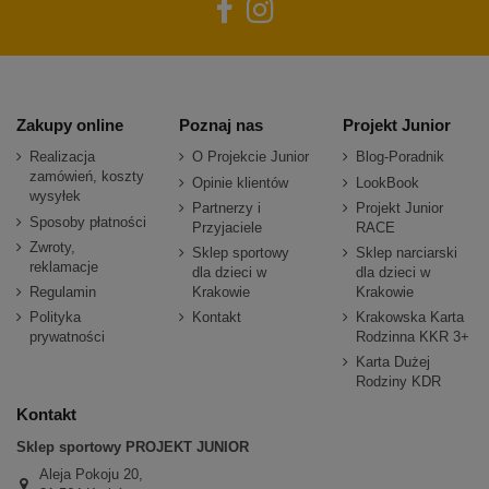
Zakupy online
Poznaj nas
Projekt Junior
Realizacja
O Projekcie Junior
Blog-Poradnik
zamówień, koszty
Opinie klientów
LookBook
wysyłek
Partnerzy i
Projekt Junior
Sposoby płatności
Przyjaciele
RACE
Zwroty,
Sklep sportowy
Sklep narciarski
reklamacje
dla dzieci w
dla dzieci w
Regulamin
Krakowie
Krakowie
Polityka
Kontakt
Krakowska Karta
prywatności
Rodzinna KKR 3+
Karta Dużej
Rodziny KDR
Kontakt
Sklep sportowy PROJEKT JUNIOR
Aleja Pokoju 20,