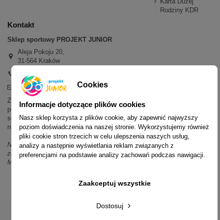
Karta Dużej
Rodziny KDR
Kontakt
Sklep sportowy PROJEKT JUNIOR
Aleja Pokoju 20,
31-564 Kraków
+48 600 779 897
Cookies
sklep@projektjunior.pl
Zapraszamy do sklepu stacjonarnego:
Informacje dotyczące plików cookies
poniedziałek - piątek: 11.00-19.00
Nasz sklep korzysta z plików cookie, aby zapewnić najwyższy
sobota: 10.00-14.00
poziom doświadczenia na naszej stronie. Wykorzystujemy również
niedziela (każda): nieczynne
pliki cookie stron trzecich w celu ulepszenia naszych usług,
Nie odpowiadamy na wiadomości SMS. W sprawach dotyczących
analizy a następnie wyświetlania reklam związanych z
zamówień i oferty prosimy o kontakt mailowy, telefoniczny lub przez
preferencjami na podstawie analizy zachowań podczas nawigacji.
Messenger.
Zaakceptuj wszystkie
Dostosuj