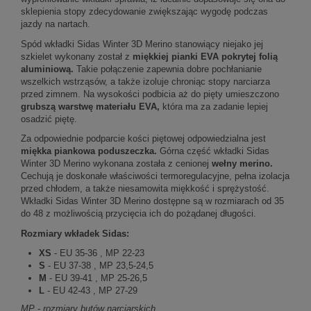
sklepienia stopy zdecydowanie zwiększając wygodę podczas
jazdy na nartach.
Spód wkładki Sidas Winter 3D Merino stanowiący niejako jej
szkielet wykonany został z
miękkiej pianki EVA pokrytej folią
aluminiową.
Takie połączenie zapewnia dobre pochłanianie
wszelkich wstrząsów, a także izoluje chroniąc stopy narciarza
przed zimnem. Na wysokości podbicia aż do pięty umieszczono
grubszą warstwę materiału EVA,
która ma za zadanie lepiej
osadzić piętę.
Za odpowiednie podparcie kości piętowej odpowiedzialna jest
miękka piankowa poduszeczka.
Górna część wkładki Sidas
Winter 3D Merino wykonana została z cenionej
wełny merino.
Cechują je doskonałe właściwości termoregulacyjne, pełna izolacja
przed chłodem, a także niesamowita miękkość i sprężystość.
Wkładki Sidas Winter 3D Merino dostępne są w rozmiarach od 35
do 48 z możliwością przycięcia ich do pożądanej długości.
Rozmiary wkładek Sidas:
XS
- EU 35-36 , MP 22-23
S
- EU 37-38 , MP 23,5-24,5
M
- EU 39-41 , MP 25-26,5
L
- EU 42-43 , MP 27-29
MP - rozmiary butów narciarskich