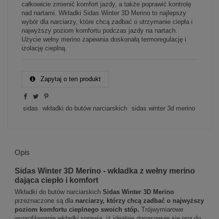
całkowicie zmienić komfort jazdy, a także poprawić kontrolę
nad nartami. Wkładki Sidas Winter 3D Merino to najlepszy
wybór dla narciarzy, które chcą zadbać o utrzymanie ciepła i
najwyższy poziom komfortu podczas jazdy na nartach.
Użycie wełny merino zapewnia doskonałą termoregulację i
izolację cieplną.
Zapytaj o ten produkt
sidas
wkładki do butów narciarskich
sidas winter 3d merino
Opis
Sidas Winter 3D Merino - wkładka z wełny merino
dająca ciepło i komfort
Wkładki do butów narciarskich
Sidas Winter 3D Merino
przeznaczone są dla
narciarzy, którzy chcą zadbać o najwyższy
poziom komfortu cieplnego swoich stóp.
Trójwymiarowe
wyprofilowanie wkładki sprawia, iż idealnie dopasowuje się ona do