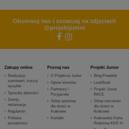
Obserwuj nas i oznaczaj na zdjęciach
@projektjunior
Zakupy online
Poznaj nas
Projekt Junior
Realizacja
O Projekcie Junior
Blog-Poradnik
zamówień, koszty
Opinie klientów
LookBook
wysyłek
Partnerzy i
Projekt Junior
Sposoby płatności
Przyjaciele
RACE
Zwroty,
Sklep sportowy
Sklep narciarski
reklamacje
dla dzieci w
dla dzieci w
Regulamin
Krakowie
Krakowie
Polityka
Kontakt
Krakowska Karta
prywatności
Rodzinna KKR 3+