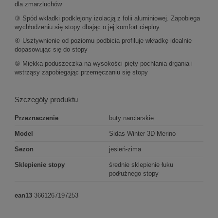
dla zmarzluchów
③ Spód wkładki podklejony izolacją z folii aluminiowej. Zapobiega
wychłodzeniu się stopy dbając o jej komfort cieplny
④ Usztywnienie od poziomu podbicia profiluje wkładkę idealnie
dopasowując się do stopy
⑤ Miękka poduszeczka na wysokości pięty pochłania drgania i
wstrząsy zapobiegając przemęczaniu się stopy
Szczegóły produktu
Przeznaczenie
buty narciarskie
Model
Sidas Winter 3D Merino
Sezon
jesień-zima
Sklepienie stopy
średnie sklepienie łuku
podłużnego stopy
ean13
3661267197253