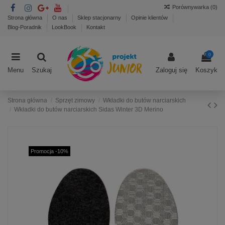
Porównywarka (
0
)
Strona główna
O nas
Sklep stacjonarny
Opinie klientów
Blog-Poradnik
LookBook
Kontakt
0
Menu
Szukaj
Zaloguj się
Koszyk
Strona główna
Sprzęt zimowy
Wkładki do butów narciarskich
Wkładki do butów narciarskich Sidas Winter 3D Merino
Promocja -10%