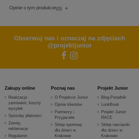
Opinie o tym produkcie
+
(0)
Obserwuj nas i oznaczaj na zdjęciach
@projektjunior
Zakupy online
Poznaj nas
Projekt Junior
Realizacja
O Projekcie Junior
Blog-Poradnik
zamówień, koszty
Opinie klientów
LookBook
wysyłek
Partnerzy i
Projekt Junior
Sposoby płatności
Przyjaciele
RACE
Zwroty,
Sklep sportowy
Sklep narciarski
reklamacje
dla dzieci w
dla dzieci w
Regulamin
Krakowie
Krakowie