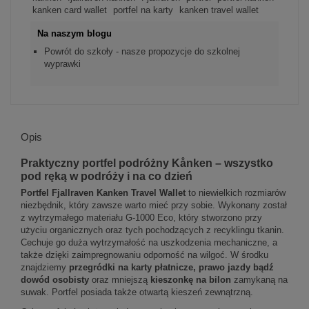
kanken card wallet
portfel na karty
kanken travel wallet
Na naszym blogu
Powrót do szkoły - nasze propozycje do szkolnej
wyprawki
Opis
Praktyczny portfel podróżny Kånken – wszystko
pod ręką w podróży i na co dzień
Portfel
Fjallraven Kanken Travel Wallet
to niewielkich rozmiarów
niezbędnik, który zawsze warto mieć przy sobie. Wykonany został
z wytrzymałego materiału G-1000 Eco, który stworzono przy
użyciu organicznych oraz tych pochodzących z recyklingu tkanin.
Cechuje go duża wytrzymałość na uszkodzenia mechaniczne, a
także dzięki zaimpregnowaniu odporność na wilgoć. W środku
znajdziemy
przegródki na karty płatnicze, prawo jazdy bądź
dowód osobisty
oraz mniejszą
kieszonkę na bilon
zamykaną na
suwak. Portfel posiada także otwartą kieszeń zewnątrzną.