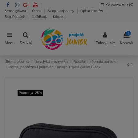
Porównywarka (
0
)
Strona główna
O nas
Sklep stacjonarny
Opinie klientów
Blog-Poradnik
LookBook
Kontakt
0
Menu
Szukaj
Zaloguj się
Koszyk
Strona główna
Turystyka i rozrywka
Plecaki
Piórniki portfele
Portfel podróżny Fjallraven Kanken Travel Wallet Black
Promocja -25%