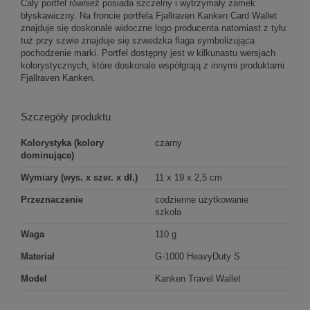
Cały portfel również posiada szczelny i wytrzymały zamek
błyskawiczny. Na froncie portfela Fjallraven Kanken Card Wallet
znajduje się doskonale widoczne logo producenta natomiast z tyłu
tuż przy szwie znajduje się szwedzka flaga symbolizująca
pochodzenie marki. Portfel dostępny jest w kilkunastu wersjach
kolorystycznych, które doskonale współgrają z innymi produktami
Fjallraven Kanken.
Szczegóły produktu
Kolorystyka (kolory
czarny
dominujące)
Wymiary (wys. x szer. x dł.)
11 x 19 x 2,5 cm
Przeznaczenie
codzienne użytkowanie
szkoła
Waga
110 g
Materiał
G-1000 HeavyDuty S
Model
Kanken Travel Wallet