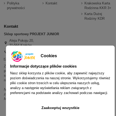
Polityka
Kontakt
Krakowska Karta
prywatności
Rodzinna KKR 3+
Karta Dużej
Rodziny KDR
Kontakt
Sklep sportowy PROJEKT JUNIOR
Aleja Pokoju 20,
31-564 Kraków
+48 600 779 897
Cookies
sklep@projektjunior.pl
Informacje dotyczące plików cookies
Zapraszamy do sklepu stacjonarnego:
poniedziałek - piątek: 11.00-19.00
Nasz sklep korzysta z plików cookie, aby zapewnić najwyższy
sobota: 10.00-14.00
poziom doświadczenia na naszej stronie. Wykorzystujemy również
niedziela (każda): nieczynne
pliki cookie stron trzecich w celu ulepszenia naszych usług,
analizy a następnie wyświetlania reklam związanych z
Nie odpowiadamy na wiadomości SMS. W sprawach dotyczących
preferencjami na podstawie analizy zachowań podczas nawigacji.
zamówień i oferty prosimy o kontakt mailowy, telefoniczny lub przez
Messenger.
Zaakceptuj wszystkie