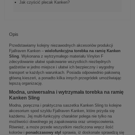
Jak czyścić plecak Kanken?
Opis
Przedstawiamy kolejny niezawodnych akcesoriów produkcji
Fjallraven Kanken –
wielofunkcyjna torebka na ramię Kanken
Sling
. Wykonana z wytrzymałego materiału Vinylon F
zdecydowanie ułatwi spakowanie wszystkich niezbędnych
gadżetów w jedno miejsce i ułatwi ich bezpieczny i wygodny
transport w każdych warunkach. Posiada odpowiednio pakowną
główną kieszeń, a ponadto kilka innych przegródek umożliwiając
lepszą organizację.
Modna, uniwersalna i wytrzymała torebka na ramię
Kanken Sling
Modna, poręczna i praktyczna saszetka Kanken Sling to kolejne
akcesorium spod szyldu Fjallraven Kanken, które przyda się
każdemu. Jej multi-funkcyjny charakter polega nie tylko na
możliwości dowolnego jej zapakowania oraz umiejscowienia.
Również, a może przede wszystkim niezliczona wręcz ilość
kolorów i
ponadczasowy styl
sprawia, iż doskonale sprawdzą się