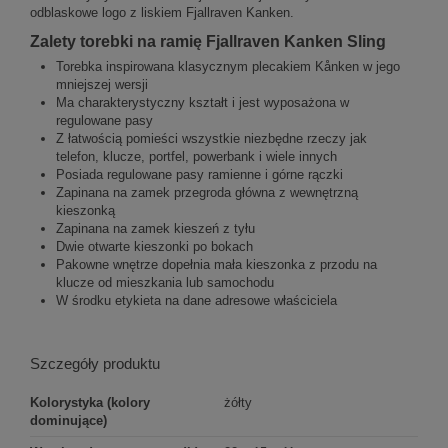
odblaskowe logo z liskiem Fjallraven Kanken.
Zalety torebki na ramię Fjallraven Kanken Sling
Torebka inspirowana klasycznym plecakiem Kånken w jego
mniejszej wersji
Ma charakterystyczny kształt i jest wyposażona w
regulowane pasy
Z łatwością pomieści wszystkie niezbędne rzeczy jak
telefon, klucze, portfel, powerbank i wiele innych
Posiada regulowane pasy ramienne i górne rączki
Zapinana na zamek przegroda główna z wewnętrzną
kieszonką
Zapinana na zamek kieszeń z tyłu
Dwie otwarte kieszonki po bokach
Pakowne wnętrze dopełnia mała kieszonka z przodu na
klucze od mieszkania lub samochodu
W środku etykieta na dane adresowe właściciela
Szczegóły produktu
Kolorystyka (kolory
żółty
dominujące)