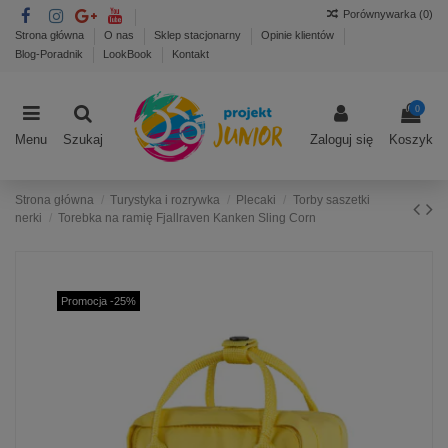
Porównywarka (
0
)
Strona główna
O nas
Sklep stacjonarny
Opinie klientów
Blog-Poradnik
LookBook
Kontakt
0
Menu
Szukaj
Zaloguj się
Koszyk
Strona główna
Turystyka i rozrywka
Plecaki
Torby saszetki
nerki
Torebka na ramię Fjallraven Kanken Sling Corn
Promocja -25%