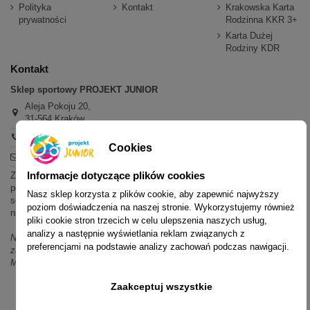
Polityka
Kontakt
Krakowska Karta
prywatności
Rodzinna KKR 3+
Karta Dużej
Rodziny KDR
Kontakt
Sklep sportowy PROJEKT JUNIOR
Aleja Pokoju 20,
31-564 Kraków
+48 600 779 897
Cookies
sklep@projektjunior.pl
Informacje dotyczące plików cookies
Zapraszamy do sklepu stacjonarnego:
poniedziałek - piątek: 11.00-19.00
Nasz sklep korzysta z plików cookie, aby zapewnić najwyższy
sobota: 10.00-14.00
poziom doświadczenia na naszej stronie. Wykorzystujemy również
niedziela (każda): nieczynne
pliki cookie stron trzecich w celu ulepszenia naszych usług,
analizy a następnie wyświetlania reklam związanych z
Nie odpowiadamy na wiadomości SMS. W sprawach dotyczących
preferencjami na podstawie analizy zachowań podczas nawigacji.
zamówień i oferty prosimy o kontakt mailowy, telefoniczny lub przez
Messenger.
Zaakceptuj wszystkie