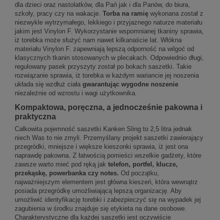
dla dzieci oraz nastolatków, dla Pań jak i dla Panów, do biura,
szkoły, pracy czy na wakacje.
Torba na ramię
wykonana został z
niezwykle wytrzymałego, lekkiego i przyjaznego naturze materiału
jakim jest Vinylon F. Wykorzystanie wspomnianej tkaniny sprawia,
iż torebka może służyć nam nawet kilkanaście lat. Włókna
materiału Vinylon F. zapewniają lepszą odporność na wilgoć od
klasycznych tkanin stosowanych w plecakach. Odpowiednio długi,
regulowany pasek przyszyty został po bokach saszetki. Takie
rozwiązanie sprawia, iż torebka w każdym wariancie jej noszenia
układa się wzdłuż ciała
gwarantując wygodne noszenie
niezależnie od wzrostu i wagi użytkownika.
Kompaktowa, poręczna, a jednocześnie pakowna i
praktyczna
Całkowita pojemność saszetki Kanken Sling to 2,5 litra jednak
niech Was to nie zmyli. Przemyślany projekt saszetki zawierający
przegródki, mniejsze i większe kieszonki sprawia, iż jest ona
naprawdę pakowna. Z łatwością pomieści wszelkie gadżety, które
zawsze warto mieć pod ręką jak
telefon, portfel, klucze,
przekąskę, powerbanka czy notes.
Od początku,
najważniejszym elementem jest główna kieszeń, która wewnątrz
posiada przegródkę umożliwiającą lepszą organizację. Aby
umożliwić identyfikację torebki i zabezpieczyć się na wypadek jej
zagubienia w środku znajduje się etykieta na dane osobowe.
Charakterystyczne dla każdej saszetki jest oczywiście