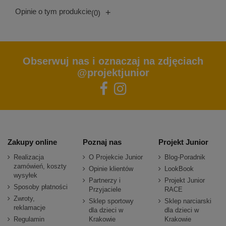
Opinie o tym produkcie
+
(0)
Obserwuj nas i oznaczaj na zdjęciach
@projektjunior
Zakupy online
Poznaj nas
Projekt Junior
Realizacja
O Projekcie Junior
Blog-Poradnik
zamówień, koszty
Opinie klientów
LookBook
wysyłek
Partnerzy i
Projekt Junior
Sposoby płatności
Przyjaciele
RACE
Zwroty,
Sklep sportowy
Sklep narciarski
reklamacje
dla dzieci w
dla dzieci w
Regulamin
Krakowie
Krakowie