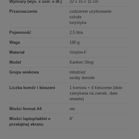
Wymiary (wys. x szer. x dł.)
22 x 15 x 11 cm
Przeznaczenie
codzienne użytkowanie
szkoła
turystyka
Pojemność
2,5 litra
Waga
190 g
Materiał
Vinylon-F
Model
Kanken Sling
Grupa wiekowa
młodzież
osoby dorosłe
Liczba komór i kieszeni
1 komora + 4 kieszenie (dwie
zamykana na zamek, dwie
otwarte)
Mieści format A4
nie
Mieści laptop/tablet o
8"
przekątnej ekranu