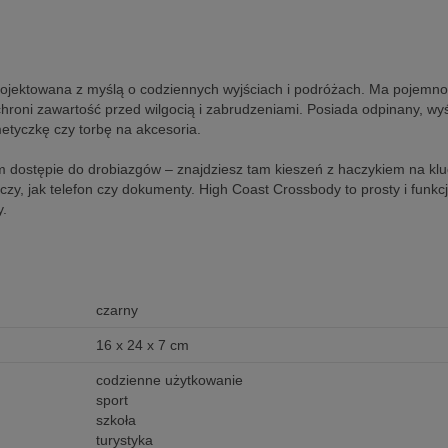
rojektowana z myślą o codziennych wyjściach i podróżach. Ma pojemno
chroni zawartość przed wilgocią i zabrudzeniami. Posiada odpinany, wy
metyczkę czy torbę na akcesoria.
ym dostępie do drobiazgów – znajdziesz tam kieszeń z haczykiem na kl
y, jak telefon czy dokumenty. High Coast Crossbody to prosty i funkc
y.
czarny
16 x 24 x 7 cm
codzienne użytkowanie
sport
szkoła
turystyka