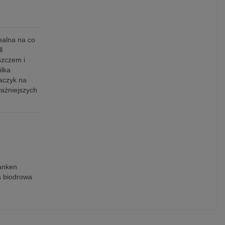
ealna na co
l
szczem i
ilka
haczyk na
ważniejszych
anken
a biodrowa