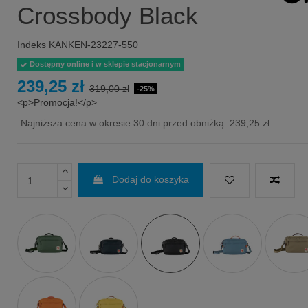
Crossbody Black
Indeks
KANKEN-23227-550
Dostępny online i w sklepie stacjonarnym
239,25 zł
319,00 zł
-25%
<p>Promocja!</p>
Najniższa cena w okresie 30 dni przed obniżką:
239,25 zł
Dodaj do koszyka