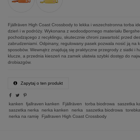
Fjällräven High Coast Crossbody to lekka i wszechstronna torba id
dzień i w podróży. Wykonana z wodoodpornego materiału Bergshel
pochodzącego z recyklingu, skutecznie chroni zawartość przed de
zabrudzeniami. Odpinany, regulowany pasek pozwala nosić ją na k
sposobów. Wewnątrz znajdują się praktyczne przegrody z siatki i 
klucze, a przednia kieszeń na zamek ułatwia szybki dostęp do naj
drobiazgów.
Zapytaj o ten produkt
kanken
fjallraven kanken
Fjällräven
torba biodrowa
saszetka k
saszetka nerka
nerka kanken
nerka
saszetka biodrowa
torebk
nerka na ramię
Fjallraven High Coast Crossbody