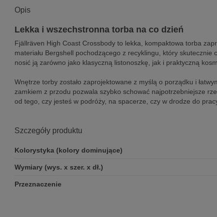
Opis
Lekka i wszechstronna torba na co dzień
Fjällräven High Coast Crossbody to lekka, kompaktowa torba zap
materiału Bergshell pochodzącego z recyklingu, który skutecznie 
nosić ją zarówno jako klasyczną listonoszkę, jak i praktyczną kos
Wnętrze torby zostało zaprojektowane z myślą o porządku i łatw
zamkiem z przodu pozwala szybko schować najpotrzebniejsze rzecz
od tego, czy jesteś w podróży, na spacerze, czy w drodze do prac
Szczegóły produktu
Kolorystyka (kolory dominujące)
Wymiary (wys. x szer. x dł.)
Przeznaczenie