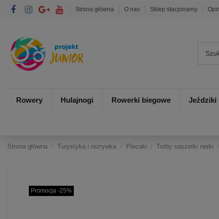
Strona główna
O nas
Sklep stacjonarny
Opi
Rowery
Hulajnogi
Rowerki biegowe
Jeździki
Strona główna
Turystyka i rozrywka
Plecaki
Torby saszetki nerki
Promocja -25%