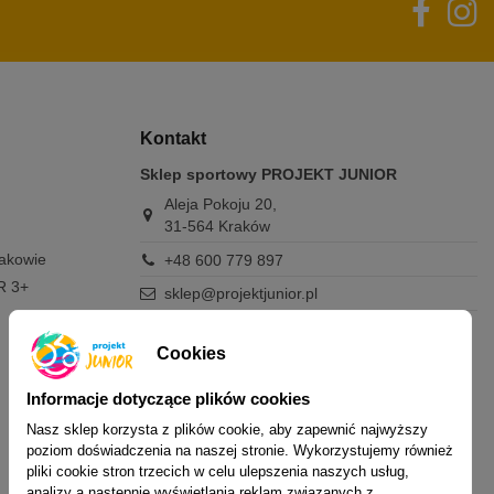
Kontakt
Sklep sportowy PROJEKT JUNIOR
Aleja Pokoju 20,
31-564 Kraków
rakowie
+48 600 779 897
R 3+
sklep@projektjunior.pl
Zapraszamy do sklepu stacjonarnego:
poniedziałek - piątek: 11.00-19.00
Cookies
sobota: 10.00-14.00
niedziela (każda): nieczynne
Informacje dotyczące plików cookies
Nasz sklep korzysta z plików cookie, aby zapewnić najwyższy
Nie odpowiadamy na wiadomości SMS. W
poziom doświadczenia na naszej stronie. Wykorzystujemy również
sprawach dotyczących zamówień i oferty
pliki cookie stron trzecich w celu ulepszenia naszych usług,
prosimy o kontakt mailowy, telefoniczny lub
analizy a następnie wyświetlania reklam związanych z