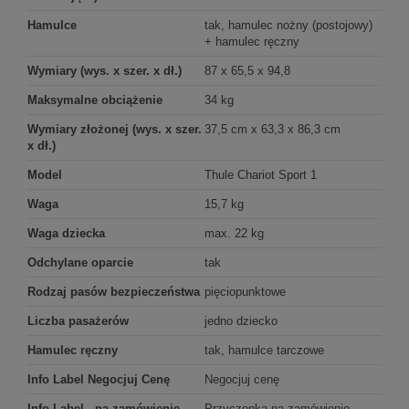
Hamulce
tak, hamulec nożny (postojowy)
+ hamulec ręczny
Wymiary (wys. x szer. x dł.)
87 x 65,5 x 94,8
Maksymalne obciążenie
34 kg
Wymiary złożonej (wys. x szer.
37,5 cm x 63,3 x 86,3 cm
x dł.)
Model
Thule Chariot Sport 1
Waga
15,7 kg
Waga dziecka
max. 22 kg
Odchylane oparcie
tak
Rodzaj pasów bezpieczeństwa
pięciopunktowe
Liczba pasażerów
jedno dziecko
Hamulec ręczny
tak, hamulce tarczowe
Info Label Negocjuj Cenę
Negocjuj cenę
Info Label - na zamówienie
Przyczepka na zamówienie