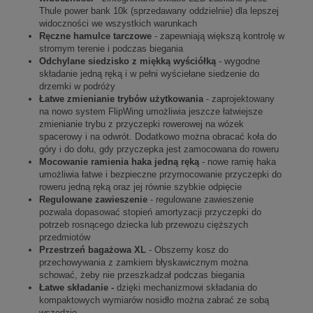
Thule power bank 10k (sprzedawany oddzielnie) dla lepszej
widoczności we wszystkich warunkach
Ręczne hamulce tarczowe
- zapewniają większą kontrolę w
stromym terenie i podczas biegania
Odchylane siedzisko z miękką wyściółką
- wygodne
składanie jedną ręką i w pełni wyściełane siedzenie do
drzemki w podróży
Łatwe zmienianie trybów użytkowania
- zaprojektowany
na nowo system FlipWing umożliwia jeszcze łatwiejsze
zmienianie trybu z przyczepki rowerowej na wózek
spacerowy i na odwrót. Dodatkowo można obracać koła do
góry i do dołu, gdy przyczepka jest zamocowana do roweru
Mocowanie ramienia haka jedną ręką
- nowe ramię haka
umożliwia łatwe i bezpieczne przymocowanie przyczepki do
roweru jedną ręką oraz jej równie szybkie odpięcie
Regulowane zawieszenie
- regulowane zawieszenie
pozwala dopasować stopień amortyzacji przyczepki do
potrzeb rosnącego dziecka lub przewozu cięższych
przedmiotów
Przestrzeń bagażowa XL
- Obszerny kosz do
przechowywania z zamkiem błyskawicznym można
schować, żeby nie przeszkadzał podczas biegania
Łatwe składanie -
dzięki mechanizmowi składania do
kompaktowych wymiarów nosidło można zabrać ze sobą
wszędzie