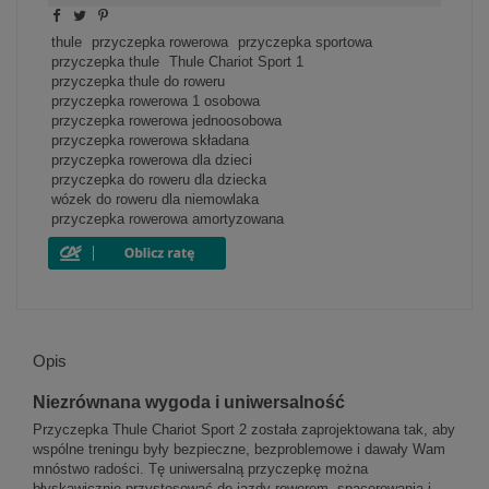
thule
przyczepka rowerowa
przyczepka sportowa
przyczepka thule
Thule Chariot Sport 1
przyczepka thule do roweru
przyczepka rowerowa 1 osobowa
przyczepka rowerowa jednoosobowa
przyczepka rowerowa składana
przyczepka rowerowa dla dzieci
przyczepka do roweru dla dziecka
wózek do roweru dla niemowlaka
przyczepka rowerowa amortyzowana
Opis
Niezrównana wygoda i uniwersalność
Przyczepka Thule Chariot Sport 2 została zaprojektowana tak, aby
wspólne treningu były bezpieczne, bezproblemowe i dawały Wam
mnóstwo radości. Tę uniwersalną przyczepkę można
błyskawicznie przystosować do jazdy rowerem, spacerowania i