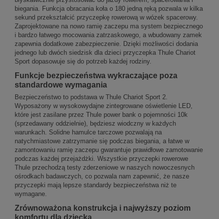
biegania. Funkcja obracania koła o 180 jedną ręką pozwala w kilka
sekund przekształcić przyczepkę rowerową w wózek spacerowy.
Zaprojektowane na nowo ramię zaczepu ma system bezpiecznego
i bardzo łatwego mocowania zatrzaskowego, a wbudowany zamek
zapewnia dodatkowe zabezpieczenie. Dzięki możliwości dodania
jednego lub dwóch siedzisk dla dzieci przyczepka Thule Chariot
Sport dopasowuje się do potrzeb każdej rodziny.
Funkcje bezpieczeństwa wykraczające poza
standardowe wymagania
Bezpieczeństwo to podstawa w Thule Chariot Sport 2.
Wyposażony w wysokowydajne zintegrowane oświetlenie LED,
które jest zasilane przez Thule power bank o pojemności 10k
(sprzedawany oddzielnie), będziesz wiodczny w każdych
warunkach. Solidne hamulce tarczowe pozwalają na
natychmiastowe zatrzymanie się podczas biegania, a łatwe w
zamontowaniu ramię zaczepu gwarantuje prawidłowe zamotowanie
podczas każdej przejażdżki. Wszystkie przyczepki rowerowe
Thule przechodzą testy zderzeniowe w naszych nowoczesnych
ośrodkach badawczych, co pozwala nam zapewnić, że nasze
przyczepki mają lepsze standardy bezpieczeństwa niż te
wymagane.
Zrównoważona konstrukcja i najwyższy poziom
komfortu dla dziecka