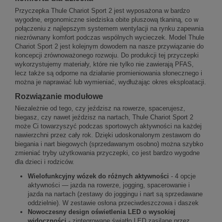
Przyczepka Thule Chariot Sport 2 jest wyposażona w bardzo
wygodne, ergonomiczne siedziska obite pluszową tkaniną, co w
połączeniu z najlepszym systemem wentylacji na rynku zapewnia
niezrównany komfort podczas wspólnych wycieczek. Model Thule
Chariot Sport 2 jest kolejnym dowodem na nasze przywiązanie do
koncepcji zrównoważonego rozwoju. Do produkcji tej przyczepki
wykorzystujemy materiały, które nie tylko nie zawierają PFAS,
lecz także są odporne na działanie promieniowania słonecznego i
można je naprawiać lub wymieniać, wydłużając okres eksploatacji.
Rozwiązanie modułowe
Niezależnie od tego, czy jeździsz na rowerze, spacerujesz,
biegasz, czy nawet jeździsz na nartach, Thule Chariot Sport 2
może Ci towarzyszyć podczas sportowych aktywności na każdej
nawierzchni przez cały rok. Dzięki udoskonalonym zestawom do
biegania i nart biegowych (sprzedawanym osobno) można szybko
zmieniać tryby użytkowania przyczepki, co jest bardzo wygodne
dla dzieci i rodziców.
Wielofunkcyjny wózek do różnych aktywności
- 4 opcje
aktywności — jazda na rowerze, jogging, spacerowanie i
jazda na nartach (zestawy do joggingu i nart są sprzedawane
oddzielnie). W zestawie osłona przeciwdeszczowa i daszek
Nowoczesny design oświetlenia LED o wysokiej
widoczności
- zintegrowane światło LED zasilane przez