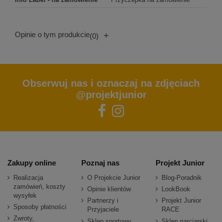
Opinie o tym produkcie
+
(0)
Obserwuj nas i oznaczaj na zdjęciach
@projektjunior
Zakupy online
Poznaj nas
Projekt Junior
Realizacja
O Projekcie Junior
Blog-Poradnik
zamówień, koszty
Opinie klientów
LookBook
wysyłek
Partnerzy i
Projekt Junior
Sposoby płatności
Przyjaciele
RACE
Zwroty,
Sklep sportowy
Sklep narciarski