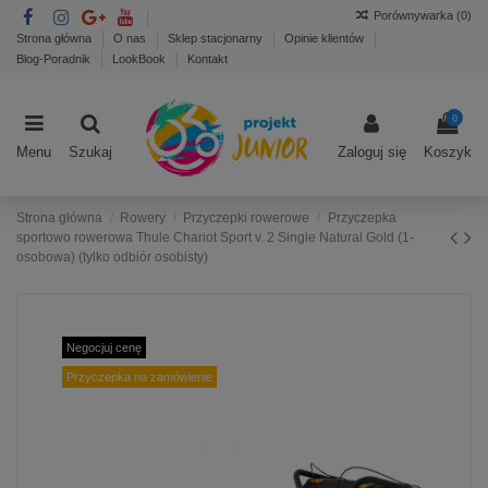
Porównywarka (
0
)
Strona główna
O nas
Sklep stacjonarny
Opinie klientów
Blog-Poradnik
LookBook
Kontakt
0
Menu
Szukaj
Zaloguj się
Koszyk
Strona główna
Rowery
Przyczepki rowerowe
Przyczepka
sportowo rowerowa Thule Chariot Sport v. 2 Single Natural Gold (1-
osobowa) (tylko odbiór osobisty)
Negocjuj cenę
Przyczepka na zamówienie