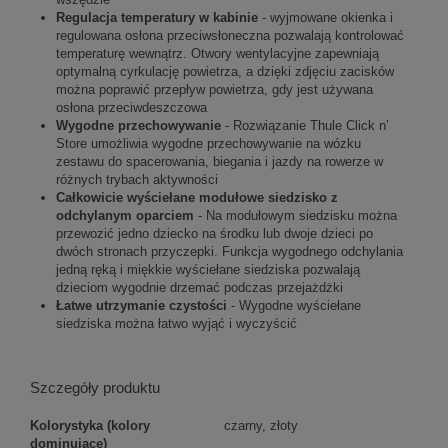
Regulacja temperatury w kabinie
- wyjmowane okienka i
regulowana osłona przeciwsłoneczna pozwalają kontrolować
temperaturę wewnątrz. Otwory wentylacyjne zapewniają
optymalną cyrkulację powietrza, a dzięki zdjęciu zacisków
można poprawić przepływ powietrza, gdy jest używana
osłona przeciwdeszczowa
Wygodne przechowywanie
- Rozwiązanie Thule Click n’
Store umożliwia wygodne przechowywanie na wózku
zestawu do spacerowania, biegania i jazdy na rowerze w
różnych trybach aktywności
Całkowicie wyściełane modułowe siedzisko z
odchylanym oparciem
- Na modułowym siedzisku można
przewozić jedno dziecko na środku lub dwoje dzieci po
dwóch stronach przyczepki. Funkcja wygodnego odchylania
jedną ręką i miękkie wyściełane siedziska pozwalają
dzieciom wygodnie drzemać podczas przejażdżki
Łatwe utrzymanie czystości
- Wygodne wyściełane
siedziska można łatwo wyjąć i wyczyścić
Szczegóły produktu
Kolorystyka (kolory
czarny, złoty
dominujące)