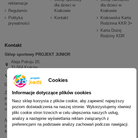
reklamacje
dla dzieci w
dla dzieci w
Regulamin
Krakowie
Krakowie
Polityka
Kontakt
Krakowska Karta
prywatności
Rodzinna KKR 3+
Karta Dużej
Rodziny KDR
Kontakt
Sklep sportowy PROJEKT JUNIOR
Aleja Pokoju 20,
31-564 Kraków
+48 600 779 897
Cookies
sklep@projektjunior.pl
Informacje dotyczące plików cookies
Zapraszamy do sklepu stacjonarnego:
poniedziałek - piątek: 11.00-19.00
Nasz sklep korzysta z plików cookie, aby zapewnić najwyższy
sobota: 10.00-14.00
poziom doświadczenia na naszej stronie. Wykorzystujemy również
niedziela (każda): nieczynne
pliki cookie stron trzecich w celu ulepszenia naszych usług,
analizy a następnie wyświetlania reklam związanych z
Nie odpowiadamy na wiadomości SMS. W sprawach dotyczących
preferencjami na podstawie analizy zachowań podczas nawigacji.
zamówień i oferty prosimy o kontakt mailowy, telefoniczny lub przez
Messenger.