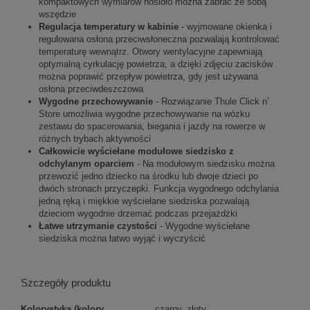
kompaktowych wymiarów nosidło można zabrać ze sobą
wszędzie
Regulacja temperatury w kabinie
- wyjmowane okienka i
regulowana osłona przeciwsłoneczna pozwalają kontrolować
temperaturę wewnątrz. Otwory wentylacyjne zapewniają
optymalną cyrkulację powietrza, a dzięki zdjęciu zacisków
można poprawić przepływ powietrza, gdy jest używana
osłona przeciwdeszczowa
Wygodne przechowywanie
- Rozwiązanie Thule Click n’
Store umożliwia wygodne przechowywanie na wózku
zestawu do spacerowania, biegania i jazdy na rowerze w
różnych trybach aktywności
Całkowicie wyściełane modułowe siedzisko z
odchylanym oparciem
- Na modułowym siedzisku można
przewozić jedno dziecko na środku lub dwoje dzieci po
dwóch stronach przyczepki. Funkcja wygodnego odchylania
jedną ręką i miękkie wyściełane siedziska pozwalają
dzieciom wygodnie drzemać podczas przejażdżki
Łatwe utrzymanie czystości
- Wygodne wyściełane
siedziska można łatwo wyjąć i wyczyścić
Szczegóły produktu
Kolorystyka (kolory
czarny, złoty