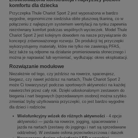
komfortu dla dziecka
Przyczepka Thule Chariot Sport 2 jest wyposażona w bardzo
wygodne, ergonomiczne siedziska obite pluszową tkaniną, co w
połączeniu z najlepszym systemem wentylacji na rynku zapewnia
niezrównany komfort podczas wspólnych wycieczek. Model Thule
Chariot Sport 2 jest kolejnym dowodem na nasze przywiązanie do
koncepcji zrównoważonego rozwoju. Do produkcji tej przyczepki
wykorzystujemy materiały, które nie tylko nie zawierają PFAS,
lecz także są odporne na działanie promieniowania słonecznego i
można je naprawiać lub wymieniać, wydłużając okres eksploatacji.
Rozwiązanie modułowe
Niezależnie od tego, czy jeździsz na rowerze, spacerujesz,
biegasz, czy nawet jeździsz na nartach, Thule Chariot Sport 2
może Ci towarzyszyć podczas sportowych aktywności na każdej
nawierzchni przez cały rok. Dzięki udoskonalonym zestawom do
biegania i nart biegowych (sprzedawanym osobno) można szybko
zmieniać tryby użytkowania przyczepki, co jest bardzo wygodne
dla dzieci i rodziców.
Wielofunkcyjny wózek do różnych aktywności
- 4 opcje
aktywności — jazda na rowerze, jogging, spacerowanie i
jazda na nartach (zestawy do joggingu i nart są sprzedawane
oddzielnie). W zestawie osłona przeciwdeszczowa i daszek