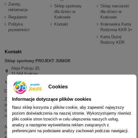
Zwroty,
Sklep sportowy
Sklep narciarski
reklamacje
dla dzieci w
dla dzieci w
Regulamin
Krakowie
Krakowie
Polityka
Kontakt
Krakowska Karta
prywatności
Rodzinna KKR 3+
Karta Dużej
Rodziny KDR
Kontakt
Sklep sportowy PROJEKT JUNIOR
Aleja Pokoju 20,
31-564 Kraków
+48 600 779 897
Cookies
sklep@projektjunior.pl
Informacje dotyczące plików cookies
Zapraszamy do sklepu stacjonarnego:
poniedziałek - piątek: 11.00-19.00
Nasz sklep korzysta z plików cookie, aby zapewnić najwyższy
sobota: 10.00-14.00
poziom doświadczenia na naszej stronie. Wykorzystujemy również
niedziela (każda): nieczynne
pliki cookie stron trzecich w celu ulepszenia naszych usług,
analizy a następnie wyświetlania reklam związanych z
Nie odpowiadamy na wiadomości SMS. W sprawach dotyczących
preferencjami na podstawie analizy zachowań podczas nawigacji.
zamówień i oferty prosimy o kontakt mailowy, telefoniczny lub przez
Messenger.