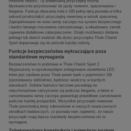
mnóstwo radości. Tę uniwersalną przyczepkę można
błyskawicznie przystosować do jazdy rowerem, spacerowania i
biegania. Funkcja obracania koła o 180 jedną ręką pozwala w kilka
sekund przekształcić przyczepkę rowerową w wózek spacerowy.
Zaprojektowane na nowo ramię zaczepu ma system bezpiecznego
i bardzo łatwego mocowania zatrzaskowego, a wbudowany zamek
zapewnia dodatkowe zabezpieczenie. Dzięki możliwości dodania
jednego lub dwóch siedzisk dla dzieci przyczepka Thule Chariot
Sport dopasowuje się do potrzeb każdej rodziny.
Funkcje bezpieczeństwa wykraczające poza
standardowe wymagania
Bezpieczeństwo to podstawa w Thule Chariot Sport 2.
Wyposażony w wysokowydajne zintegrowane oświetlenie LED,
które jest zasilane przez Thule power bank o pojemności 10k
(sprzedawany oddzielnie), będziesz wiodczny w każdych
warunkach. Solidne hamulce tarczowe pozwalają na
natychmiastowe zatrzymanie się podczas biegania, a łatwe w
zamontowaniu ramię zaczepu gwarantuje prawidłowe zamotowanie
podczas każdej przejażdżki. Wszystkie przyczepki rowerowe
Thule przechodzą testy zderzeniowe w naszych nowoczesnych
ośrodkach badawczych, co pozwala nam zapewnić, że nasze
przyczepki mają lepsze standardy bezpieczeństwa niż te
wymagane.
Zrównoważona konstrukcja i najwyższy poziom