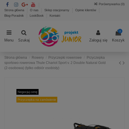
Porównywarka (
0
)
Strona główna
O nas
Sklep stacjonarny
Opinie klientów
Blog-Poradnik
LookBook
Kontakt
0
Menu
Szukaj
Zaloguj się
Koszyk
Strona główna
Rowery
Przyczepki rowerowe
Przyczepka
sportowo rowerowa Thule Chariot Sport v. 2 Double Natural Gold
(2-osobowa) (tylko odbiór osobisty)
Negocjuj cenę
Przyczepka na zamówienie