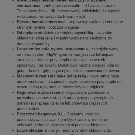
Nowoczesny design oświetlenia LED o wysokiej
widoczności
- zintegrowane światło LED zasilane przez
Thule power bank 10k (sprzedawany oddzielnie) dla lepszej
widoczności we wszystkich warunkach
Ręczne hamulce tarczowe
- zapewniają większą kontrolę w
stromym terenie i podczas biegania
Odchylane siedzisko z miękką wyściółką
- wygodne
składanie jedną ręką i w pełni wyściełane siedzenie do
drzemki w podróży
Łatwe zmienianie trybów użytkowania
- zaprojektowany
na nowo system FlipWing umożliwia jeszcze łatwiejsze
zmienianie trybu z przyczepki rowerowej na wózek
spacerowy i na odwrót. Dodatkowo można obracać koła do
góry i do dołu, gdy przyczepka jest zamocowana do roweru
Mocowanie ramienia haka jedną ręką
- nowe ramię haka
umożliwia łatwe i bezpieczne przymocowanie przyczepki do
roweru jedną ręką oraz jej równie szybkie odpięcie
Regulowane zawieszenie
- regulowane zawieszenie
pozwala dopasować stopień amortyzacji przyczepki do
potrzeb rosnącego dziecka lub przewozu cięższych
przedmiotów
Przestrzeń bagażowa XL
- Obszerny kosz do
przechowywania z zamkiem błyskawicznym można
schować, żeby nie przeszkadzał podczas biegania
Łatwe składanie -
dzięki mechanizmowi składania do