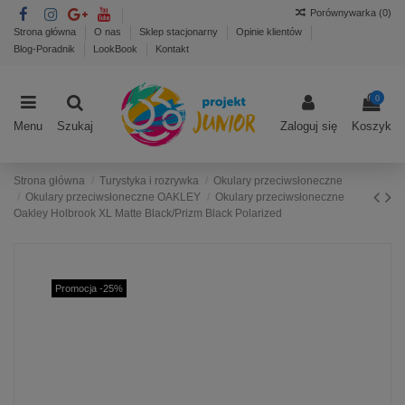
Porównywarka (
0
)
Strona główna
O nas
Sklep stacjonarny
Opinie klientów
Blog-Poradnik
LookBook
Kontakt
0
Menu
Szukaj
Zaloguj się
Koszyk
Strona główna
Turystyka i rozrywka
Okulary przeciwsłoneczne
Okulary przeciwsłoneczne OAKLEY
Okulary przeciwsłoneczne
Oakley Holbrook XL Matte Black/Prizm Black Polarized
Promocja -25%