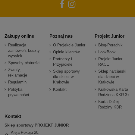
Zakupy online
Poznaj nas
Projekt Junior
Realizacja
O Projekcie Junior
Blog-Poradnik
zamówień, koszty
Opinie klientów
LookBook
wysyłek
Partnerzy i
Projekt Junior
Sposoby płatności
Przyjaciele
RACE
Zwroty,
Sklep sportowy
Sklep narciarski
reklamacje
dla dzieci w
dla dzieci w
Regulamin
Krakowie
Krakowie
Polityka
Kontakt
Krakowska Karta
prywatności
Rodzinna KKR 3+
Karta Dużej
Rodziny KDR
Kontakt
Sklep sportowy PROJEKT JUNIOR
Aleja Pokoju 20,