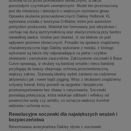
ochronę oczu przed promieniami słonecznymi, a także
pozostałymi czynnikami zewnętrznymi. Model ten przeznaczony
jest dla młodzieży i dorosłych o większym rozmiarze głowy.
Oprawka okularów przeciwsłonecznych Oakley Holbrook XL
wykonana została z tworzywa O-Matter, które jest autorskim
pomysłem producenta. Materiał ten formowany jest wtryskowo i
cechuje się dużą wytrzymałością oraz elastycznością przy bardzo
niewielkiej wadze. Istotne jest również, iż nie bleknie on pod
wpływem promieni słonecznych. Ponadto na oprawce znajdziemy
charakterystyczne logo Oakley wykonane z metalu, z którego
wykonane są także nity odpowiadające za pełne i szybkie
otwieranie i zamykanie zauszników. Zakrzywione soczewki 6 Base
Curve sprawiają, iż okulary są bardziej smukłe i nieco bardziej
przylegają do twarzy obejmując ochroną przeciwsłoneczną
większy zakres. Stanowią idealny wybór zarówno na codzienne
aktywności jak i rower bądź jogging. Wraz z okularami znajdziemy
sztywny futerał, który pozwoli na wygodne i bezpieczne
przetransportowanie bez obawy o zarysowania. Soczewki
posiadają polaryzację, która redukuje odblaski i refleksy od
powierzchni wody czy asfaltu, co oznacza większy komfort
widzenia i ochronę oczu.
Rewolucyjne soczewki dla największych wrażeń i
bezpieczeństwa
Renomowana amerykańska Oakley słynie z soczewek