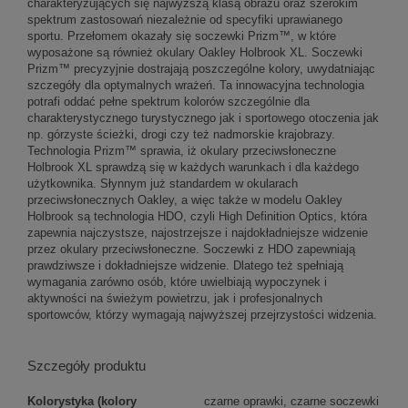
charakteryzujących się najwyższą klasą obrazu oraz szerokim
spektrum zastosowań niezależnie od specyfiki uprawianego
sportu. Przełomem okazały się soczewki Prizm™, w które
wyposażone są również okulary Oakley Holbrook XL. Soczewki
Prizm™ precyzyjnie dostrajają poszczególne kolory, uwydatniając
szczegóły dla optymalnych wrażeń. Ta innowacyjna technologia
potrafi oddać pełne spektrum kolorów szczególnie dla
charakterystycznego turystycznego jak i sportowego otoczenia jak
np. górzyste ścieżki, drogi czy też nadmorskie krajobrazy.
Technologia Prizm™ sprawia, iż okulary przeciwsłoneczne
Holbrook XL sprawdzą się w każdych warunkach i dla każdego
użytkownika. Słynnym już standardem w okularach
przeciwsłonecznych Oakley, a więc także w modelu Oakley
Holbrook są technologia HDO, czyli High Definition Optics, która
zapewnia najczystsze, najostrzejsze i najdokładniejsze widzenie
przez okulary przeciwsłoneczne. Soczewki z HDO zapewniają
prawdziwsze i dokładniejsze widzenie. Dlatego też spełniają
wymagania zarówno osób, które uwielbiają wypoczynek i
aktywności na świeżym powietrzu, jak i profesjonalnych
sportowców, którzy wymagają najwyższej przejrzystości widzenia.
Szczegóły produktu
Kolorystyka (kolory
czarne oprawki, czarne soczewki