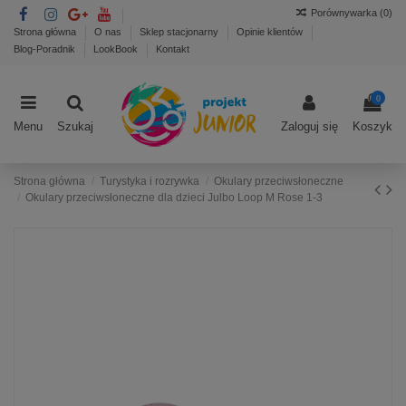
Porównywarka (
0
)
Strona główna
O nas
Sklep stacjonarny
Opinie klientów
Blog-Poradnik
LookBook
Kontakt
0
Menu
Szukaj
Zaloguj się
Koszyk
Strona główna
Turystyka i rozrywka
Okulary przeciwsłoneczne
Okulary przeciwsłoneczne dla dzieci Julbo Loop M Rose 1-3