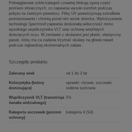
Poliwęglanowe szkła kategorii czwartej blokują sporą część
promieni słonecznych, co zapewnia wysoki komfort podczas
pobytu na świeżym powietrzu. Filtry UV powstrzymują szkodliwie
promieniowanie i chronią przed nim wzrok dziecka. Wykorzystanie
technologii
Spectron4
zapewnia doskonałą widoczność mimo
wysokiego współczynnika VLT oraz ochronę wrażliwych
dziecięcych oczu. W zestawie z okularami jest płaski, elastyczny
pasek, który ma za zadanie trzymać okulary na głowie nawet
podczas najbardziej ekstremalnych zabaw.
Szczegóły produktu
Zalecany wiek
od 1 do 3 lat
Kolorystyka (kolory
oprawki: różowe, soczewki:
dominujące)
srebrne lustrzane
Współczynnik VLT (transmisja
5%
światła widzialnego)
Kategoria soczewek (poziom
kategoria 4 (S4)
ochrony)