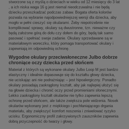
stworzone są z myślą o dzieciach w wieku od 12 miesięcy do 3 lat
, a ich niska waga 16 g jest niemal nieodczuwalna i nie będą
dziecku przeszkadzać podczas zabaw. Bogata oferta kolorów
pozwala na wybranie najodpowiedniejszej wersji dla dziecka, aby
mogło w pełni cieszyć się okularami. Żeby niepotrzebnie nie
komplikować sprawy, okulary są dwustronne, tzn. nieważne czy
będą założone górą do dołu czy dołem do góry, będą tak samo
pasować i spełniać swoje zadanie. Okulary sprzedawane są w
materiałowym woreczku, który pomaga transportować okulary i
zapewniają im odpowiednią ochronę.
Wygodne okulary przeciwsłoneczne Julbo dobrze
chroniące oczy dziecka przed słońcem
Materiał z których są wykonane okulary Julbo Loop M jest bardzo
elastyczny i idealnie dopasowuje się do kształtu głowy dziecka,
nie uciskając ani nie podrażniając – jest hipoalergiczny. Ponadto
okulary posiadają zaokrąglony kształt, aby jak najlepiej ułożyć się
na głowie dziecka i chronić oczy przed promieniami słonecznymi.
Lekko zaokrąglony kształt okularów nie tylko zapewnia lepszą
ochronę przed słońcem, ale także zwiększa pole widzenia. Nosek
okularów wykonany jest z miękkiego i pochłaniającego drgania
materiału, aby zwiększyć komfort noszenia i zniwelować ryzyko
ucisku. Ergonomiczny profil zakrzywionych zauszników zapewnia
dobrą przyczepność do twarzy i głowy.