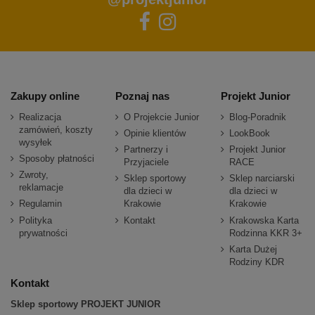
Zakupy online
Poznaj nas
Projekt Junior
Realizacja
O Projekcie Junior
Blog-Poradnik
zamówień, koszty
Opinie klientów
LookBook
wysyłek
Partnerzy i
Projekt Junior
Sposoby płatności
Przyjaciele
RACE
Zwroty,
Sklep sportowy
Sklep narciarski
reklamacje
dla dzieci w
dla dzieci w
Regulamin
Krakowie
Krakowie
Polityka
Kontakt
Krakowska Karta
prywatności
Rodzinna KKR 3+
Karta Dużej
Rodziny KDR
Kontakt
Sklep sportowy PROJEKT JUNIOR