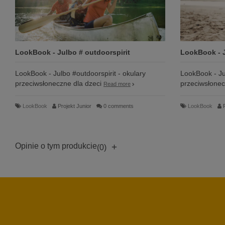
LookBook - Julbo # outdoorspirit
LookBook - J
LookBook - Julbo #outdoorspirit - okulary
LookBook - Jul
przeciwsłoneczne dla dzeci
przeciwsłonec
Read more
LookBook
Projekt Junior
0 comments
LookBook
Opinie o tym produkcie
+
(0)