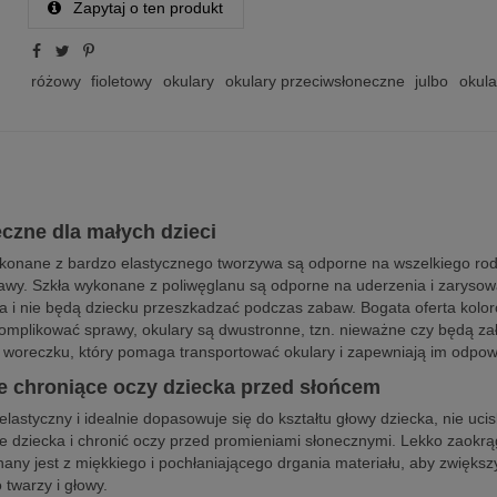
Zapytaj o ten produkt
różowy
fioletowy
okulary
okulary przeciwsłoneczne
julbo
okula
czne dla małych dzieci
konane z bardzo elastycznego tworzywa są odporne na wszelkiego rodz
bawy. Szkła wykonane z poliwęglanu są odporne na uderzenia i zarysow
lna i nie będą dziecku przeszkadzać podczas zabaw. Bogata oferta kolo
 komplikować sprawy, okulary są dwustronne, tzn. nieważne czy będą z
 woreczku, który pomaga transportować okulary i zapewniają im odpow
 chroniące oczy dziecka przed słońcem
astyczny i idealnie dopasowuje się do kształtu głowy dziecka, nie ucis
owie dziecka i chronić oczy przed promieniami słonecznymi. Lekko zaokr
any jest z miękkiego i pochłaniającego drgania materiału, aby zwięks
twarzy i głowy.