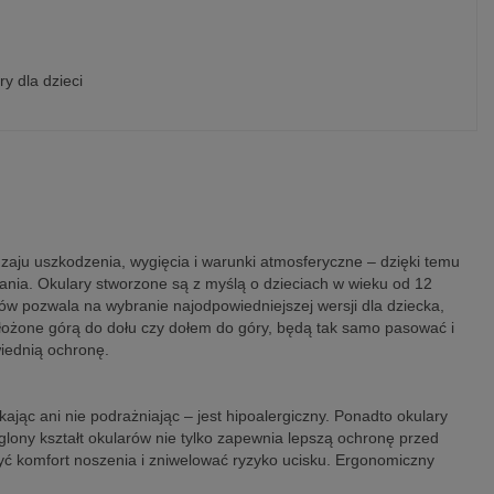
ry dla dzieci
aju uszkodzenia, wygięcia i warunki atmosferyczne – dzięki temu
ania. Okulary stworzone są z myślą o dzieciach w wieku od 12
rów pozwala na wybranie najodpowiedniejszej wersji dla dziecka,
ałożone górą do dołu czy dołem do góry, będą tak samo pasować i
iednią ochronę.
kając ani nie podrażniając – jest hipoalergiczny. Ponadto okulary
ąglony kształt okularów nie tylko zapewnia lepszą ochronę przed
zyć komfort noszenia i zniwelować ryzyko ucisku. Ergonomiczny