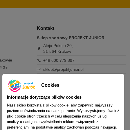
Kontakt
Sklep sportowy PROJEKT JUNIOR
Aleja Pokoju 20,
31-564 Kraków
rakowie
+48 600 779 897
R 3+
sklep@projektjunior.pl
Zapraszamy do sklepu stacjonarnego:
poniedziałek - piątek: 11.00-19.00
Cookies
sobota: 10.00-14.00
niedziela (każda): nieczynne
Informacje dotyczące plików cookies
Nasz sklep korzysta z plików cookie, aby zapewnić najwyższy
Nie odpowiadamy na wiadomości SMS. W
poziom doświadczenia na naszej stronie. Wykorzystujemy również
sprawach dotyczących zamówień i oferty
pliki cookie stron trzecich w celu ulepszenia naszych usług,
prosimy o kontakt mailowy, telefoniczny lub
analizy a następnie wyświetlania reklam związanych z
przez Messenger.
preferencjami na podstawie analizy zachowań podczas nawigacji.