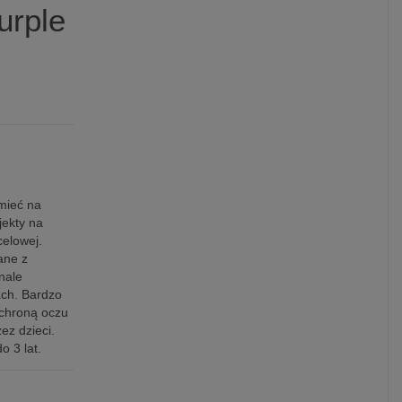
urple
mieć na
jekty na
elowej.
ane z
nale
ach. Bardzo
ochroną oczu
ez dzieci.
o 3 lat.