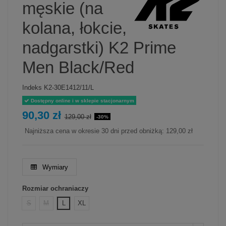
męskie (na
kolana, łokcie,
nadgarstki) K2 Prime
Men Black/Red
Indeks
K2-30E1412/11/L
Dostępny online i w sklepie stacjonarnym
90,30 zł
129,00 zł
-30%
Najniższa cena w okresie 30 dni przed obniżką:
129,00 zł
Wymiary
Rozmiar ochraniaczy
S
M
L
XL