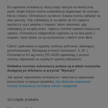
Do zapinania ochraniaczy służą rzepy naszyte na elastyczną
paski, dzięki którym można swobodnie je dopasować do rozmiaru
łokcia i kolana. Ochraniacze na łokcie i kolana można zakładać na
dwa sposoby. Gdy zakładamy je na odzież do ich zapięcia
wystarczy użyć pasków z rzepami, latem natomiast, gdy
zakładamy je na gołą skórę - większy komfort zapewni elastyczna
opaska. Ochraniacze nadgarstków zapinane są na dwa paski z
rzepami, warto dodać ze są usztywnione z dwóch stron dłoni.
Całość spakowana w wygodny siatkowy pokrowiec ułatwiający
przechowywanie. Występują w trzech rozmiarach: S, M, L.
Ochraniacze K2 wg normy EN 14120 zapewniają 1 poziom
ochrony odpowiedni na zwykłych sportów rolkarskich.
Dokładne rozmiary ochraniaczy podane są w tabeli rozmiarów
dostępnej po kliknięciu w przycisk "Wymiary"
Jak wybrać odpowiednie ochraniacze i właściwe je dopasować
przeczytasz w naszym poradniku
Jak właściwie dopasować
rozmiar ochraniaczy na kolana, łokcie i nadgarstki
Szczegóły produktu