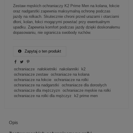
Zestaw męskich ochraniaczy K2 Prime Men na kolana, łokcie
oraz nadgarstki zapewnia maksymalną ochronę podczas
jazdy na rolkach. Skutecznie chroni przed urazami i otarciami
dłoni, kolan, łokci mogącymi powstać przy ewentualnym
upadku. Zapewnia komfort podczas jazdy dzięki doskonałemu
dopasowaniu, nie ogranicza swobody ruchów.
Zapytaj o ten produkt
ochraniacze
nałokietniki
nakolanniki
k2
ochraniacze zestaw
ochraniacze na kolana
ochraniacze na łokcie
ochraniacze na rolki
ochraniacze na nadgarstki
ochraniacze dla dorosłych
ochraniacze dla mężczyzn
ochraniacze męskie na rolki
ochraniacze na rolki dla mężczyz
k2 prime men
Opis