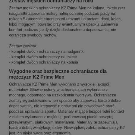
Zestaw męskich ochraniaczy na rolki
Zestaw męskich ochraniaczy K2 Prime Men na kolana, łokcie oraz
nadgarstki zapewnia maksymalną ochronę podczas jazdy na
rolkach Skutecznie chroni przed urazami i otarciami dłoni, kolan,
łokci mogącymi powstać przy ewentualnym upadku. Zapewnia
komfort podczas jazdy dzięki doskonałemu dopasowaniu, nie
ogranicza swobody ruchów.
Zestaw zawiera:
- komplet dwóch ochraniaczy na nadgarstki
- komplet dwóch ochraniaczy na łokcie
- komplet dwóch ochraniaczy na kolana
Wygodne oraz bezpieczne ochraniacze dla
mężczyzn K2 Prime Men
Ochraniacze K2 Prime Men wykonano z wysokiej jakości
materiałów. Główne osłony w ochraniaczach wykonano z
mocnego, odpornego na uszkodzenia tworzywa. Ochraniacze
zostały wyprofilowane w ten sposób aby zapewnić bardzo dobre
dopasowania, nie krępować ruchów ani nie powodować otarć
podczas uprawiania sportu. Materiały mające bezpośredni kontakt
z ciałem wykonano z miękkiej, perforowanej pianki obszytej
przewiewnym, siatkowym materiałem. Materiały te zapewniają
bardzo dobrą wentylację skóry. Niewątpliwą zaletą ochraniaczy K2
jest ich niska waga oraz ergonomia.