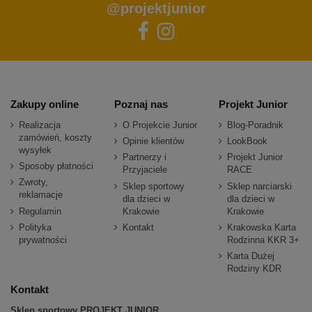
@projektjunior
Zakupy online
Poznaj nas
Projekt Junior
Realizacja
O Projekcie Junior
Blog-Poradnik
zamówień, koszty
Opinie klientów
LookBook
wysyłek
Partnerzy i
Projekt Junior
Sposoby płatności
Przyjaciele
RACE
Zwroty,
Sklep sportowy
Sklep narciarski
reklamacje
dla dzieci w
dla dzieci w
Regulamin
Krakowie
Krakowie
Polityka
Kontakt
Krakowska Karta
prywatności
Rodzinna KKR 3+
Karta Dużej
Rodziny KDR
Kontakt
Sklep sportowy PROJEKT JUNIOR