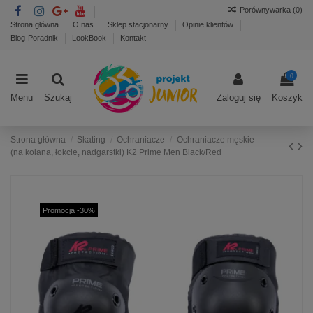
Porównywarka (
0
)
Strona główna
O nas
Sklep stacjonarny
Opinie klientów
Blog-Poradnik
LookBook
Kontakt
0
Menu
Szukaj
Zaloguj się
Koszyk
Strona główna
Skating
Ochraniacze
Ochraniacze męskie
(na kolana, łokcie, nadgarstki) K2 Prime Men Black/Red
Promocja -30%