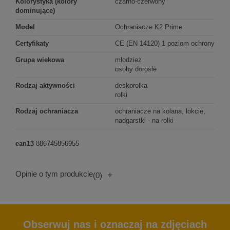
Kolorystyka (kolory
czarno-czerwony
dominujące)
Model
Ochraniacze K2 Prime
Certyfikaty
CE (EN 14120) 1 poziom ochrony
Grupa wiekowa
młodzież
osoby dorosłe
Rodzaj aktywności
deskorolka
rolki
Rodzaj ochraniacza
ochraniacze na kolana, łokcie,
nadgarstki - na rolki
ean13
886745856955
Opinie o tym produkcie
+
(0)
Obserwuj nas i oznaczaj na zdjęciach