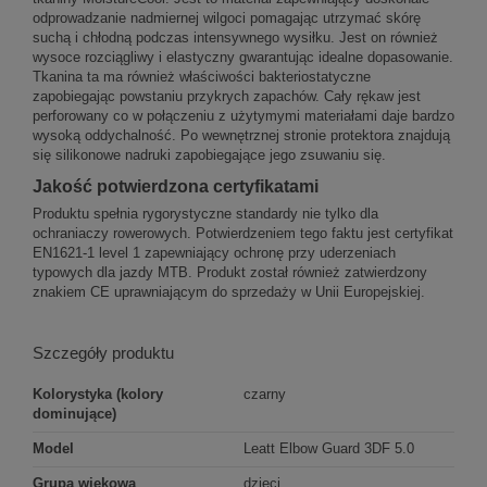
odprowadzanie nadmiernej wilgoci pomagając utrzymać skórę
suchą i chłodną podczas intensywnego wysiłku. Jest on również
wysoce rozciągliwy i elastyczny gwarantując idealne dopasowanie.
Tkanina ta ma również właściwości bakteriostatyczne
zapobiegając powstaniu przykrych zapachów. Cały rękaw jest
perforowany co w połączeniu z użytymymi materiałami daje bardzo
wysoką oddychalność. Po wewnętrznej stronie protektora znajdują
się silikonowe nadruki zapobiegające jego zsuwaniu się.
Jakość potwierdzona certyfikatami
Produktu spełnia rygorystyczne standardy nie tylko dla
ochraniaczy rowerowych. Potwierdzeniem tego faktu jest certyfikat
EN1621-1 level 1 zapewniający ochronę przy uderzeniach
typowych dla jazdy MTB. Produkt został również zatwierdzony
znakiem CE uprawniającym do sprzedaży w Unii Europejskiej.
Szczegóły produktu
Kolorystyka (kolory
czarny
dominujące)
Model
Leatt Elbow Guard 3DF 5.0
Grupa wiekowa
dzieci