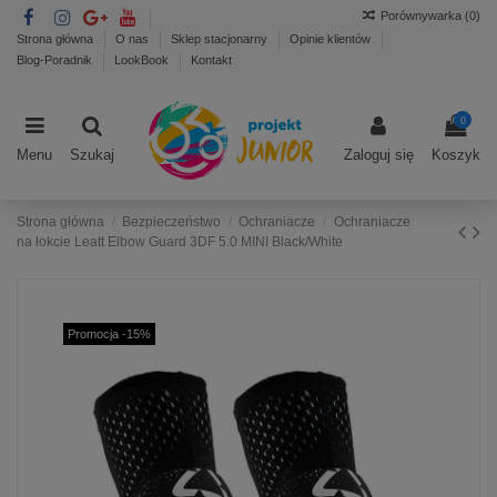
Porównywarka (
0
)
Strona główna
O nas
Sklep stacjonarny
Opinie klientów
Blog-Poradnik
LookBook
Kontakt
0
Menu
Szukaj
Zaloguj się
Koszyk
Strona główna
Bezpieczeństwo
Ochraniacze
Ochraniacze
na łokcie Leatt Elbow Guard 3DF 5.0 MINI Black/White
Promocja -15%