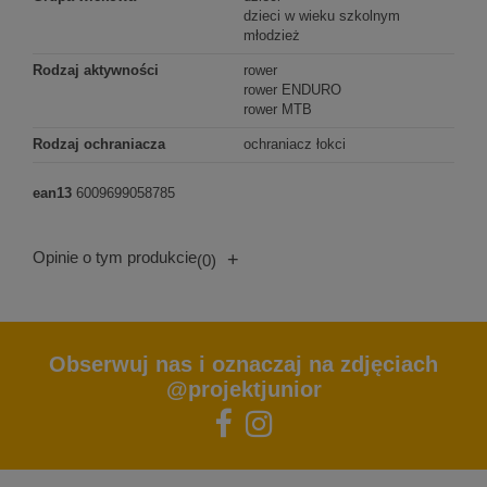
dzieci w wieku szkolnym
młodzież
Rodzaj aktywności
rower
rower ENDURO
rower MTB
Rodzaj ochraniacza
ochraniacz łokci
ean13
6009699058785
Opinie o tym produkcie
+
(0)
Obserwuj nas i oznaczaj na zdjęciach
@projektjunior