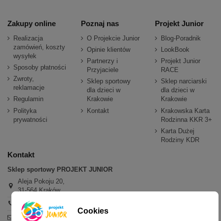
Zakupy online
Poznaj nas
Projekt Junior
Realizacja
O Projekcie Junior
Blog-Poradnik
zamówień, koszty
Opinie klientów
LookBook
wysyłek
Partnerzy i
Projekt Junior
Sposoby płatności
Przyjaciele
RACE
Zwroty,
Sklep sportowy
Sklep narciarski
reklamacje
dla dzieci w
dla dzieci w
Regulamin
Krakowie
Krakowie
Polityka
Kontakt
Krakowska Karta
prywatności
Rodzinna KKR 3+
Karta Dużej
Rodziny KDR
Kontakt
Sklep sportowy PROJEKT JUNIOR
Aleja Pokoju 20,
31-564 Kraków
+48 600 779 897
Cookies
sklep@projektjunior.pl