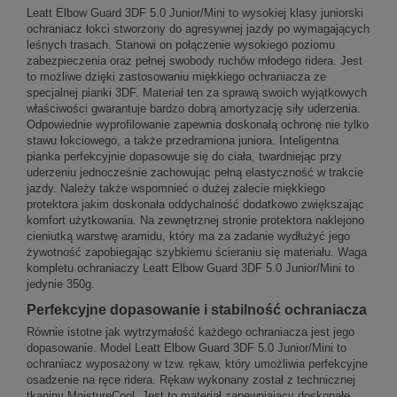
Leatt Elbow Guard 3DF 5.0 Junior/Mini to wysokiej klasy juniorski
ochraniacz łokci stworzony do agresywnej jazdy po wymagających
leśnych trasach. Stanowi on połączenie wysokiego poziomu
zabezpieczenia oraz pełnej swobody ruchów młodego ridera. Jest
to możliwe dzięki zastosowaniu miękkiego ochraniacza ze
specjalnej pianki 3DF. Materiał ten za sprawą swoich wyjątkowych
właściwości gwarantuje bardzo dobrą amortyzację siły uderzenia.
Odpowiednie wyprofilowanie zapewnia doskonałą ochronę nie tylko
stawu łokciowego, a także przedramiona juniora. Inteligentna
pianka perfekcyjnie dopasowuje się do ciała, twardniejąc przy
uderzeniu jednocześnie zachowując pełną elastyczność w trakcie
jazdy. Należy także wspomnieć o dużej zalecie miękkiego
protektora jakim doskonała oddychalność dodatkowo zwiększając
komfort użytkowania. Na zewnętrznej stronie protektora naklejono
cieniutką warstwę aramidu, który ma za zadanie wydłużyć jego
żywotność zapobiegając szybkiemu ścieraniu się materiału. Waga
kompletu ochraniaczy Leatt Elbow Guard 3DF 5.0 Junior/Mini to
jedynie 350g.
Perfekcyjne dopasowanie i stabilność ochraniacza
Równie istotne jak wytrzymałość każdego ochraniacza jest jego
dopasowanie. Model Leatt Elbow Guard 3DF 5.0 Junior/Mini to
ochraniacz wyposażony w tzw. rękaw, który umożliwia perfekcyjne
osadzenie na ręce ridera. Rękaw wykonany został z technicznej
tkaniny MoistureCool. Jest to materiał zapewniający doskonałe