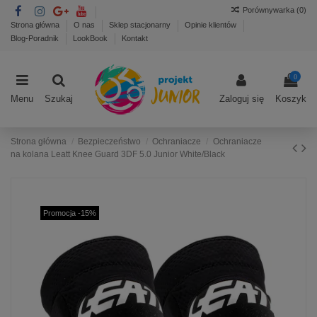
Porównywarka (
0
)
Strona główna
O nas
Sklep stacjonarny
Opinie klientów
Blog-Poradnik
LookBook
Kontakt
0
Menu
Szukaj
Zaloguj się
Koszyk
Strona główna
Bezpieczeństwo
Ochraniacze
Ochraniacze
na kolana Leatt Knee Guard 3DF 5.0 Junior White/Black
Promocja -15%