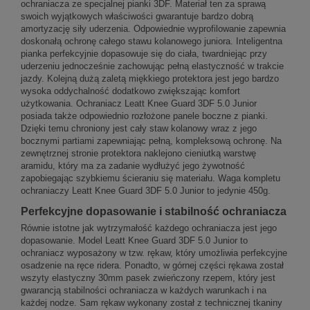
ochraniacza ze specjalnej pianki 3DF. Materiał ten za sprawą
swoich wyjątkowych właściwości gwarantuje bardzo dobrą
amortyzację siły uderzenia. Odpowiednie wyprofilowanie zapewnia
doskonałą ochronę całego stawu kolanowego juniora. Inteligentna
pianka perfekcyjnie dopasowuje się do ciała, twardniejąc przy
uderzeniu jednocześnie zachowując pełną elastyczność w trakcie
jazdy. Kolejną dużą zaletą miękkiego protektora jest jego bardzo
wysoka oddychalność dodatkowo zwiększając komfort
użytkowania. Ochraniacz Leatt Knee Guard 3DF 5.0 Junior
posiada także odpowiednio rozłożone panele boczne z pianki.
Dzięki temu chroniony jest cały staw kolanowy wraz z jego
bocznymi partiami zapewniając pełną, kompleksową ochronę. Na
zewnętrznej stronie protektora naklejono cieniutką warstwę
aramidu, który ma za zadanie wydłużyć jego żywotność
zapobiegając szybkiemu ścieraniu się materiału. Waga kompletu
ochraniaczy Leatt Knee Guard 3DF 5.0 Junior to jedynie 450g.
Perfekcyjne dopasowanie i stabilność ochraniacza
Równie istotne jak wytrzymałość każdego ochraniacza jest jego
dopasowanie. Model Leatt Knee Guard 3DF 5.0 Junior to
ochraniacz wyposażony w tzw. rękaw, który umożliwia perfekcyjne
osadzenie na ręce ridera. Ponadto, w górnej części rękawa został
wszyty elastyczny 30mm pasek zwieńczony rzepem, który jest
gwarancją stabilności ochraniacza w każdych warunkach i na
każdej nodze. Sam rękaw wykonany został z technicznej tkaniny