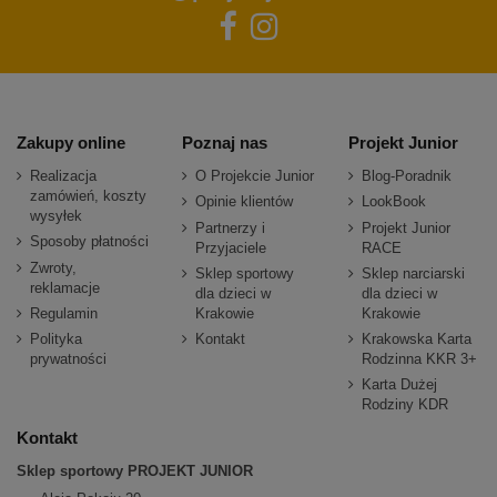
Zakupy online
Poznaj nas
Projekt Junior
Realizacja
O Projekcie Junior
Blog-Poradnik
zamówień, koszty
Opinie klientów
LookBook
wysyłek
Partnerzy i
Projekt Junior
Sposoby płatności
Przyjaciele
RACE
Zwroty,
Sklep sportowy
Sklep narciarski
reklamacje
dla dzieci w
dla dzieci w
Regulamin
Krakowie
Krakowie
Polityka
Kontakt
Krakowska Karta
prywatności
Rodzinna KKR 3+
Karta Dużej
Rodziny KDR
Kontakt
Sklep sportowy PROJEKT JUNIOR