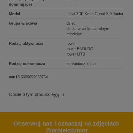
dominujące)
Model
Leatt 3DF Knee Guard 5.0 Junior
Grupa wiekowa
dzieci
dzieci w wieku szkolnym
młodzież
Rodzaj aktywności
rower
rower ENDURO
rower MTB
Rodzaj ochraniacza
ochraniacz kolan
ean13
6009699058754
Opinie o tym produkcie
+
(0)
Obserwuj nas i oznaczaj na zdjęciach
@projektjunior