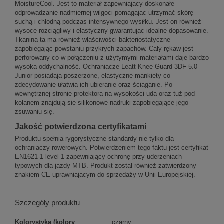
MoistureCool. Jest to materiał zapewniający doskonałe
odprowadzanie nadmiernej wilgoci pomagając utrzymać skórę
suchą i chłodną podczas intensywnego wysiłku. Jest on również
wysoce rozciągliwy i elastyczny gwarantując idealne dopasowanie.
Tkanina ta ma również właściwości bakteriostatyczne
zapobiegając powstaniu przykrych zapachów. Cały rękaw jest
perforowany co w połączeniu z użytymymi materiałami daje bardzo
wysoką oddychalność. Ochraniacze Leatt Knee Guard 3DF 5.0
Junior posiadają poszerzone, elastyczne mankiety co
zdecydowanie ułatwia ich ubieranie oraz ściąganie. Po
wewnętrznej stronie protektora na wysokości uda oraz tuż pod
kolanem znajdują się silikonowe nadruki zapobiegające jego
zsuwaniu się.
Jakość potwierdzona certyfikatami
Produktu spełnia rygorystyczne standardy nie tylko dla
ochraniaczy rowerowych. Potwierdzeniem tego faktu jest certyfikat
EN1621-1 level 1 zapewniający ochronę przy uderzeniach
typowych dla jazdy MTB. Produkt został również zatwierdzony
znakiem CE uprawniającym do sprzedaży w Unii Europejskiej.
Szczegóły produktu
Kolorystyka (kolory
czarny