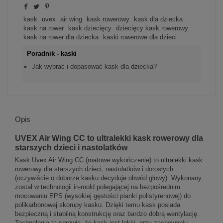
kask
uvex
air wing
kask rowerowy
kask dla dziecka
kask na rower
kask dziecięcy
dziecięcy kask rowerowy
kask na rower dla dziecka
kaski rowerowe dla dzieci
Poradnik - kaski
Jak wybrać i dopasować kask dla dziecka?
Opis
UVEX Air Wing CC to ultralekki kask rowerowy dla
starszych dzieci i nastolatków
Kask Uvex Air Wing CC (matowe wykończenie) to ultralekki kask
rowerowy dla starszych dzieci, nastolatków i dorosłych
(oczywiście o doborze kasku decyduje obwód głowy). Wykonany
został w technologii in-mold polegającej na bezpośrednim
mocowaniu EPS (wysokiej gęstości pianki polistyrenowej) do
polikarbonowej skorupy kasku. Dzięki temu kask posiada
bezpieczną i stabilną konstrukcję oraz bardzo dobrą wentylację.
Technologia ta sprawia, że kask jest lekki, przy zachowaniu