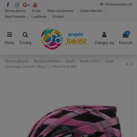
Porównywarka (
0
)
Strona główna
O nas
Sklep stacjonarny
Opinie klientów
Blog-Poradnik
LookBook
Kontakt
0
Menu
Szukaj
Zaloguj się
Koszyk
Strona główna
Bezpieczeństwo
Kaski
Kaski UVEX
Kask
rowerowy Uvex Air Wing CC Plum-Pink Mat