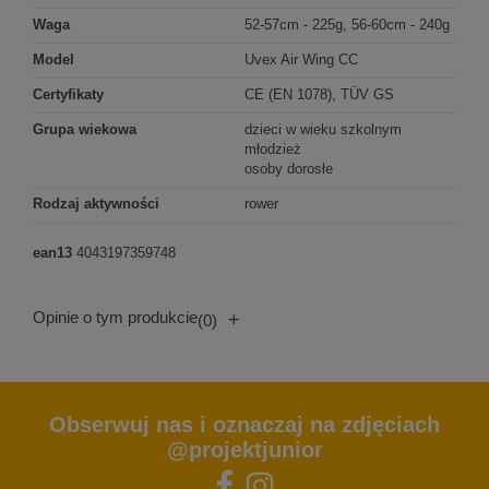
Waga
52-57cm - 225g, 56-60cm - 240g
Model
Uvex Air Wing CC
Certyfikaty
CE (EN 1078), TÜV GS
Grupa wiekowa
dzieci w wieku szkolnym
młodzież
osoby dorosłe
Rodzaj aktywności
rower
ean13
4043197359748
Opinie o tym produkcie
+
(0)
Obserwuj nas i oznaczaj na zdjęciach
@projektjunior