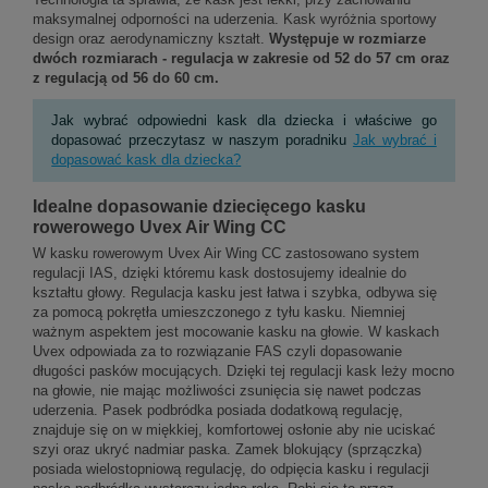
maksymalnej odporności na uderzenia. Kask wyróżnia sportowy
design oraz aerodynamiczny kształt.
Występuje w rozmiarze
dwóch rozmiarach - regulacja w zakresie od 52 do 57 cm oraz
z regulacją od 56 do 60 cm.
Jak wybrać odpowiedni kask dla dziecka i właściwe go
dopasować przeczytasz w naszym poradniku
Jak wybrać i
dopasować kask dla dziecka?
Idealne dopasowanie dziecięcego kasku
rowerowego Uvex Air Wing CC
W kasku rowerowym Uvex Air Wing CC zastosowano system
regulacji IAS, dzięki któremu kask dostosujemy idealnie do
kształtu głowy. Regulacja kasku jest łatwa i szybka, odbywa się
za pomocą pokrętła umieszczonego z tyłu kasku. Niemniej
ważnym aspektem jest mocowanie kasku na głowie. W kaskach
Uvex odpowiada za to rozwiązanie FAS czyli dopasowanie
długości pasków mocujących. Dzięki tej regulacji kask leży mocno
na głowie, nie mając możliwości zsunięcia się nawet podczas
uderzenia. Pasek podbródka posiada dodatkową regulację,
znajduje się on w miękkiej, komfortowej osłonie aby nie uciskać
szyi oraz ukryć nadmiar paska. Zamek blokujący (sprzączka)
posiada wielostopniową regulację, do odpięcia kasku i regulacji