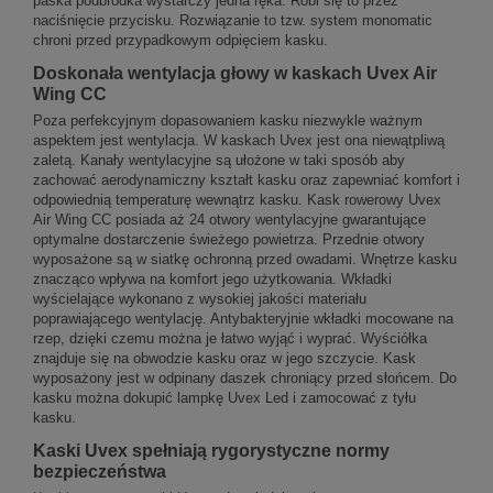
paska podbródka wystarczy jedna ręka. Robi się to przez
naciśnięcie przycisku. Rozwiązanie to tzw. system monomatic
chroni przed przypadkowym odpięciem kasku.
Doskonała wentylacja głowy w kaskach Uvex Air
Wing CC
Poza perfekcyjnym dopasowaniem kasku niezwykle ważnym
aspektem jest wentylacja. W kaskach Uvex jest ona niewątpliwą
zaletą. Kanały wentylacyjne są ułożone w taki sposób aby
zachować aerodynamiczny kształt kasku oraz zapewniać komfort i
odpowiednią temperaturę wewnątrz kasku. Kask rowerowy Uvex
Air Wing CC posiada aż 24 otwory wentylacyjne gwarantujące
optymalne dostarczenie świeżego powietrza. Przednie otwory
wyposażone są w siatkę ochronną przed owadami. Wnętrze kasku
znacząco wpływa na komfort jego użytkowania. Wkładki
wyścielające wykonano z wysokiej jakości materiału
poprawiającego wentylację. Antybakteryjnie wkładki mocowane na
rzep, dzięki czemu można je łatwo wyjąć i wyprać. Wyściółka
znajduje się na obwodzie kasku oraz w jego szczycie. Kask
wyposażony jest w odpinany daszek chroniący przed słońcem. Do
kasku można dokupić lampkę Uvex Led i zamocować z tyłu
kasku.
Kaski Uvex spełniają rygorystyczne normy
bezpieczeństwa