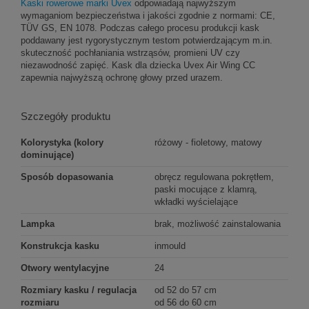
Kaski rowerowe marki Uvex
odpowiadają najwyższym
wymaganiom bezpieczeństwa i jakości zgodnie z normami: CE,
TÜV GS, EN 1078. Podczas całego procesu produkcji kask
poddawany jest rygorystycznym testom potwierdzającym m.in.
skuteczność pochłaniania wstrząsów, promieni UV czy
niezawodność zapięć. Kask dla dziecka Uvex Air Wing CC
zapewnia najwyższą ochronę głowy przed urazem.
Szczegóły produktu
Kolorystyka (kolory
różowy - fioletowy, matowy
dominujące)
Sposób dopasowania
obręcz regulowana pokrętłem,
paski mocujące z klamrą,
wkładki wyścielające
Lampka
brak, możliwość zainstalowania
Konstrukcja kasku
inmould
Otwory wentylacyjne
24
Rozmiary kasku / regulacja
od 52 do 57 cm
rozmiaru
od 56 do 60 cm