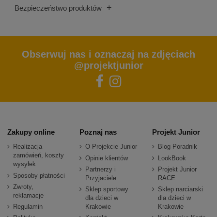
+
Bezpieczeństwo produktów
Obserwuj nas i oznaczaj na zdjęciach
@projektjunior
Zakupy online
Poznaj nas
Projekt Junior
Realizacja
O Projekcie Junior
Blog-Poradnik
zamówień, koszty
Opinie klientów
LookBook
wysyłek
Partnerzy i
Projekt Junior
Sposoby płatności
Przyjaciele
RACE
Zwroty,
Sklep sportowy
Sklep narciarski
reklamacje
dla dzieci w
dla dzieci w
Regulamin
Krakowie
Krakowie