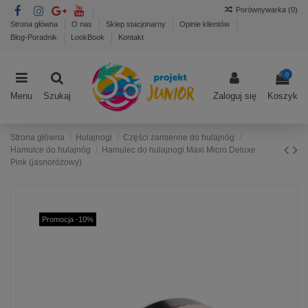
Porównywarka (
0
)
Strona główna
O nas
Sklep stacjonarny
Opinie klientów
Blog-Poradnik
LookBook
Kontakt
0
Menu
Szukaj
Zaloguj się
Koszyk
Strona główna
Hulajnogi
Części zamienne do hulajnóg
Hamulce do hulajnóg
Hamulec do hulajnogi Maxi Micro Deluxe
Pink (jasnoróżowy)
Promocja -10%