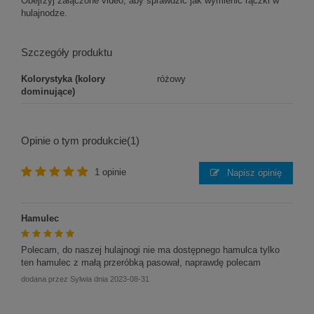
Obejrzyj załączone video, aby sprawdzić jak wymienić rączki w
hulajnodze.
Szczegóły produktu
Kolorystyka (kolory
różowy
dominujące)
Opinie o tym produkcie
(1)
1 opinie
Napisz opinię
Hamulec
Polecam, do naszej hulajnogi nie ma dostępnego hamulca tylko
ten hamulec z małą przeróbką pasował, naprawdę polecam
dodana przez
Sylwia
dnia
2023-08-31