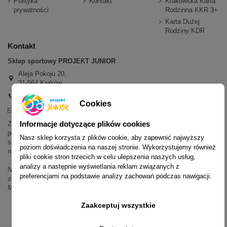
Polityka
Kontakt
Krakowska Karta
prywatności
Rodzinna KKR 3+
Karta Dużej
Rodziny KDR
Kontakt
Sklep sportowy PROJEKT JUNIOR
Aleja Pokoju 20,
31-564 Kraków
+48 600 779 897
Cookies
sklep@projektjunior.pl
Informacje dotyczące plików cookies
Zapraszamy do sklepu stacjonarnego:
poniedziałek - piątek: 11.00-19.00
Nasz sklep korzysta z plików cookie, aby zapewnić najwyższy
sobota: 10.00-14.00
poziom doświadczenia na naszej stronie. Wykorzystujemy również
niedziela (każda): nieczynne
pliki cookie stron trzecich w celu ulepszenia naszych usług,
analizy a następnie wyświetlania reklam związanych z
Nie odpowiadamy na wiadomości SMS. W sprawach dotyczących
preferencjami na podstawie analizy zachowań podczas nawigacji.
zamówień i oferty prosimy o kontakt mailowy, telefoniczny lub przez
Messenger.
Zaakceptuj wszystkie