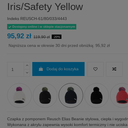
Iris/Safety Yellow
Indeks
REUSCH-61/80/033/4443
Dostępny online i w sklepie stacjonarnym
95,92 zł
119,90 zł
-20%
Najniższa cena w okresie 30 dni przed obniżką:
95,92 zł
Dodaj do koszyka
Czapka z pomponem Reusch Elias Beanie stylowa, ciepła i wygod
Wykonana z akrylu zapewnia wysoki komfort termiczny i nie uciska