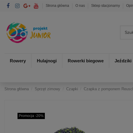
Strona główna
O nas
Sklep stacjonarny
Opi
Rowery
Hulajnogi
Rowerki biegowe
Jeździki
Strona główna
Sprzęt zimowy
Czapki
Czapka z pomponem Reusch E
Promocja -20%