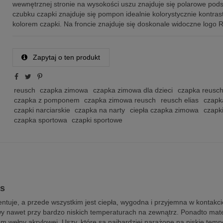
wewnętrznej stronie na wysokości uszu znajduje się polarowe pods
czubku czapki znajduje się pompon idealnie kolorystycznie kontrast
kolorem czapki. Na froncie znajduje się doskonale widoczne logo 
Zapytaj o ten produkt
reusch
czapka zimowa
czapka zimowa dla dzieci
czapka reusc
czapka z pomponem
czapka zimowa reusch
reusch elias
czapk
czapki narciarskie
czapka na narty
ciepła czapka zimowa
czapk
czapka sportowa
czapki sportowe
as
entuje, a przede wszystkim jest ciepła, wygodna i przyjemna w kontakc
 nawet przy bardzo niskich temperaturach na zewnątrz. Ponadto mater
 wełny akrylowej. Uszy, które są najbardziej narażone na niskie tem