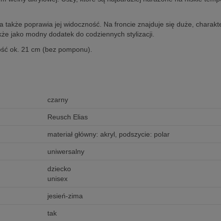
l, a także poprawia jej widoczność. Na froncie znajduje się duże, chara
że jako modny dodatek do codziennych stylizacji.
ość ok. 21 cm (bez pomponu).
czarny
Reusch Elias
materiał główny: akryl, podszycie: polar
uniwersalny
dziecko
unisex
jesień-zima
tak