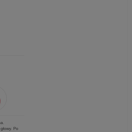
na.
 głowy. Po