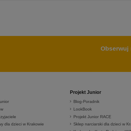
Obserwuj 
Projekt Junior
unior
Blog-Poradnik
ów
LookBook
rzyjaciele
Projekt Junior RACE
y dla dzieci w Krakowie
Sklep narciarski dla dzieci w K