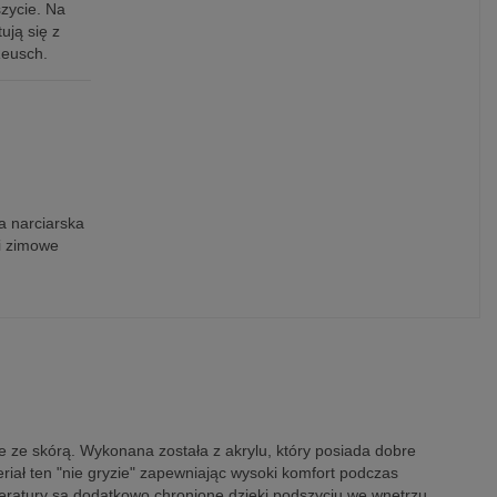
zycie. Na
ują się z
Reusch.
h
a narciarska
i zimowe
ie ze skórą. Wykonana została z akrylu, który posiada dobre
iał ten "nie gryzie" zapewniając wysoki komfort podczas
peratury są dodatkowo chronione dzięki podszyciu we wnętrzu