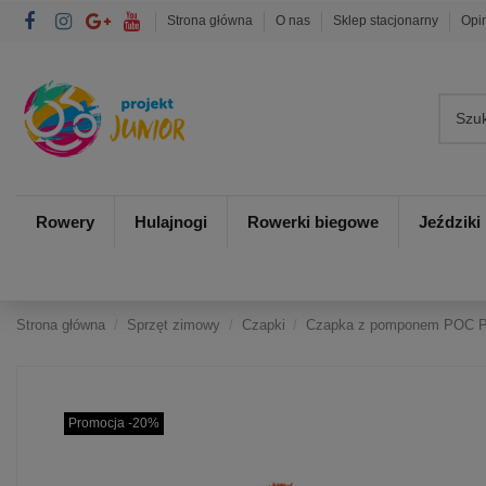
Strona główna
O nas
Sklep stacjonarny
Opi
Rowery
Hulajnogi
Rowerki biegowe
Jeździki
Strona główna
Sprzęt zimowy
Czapki
Czapka z pomponem POC P
Promocja -20%