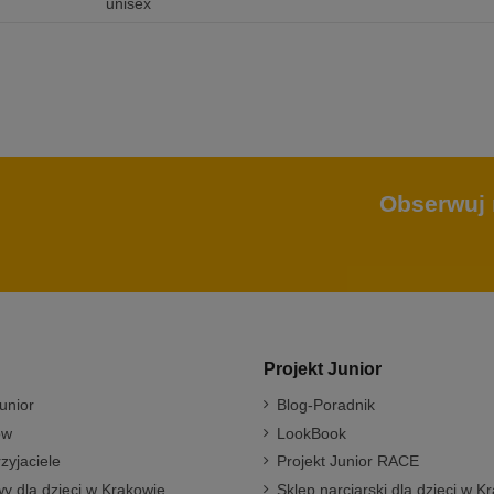
unisex
Obserwuj 
Projekt Junior
unior
Blog-Poradnik
ów
LookBook
rzyjaciele
Projekt Junior RACE
y dla dzieci w Krakowie
Sklep narciarski dla dzieci w K