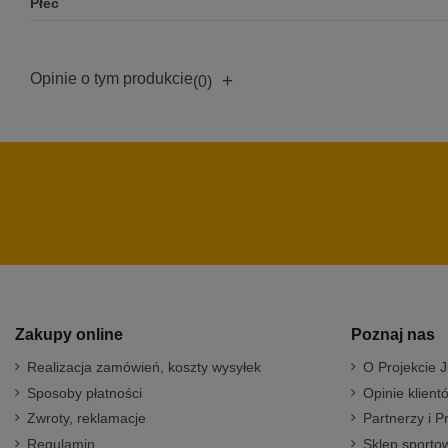
Płeć
Opinie o tym produkcie
+
(0)
Zakupy online
Poznaj nas
Realizacja zamówień, koszty wysyłek
O Projekcie J
Sposoby płatności
Opinie klient
Zwroty, reklamacje
Partnerzy i P
Regulamin
Sklep sportow