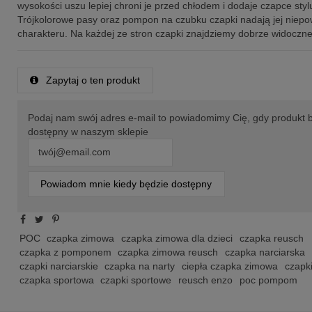
wysokości uszu lepiej chroni je przed chłodem i dodaje czapce styl
Trójkolorowe pasy oraz pompon na czubku czapki nadają jej niep
charakteru. Na każdej ze stron czapki znajdziemy dobrze widoczn
Zapytaj o ten produkt
Podaj nam swój adres e-mail to powiadomimy Cię, gdy produkt 
dostępny w naszym sklepie
Powiadom mnie kiedy będzie dostępny
POC
czapka zimowa
czapka zimowa dla dzieci
czapka reusch
czapka z pomponem
czapka zimowa reusch
czapka narciarska
czapki narciarskie
czapka na narty
ciepła czapka zimowa
czapk
czapka sportowa
czapki sportowe
reusch enzo
poc pompom