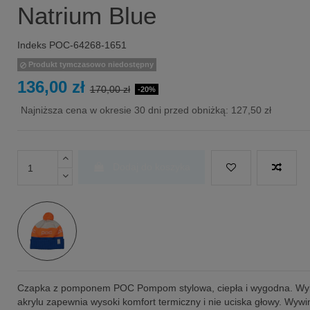
Natrium Blue
Indeks
POC-64268-1651
Produkt tymczasowo niedostępny
136,00 zł
170,00 zł
-20%
Najniższa cena w okresie 30 dni przed obniżką:
127,50 zł
Dodaj do koszyka
Czapka z pomponem POC Pompom stylowa, ciepła i wygodna. Wy
akrylu zapewnia wysoki komfort termiczny i nie uciska głowy. Wywi