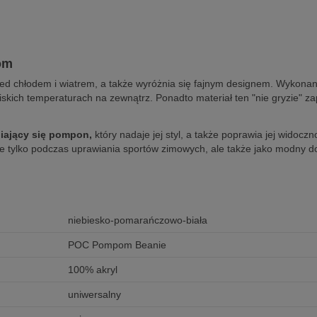
om
ed chłodem i wiatrem, a także wyróżnia się fajnym designem. Wykonana
skich temperaturach na zewnątrz. Ponadto materiał ten "nie gryzie" z
iający się pompon,
który nadaje jej styl, a także poprawia jej widoc
e tylko podczas uprawiania sportów zimowych, ale także jako modny do
niebiesko-pomarańczowo-biała
POC Pompom Beanie
100% akryl
uniwersalny