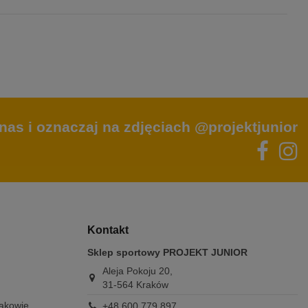
nas i oznaczaj na zdjęciach @projektjunior
Kontakt
Sklep sportowy PROJEKT JUNIOR
Aleja Pokoju 20,
31-564 Kraków
rakowie
+48 600 779 897