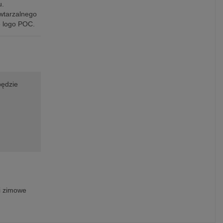
u.
owtarzalnego
e logo POC.
będzie
i zimowe