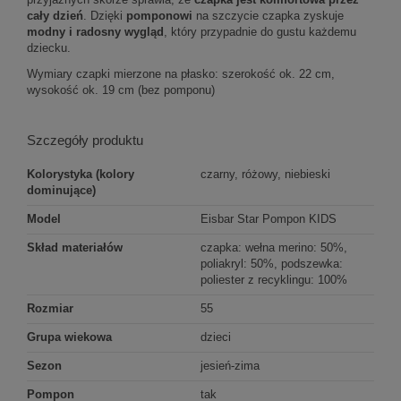
cały dzień
. Dzięki
pomponowi
na szczycie czapka zyskuje
modny i radosny wygląd
, który przypadnie do gustu każdemu
dziecku.
Wymiary czapki mierzone na płasko: szerokość ok. 22 cm,
wysokość ok. 19 cm (bez pomponu)
Szczegóły produktu
Kolorystyka (kolory
czarny, różowy, niebieski
dominujące)
Model
Eisbar Star Pompon KIDS
Skład materiałów
czapka: wełna merino: 50%,
poliakryl: 50%, podszewka:
poliester z recyklingu: 100%
Rozmiar
55
Grupa wiekowa
dzieci
Sezon
jesień-zima
Pompon
tak