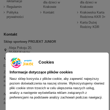
reklamacje
dla dzieci w
dla dzieci w
Regulamin
Krakowie
Krakowie
Polityka
Kontakt
Krakowska Karta
prywatności
Rodzinna KKR 3+
Karta Dużej
Rodziny KDR
Kontakt
Sklep sportowy PROJEKT JUNIOR
Aleja Pokoju 20,
31-564 Kraków
+48 600 779 897
Cookies
sklep@projektjunior.pl
Informacje dotyczące plików cookies
Zapraszamy do sklepu stacjonarnego:
poniedziałek - piątek: 11.00-19.00
Nasz sklep korzysta z plików cookie, aby zapewnić najwyższy
sobota: 10.00-14.00
poziom doświadczenia na naszej stronie. Wykorzystujemy również
niedziela (każda): nieczynne
pliki cookie stron trzecich w celu ulepszenia naszych usług,
analizy a następnie wyświetlania reklam związanych z
Nie odpowiadamy na wiadomości SMS. W sprawach dotyczących
preferencjami na podstawie analizy zachowań podczas nawigacji.
zamówień i oferty prosimy o kontakt mailowy, telefoniczny lub przez
Messenger.