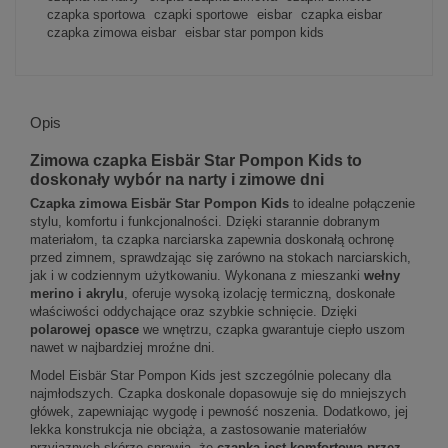
czapka sportowa
czapki sportowe
eisbar
czapka eisbar
czapka zimowa eisbar
eisbar star pompon kids
Opis
Zimowa czapka Eisbär Star Pompon Kids to
doskonały wybór na narty i zimowe dni
Czapka zimowa Eisbär Star Pompon Kids
to idealne połączenie
stylu, komfortu i funkcjonalności. Dzięki starannie dobranym
materiałom, ta czapka narciarska zapewnia doskonałą ochronę
przed zimnem, sprawdzając się zarówno na stokach narciarskich,
jak i w codziennym użytkowaniu. Wykonana z mieszanki
wełny
merino i akrylu
, oferuje wysoką izolację termiczną, doskonałe
właściwości oddychające oraz szybkie schnięcie. Dzięki
polarowej opasce
we wnętrzu, czapka gwarantuje ciepło uszom
nawet w najbardziej mroźne dni.
Model Eisbär Star Pompon Kids jest szczególnie polecany dla
najmłodszych. Czapka doskonale dopasowuje się do mniejszych
główek, zapewniając wygodę i pewność noszenia. Dodatkowo, jej
lekka konstrukcja nie obciąża, a zastosowanie materiałów
przyjaznych skórze sprawia, że
czapka jest komfortowa przez