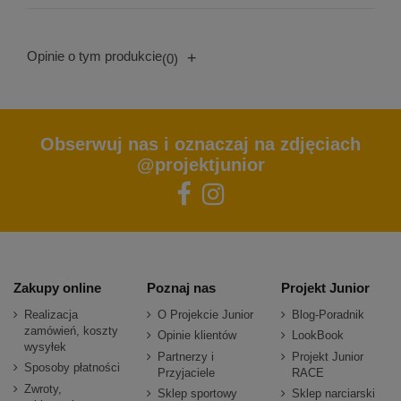
Opinie o tym produkcie
+
(0)
Obserwuj nas i oznaczaj na zdjęciach
@projektjunior
Zakupy online
Poznaj nas
Projekt Junior
Realizacja
O Projekcie Junior
Blog-Poradnik
zamówień, koszty
Opinie klientów
LookBook
wysyłek
Partnerzy i
Projekt Junior
Sposoby płatności
Przyjaciele
RACE
Zwroty,
Sklep sportowy
Sklep narciarski