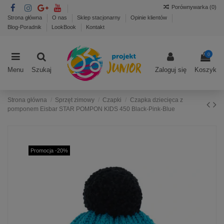
Porównywarka (
0
)
Strona główna
O nas
Sklep stacjonarny
Opinie klientów
Blog-Poradnik
LookBook
Kontakt
0
Menu
Szukaj
Zaloguj się
Koszyk
Strona główna
Sprzęt zimowy
Czapki
Czapka dziecięca z
pomponem Eisbar STAR POMPON KIDS 450 Black-Pink-Blue
Promocja -20%