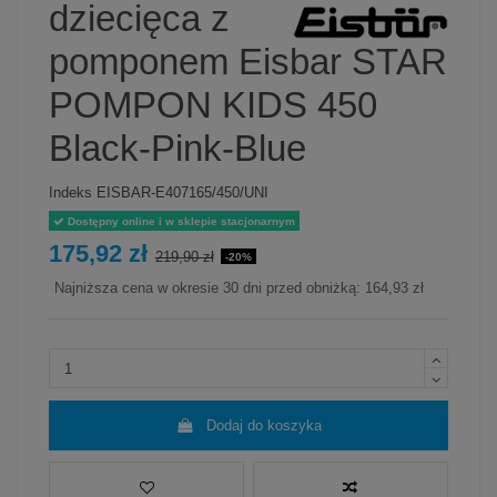
dziecięca z
pomponem Eisbar STAR
POMPON KIDS 450
Black-Pink-Blue
Indeks
EISBAR-E407165/450/UNI
Dostępny online i w sklepie stacjonarnym
175,92 zł
219,90 zł
-20%
Najniższa cena w okresie 30 dni przed obniżką:
164,93 zł
Dodaj do koszyka