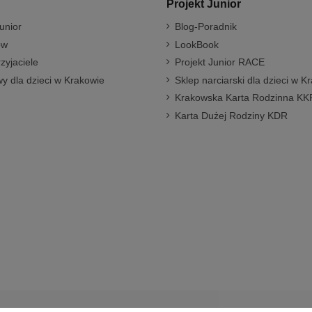
Projekt Junior
unior
Blog-Poradnik
ów
LookBook
rzyjaciele
Projekt Junior RACE
y dla dzieci w Krakowie
Sklep narciarski dla dzieci w K
Krakowska Karta Rodzinna KK
Karta Dużej Rodziny KDR