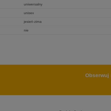
uniwersalny
unisex
jesień-zima
nie
Obserwuj 