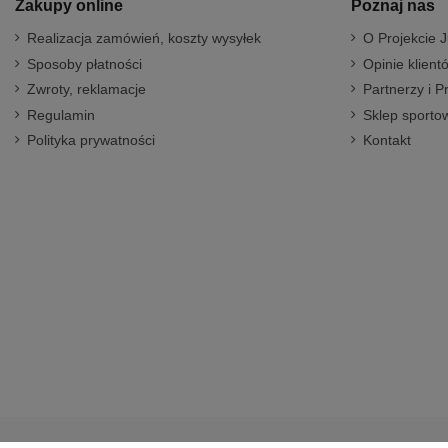
Zakupy online
Poznaj nas
Realizacja zamówień, koszty wysyłek
O Projekcie J
Sposoby płatności
Opinie klient
Zwroty, reklamacje
Partnerzy i P
Regulamin
Sklep sportow
Polityka prywatności
Kontakt