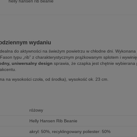
helly hansen rib beanie
 codziennym wydaniu
dealna do aktywności na świeżym powietrzu w chłodne dni. Wykonana 
a. Fason typu „rib” z charakterystycznym prążkowanym splotem i wywin
dny, uniwersalny design
sprawia, że czapka jest chętnie wybierana 
akcentu.
na na wysokości czoła, od środka), wysokość ok. 23 cm.
różowy
Helly Hansen Rib Beanie
akryl: 50%, recyklingowany poliester: 50%