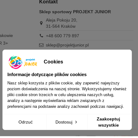
Kontakt
Sklep sportowy PROJEKT JUNIOR
Aleja Pokoju 20,
31-564 Kraków
rakowie
+48 600 779 897
R 3+
sklep@projektjunior.pl
Zapraszamy do sklepu stacjonarnego:
poniedziałek - piątek: 11.00-19.00
Cookies
sobota: 10.00-14.00
niedziela (każda): nieczynne
Informacje dotyczące plików cookies
Nasz sklep korzysta z plików cookie, aby zapewnić najwyższy
Nie odpowiadamy na wiadomości SMS. W
poziom doświadczenia na naszej stronie. Wykorzystujemy również
sprawach dotyczących zamówień i oferty
pliki cookie stron trzecich w celu ulepszenia naszych usług,
prosimy o kontakt mailowy, telefoniczny lub
analizy a następnie wyświetlania reklam związanych z
przez Messenger.
preferencjami na podstawie analizy zachowań podczas nawigacji.
Zaakceptuj
Odrzuć
Dostosuj
wszystkie