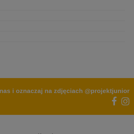
nas i oznaczaj na zdjęciach @projektjunior