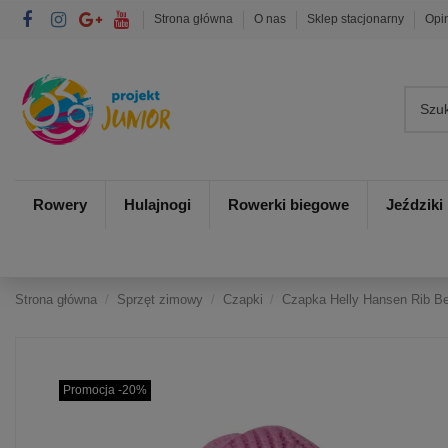
Strona główna
O nas
Sklep stacjonarny
Opi
Rowery
Hulajnogi
Rowerki biegowe
Jeździki
Strona główna
Sprzęt zimowy
Czapki
Czapka Helly Hansen Rib B
Promocja -20%