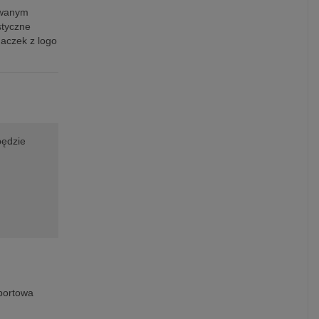
kowanym
styczne
naczek z logo
będzie
portowa