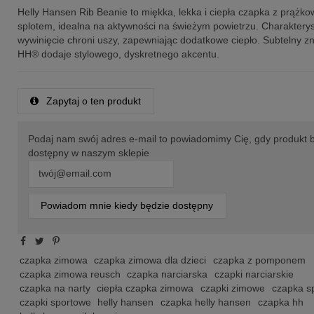
Helly Hansen Rib Beanie to miękka, lekka i ciepła czapka z prąż
splotem, idealna na aktywności na świeżym powietrzu. Charaktery
wywinięcie chroni uszy, zapewniając dodatkowe ciepło. Subtelny z
HH® dodaje stylowego, dyskretnego akcentu.
Zapytaj o ten produkt
Podaj nam swój adres e-mail to powiadomimy Cię, gdy produkt 
dostępny w naszym sklepie
Powiadom mnie kiedy będzie dostępny
czapka zimowa
czapka zimowa dla dzieci
czapka z pomponem
czapka zimowa reusch
czapka narciarska
czapki narciarskie
czapka na narty
ciepła czapka zimowa
czapki zimowe
czapka s
czapki sportowe
helly hansen
czapka helly hansen
czapka hh