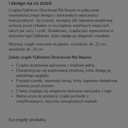
i design na co dzień
Czapka Fjällräven Directional Rib Beanie to połączenie
minimalistycznego designu i doskonałych właściwości
funkcjonalnych. Jej szeroki, wywijany dół zapewnia dodatkową
ochronę przed chłodem w szczególnie wrażliwych miejscach,
takich jak uszy i czoło. Dodatkowo, czapka jest wyposażona w
skórzane logo Fjällräven, które nadaje jej elegancki charakter.
Wymiary czapki mierzone na płasko: szerokość ok. 21 cm,
wysokość ok. 23 cm.
Zalety czapki Fjällräven
Directional Rib Beanie:
Czapka dzianinowa wykonana z miękkiej wełny.
Charakteryzuje się prążkowaną strukturą, które dodają jej
unikalnego wyglądu.
Posiada szeroki, wywinięty brzeg, który zapewnia dodatkową
ochronę przed zimnem.
Z boku znajduje się elegancka skórzana naszywka z logo.
Wełna użyta do produkcji czapki pochodzi z
certyfikowanych, etycznie zarządzanych hodowli
Szczegóły produktu