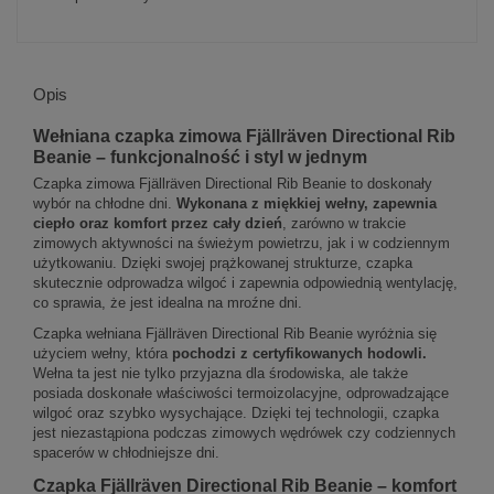
Opis
Wełniana czapka zimowa Fjällräven Directional Rib
Beanie – funkcjonalność i styl w jednym
Czapka zimowa Fjällräven Directional Rib Beanie to doskonały
wybór na chłodne dni.
Wykonana z miękkiej wełny, zapewnia
ciepło oraz komfort przez cały dzień
, zarówno w trakcie
zimowych aktywności na świeżym powietrzu, jak i w codziennym
użytkowaniu. Dzięki swojej prążkowanej strukturze, czapka
skutecznie odprowadza wilgoć i zapewnia odpowiednią wentylację,
co sprawia, że jest idealna na mroźne dni.
Czapka wełniana Fjällräven Directional Rib Beanie wyróżnia się
użyciem wełny, która
pochodzi z certyfikowanych hodowli.
Wełna ta jest nie tylko przyjazna dla środowiska, ale także
posiada doskonałe właściwości termoizolacyjne, odprowadzające
wilgoć oraz szybko wysychające. Dzięki tej technologii, czapka
jest niezastąpiona podczas zimowych wędrówek czy codziennych
spacerów w chłodniejsze dni.
Czapka Fjällräven Directional Rib Beanie – komfort