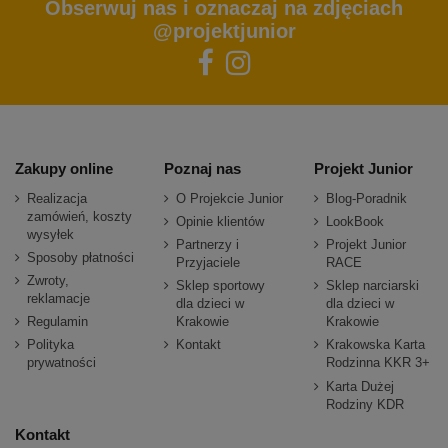
Obserwuj nas i oznaczaj na zdjęciach
@projektjunior
Zakupy online
Poznaj nas
Projekt Junior
Realizacja
O Projekcie Junior
Blog-Poradnik
zamówień, koszty
Opinie klientów
LookBook
wysyłek
Partnerzy i
Projekt Junior
Sposoby płatności
Przyjaciele
RACE
Zwroty,
Sklep sportowy
Sklep narciarski
reklamacje
dla dzieci w
dla dzieci w
Regulamin
Krakowie
Krakowie
Polityka
Kontakt
Krakowska Karta
prywatności
Rodzinna KKR 3+
Karta Dużej
Rodziny KDR
Kontakt