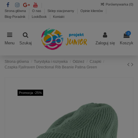
Porównywarka (
0
)
Strona główna
O nas
Sklep stacjonarny
Opinie klientów
Blog-Poradnik
LookBook
Kontakt
0
Menu
Szukaj
Zaloguj się
Koszyk
Strona główna
Turystyka i rozrywka
Odzież
Czapki
Czapka Fjallraven Directional Rib Beanie Patina Green
Promocja -25%