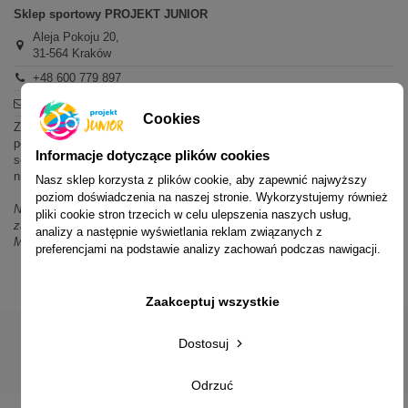
Sklep sportowy PROJEKT JUNIOR
Aleja Pokoju 20,
31-564 Kraków
+48 600 779 897
sklep@projektjunior.pl
Cookies
Zapraszamy do sklepu stacjonarnego:
poniedziałek - piątek: 11.00-19.00
Informacje dotyczące plików cookies
sobota: 10.00-14.00
niedziela (każda): nieczynne
Nasz sklep korzysta z plików cookie, aby zapewnić najwyższy
poziom doświadczenia na naszej stronie. Wykorzystujemy również
Nie odpowiadamy na wiadomości SMS. W sprawach dotyczących
pliki cookie stron trzecich w celu ulepszenia naszych usług,
zamówień i oferty prosimy o kontakt mailowy, telefoniczny lub przez
analizy a następnie wyświetlania reklam związanych z
Messenger.
preferencjami na podstawie analizy zachowań podczas nawigacji.
Zaakceptuj wszystkie
Dostosuj
© 2014-2023 Projekt Junior Aleja Pokoju 20, 31-564 Kraków
Odrzuć