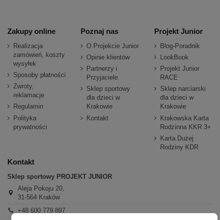
Zakupy online
Poznaj nas
Projekt Junior
Realizacja
O Projekcie Junior
Blog-Poradnik
zamówień, koszty
Opinie klientów
LookBook
wysyłek
Partnerzy i
Projekt Junior
Sposoby płatności
Przyjaciele
RACE
Zwroty,
Sklep sportowy
Sklep narciarski
reklamacje
dla dzieci w
dla dzieci w
Regulamin
Krakowie
Krakowie
Polityka
Kontakt
Krakowska Karta
prywatności
Rodzinna KKR 3+
Karta Dużej
Rodziny KDR
Kontakt
Sklep sportowy PROJEKT JUNIOR
Aleja Pokoju 20,
31-564 Kraków
+48 600 779 897