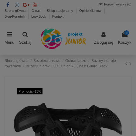
Porównywarka (
0
)
Strona główna
O nas
Sklep stacjonarny
Opinie klientów
Blog-Poradnik
LookBook
Kontakt
0
Menu
Szukaj
Zaloguj się
Koszyk
Strona główna
Bezpieczeństwo
Ochraniacze
Buzery i zbroje
rowerowe
Buzer juniorski FOX Junior R3 Chest Guard Black
Promocja -15%