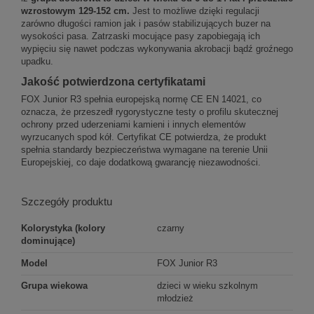
wzrostowym 129-152 cm.
Jest to możliwe dzięki regulacji
zarówno długości ramion jak i pasów stabilizujących buzer na
wysokości pasa. Zatrzaski mocujące pasy zapobiegają ich
wypięciu się nawet podczas wykonywania akrobacji bądź groźnego
upadku.
Jakość potwierdzona certyfikatami
FOX Junior R3 spełnia europejską normę CE EN 14021, co
oznacza, że przeszedł rygorystyczne testy o profilu skutecznej
ochrony przed uderzeniami kamieni i innych elementów
wyrzucanych spod kół. Certyfikat CE potwierdza, że produkt
spełnia standardy bezpieczeństwa wymagane na terenie Unii
Europejskiej, co daje dodatkową gwarancję niezawodności.
Szczegóły produktu
Kolorystyka (kolory
czarny
dominujące)
Model
FOX Junior R3
Grupa wiekowa
dzieci w wieku szkolnym
młodzież