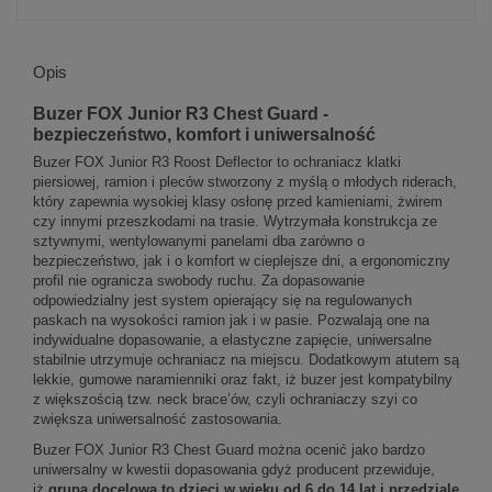
Opis
Buzer FOX Junior R3 Chest Guard -
bezpieczeństwo, komfort i uniwersalność
Buzer FOX Junior R3 Roost Deflector to ochraniacz klatki
piersiowej, ramion i pleców stworzony z myślą o młodych riderach,
który zapewnia wysokiej klasy osłonę przed kamieniami, żwirem
czy innymi przeszkodami na trasie. Wytrzymała konstrukcja ze
sztywnymi, wentylowanymi panelami dba zarówno o
bezpieczeństwo, jak i o komfort w cieplejsze dni, a ergonomiczny
profil nie ogranicza swobody ruchu. Za dopasowanie
odpowiedzialny jest system opierający się na regulowanych
paskach na wysokości ramion jak i w pasie. Pozwalają one na
indywidualne dopasowanie, a elastyczne zapięcie, uniwersalne
stabilnie utrzymuje ochraniacz na miejscu. Dodatkowym atutem są
lekkie, gumowe naramienniki oraz fakt, iż buzer jest kompatybilny
z większością tzw. neck brace’ów, czyli ochraniaczy szyi co
zwiększa uniwersalność zastosowania.
Buzer FOX Junior R3 Chest Guard można ocenić jako bardzo
uniwersalny w kwestii dopasowania gdyż producent przewiduje,
iż
grupa docelowa to dzieci w wieku od 6 do 14 lat
i przedziale