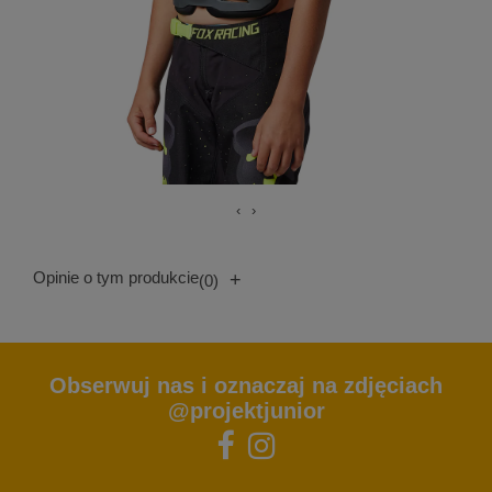
‹
›
Opinie o tym produkcie
+
(0)
Obserwuj nas i oznaczaj na zdjęciach
@projektjunior