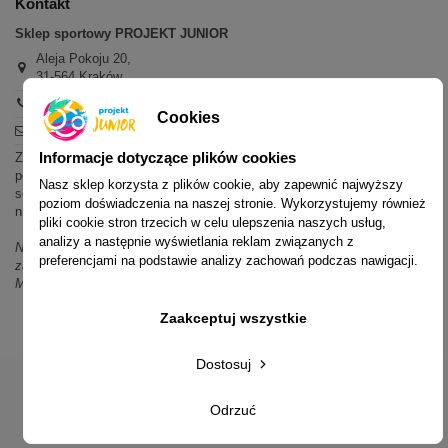
Kontakt
Sklep sportowy PROJEKT JUNIOR
Aleja Pokoju 20,
31-564 Kraków
+48 600 779 897
Cookies
sklep@projektjunior.pl
Informacje dotyczące plików cookies
Zapraszamy do sklepu stacjonarnego:
poniedziałek - piątek: 11.00-19.00
Nasz sklep korzysta z plików cookie, aby zapewnić najwyższy
sobota: 10.00-14.00
poziom doświadczenia na naszej stronie. Wykorzystujemy również
niedziela (każda): nieczynne
pliki cookie stron trzecich w celu ulepszenia naszych usług,
analizy a następnie wyświetlania reklam związanych z
Nie odpowiadamy na wiadomości SMS. W sprawach dotyczących
preferencjami na podstawie analizy zachowań podczas nawigacji.
zamówień i oferty prosimy o kontakt mailowy, telefoniczny lub przez
Messenger.
Zaakceptuj wszystkie
Dostosuj
Odrzuć
© 2014-2023 Projekt Junior Aleja Pokoju 20, 31-564 Kraków