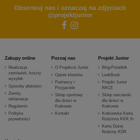
Obserwuj nas i oznaczaj na zdjęciach
@projektjunior
Zakupy online
Poznaj nas
Projekt Junior
Realizacja
O Projekcie Junior
Blog-Poradnik
zamówień, koszty
Opinie klientów
LookBook
wysyłek
Partnerzy i
Projekt Junior
Sposoby płatności
Przyjaciele
RACE
Zwroty,
Sklep sportowy
Sklep narciarski
reklamacje
dla dzieci w
dla dzieci w
Regulamin
Krakowie
Krakowie
Polityka
Kontakt
Krakowska Karta
prywatności
Rodzinna KKR 3+
Karta Dużej
Rodziny KDR