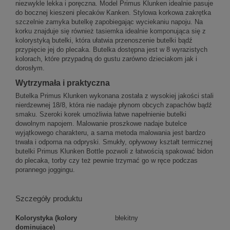
niezwykle lekka i poręczna. Model Primus Klunken idealnie pasuje
do bocznej kieszeni plecaków Kanken. Stylowa korkowa zakrętka
szczelnie zamyka butelkę zapobiegając wyciekaniu napoju. Na
korku znajduje się również tasiemka idealnie komponująca się z
kolorystyką butelki, która ułatwia przenoszenie butelki bądź
przypięcie jej do plecaka. Butelka dostępna jest w 8 wyrazistych
kolorach, które przypadną do gustu zarówno dzieciakom jak i
dorosłym.
Wytrzymała i praktyczna
Butelka Primus Klunken wykonana została z wysokiej jakości stali
nierdzewnej 18/8, która nie nadaje płynom obcych zapachów bądź
smaku. Szeroki korek umożliwia łatwe napełnienie butelki
dowolnym napojem. Malowanie proszkowe nadaje butelce
wyjątkowego charakteru, a sama metoda malowania jest bardzo
trwała i odporna na odpryski. Smukły, opływowy kształt termicznej
butelki Primus Klunken Bottle pozwoli z łatwością spakować bidon
do plecaka, torby czy też pewnie trzymać go w ręce podczas
porannego joggingu.
Szczegóły produktu
Kolorystyka (kolory
błekitny
dominujące)