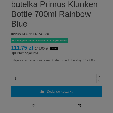
butelka Primus Klunken
Bottle 700ml Rainbow
Blue
Indeks
KLUNKEN-741980
Dostępny online i w sklepie stacjonarnym
111,75 zł
149,00 zł
-25%
<p>Promocja!</p>
Najniższa cena w okresie 30 dni przed obniżką:
149,00 zł
Dodaj do koszyka