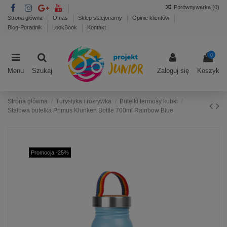
Porównywarka (
0
)
Strona główna
O nas
Sklep stacjonarny
Opinie klientów
Blog-Poradnik
LookBook
Kontakt
0
Menu
Szukaj
Zaloguj się
Koszyk
Strona główna
Turystyka i rozrywka
Butelki termosy kubki
Stalowa butelka Primus Klunken Bottle 700ml Rainbow Blue
Promocja -25%