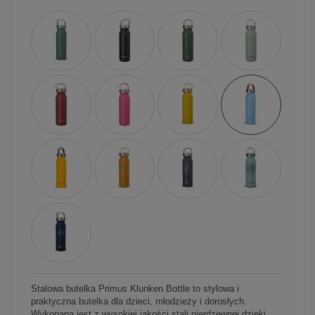
Stalowa butelka Primus Klunken Bottle to stylowa i
praktyczna butelka dla dzieci, młodzieży i dorosłych.
Wykonana jest z wysokiej jakości stali nierdzewnej dzięki