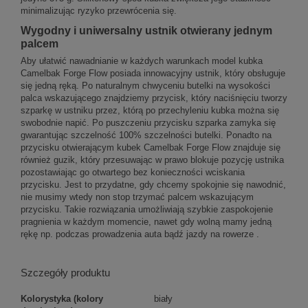
minimalizując ryzyko przewrócenia się.
Wygodny i uniwersalny ustnik otwierany jednym
palcem
Aby ułatwić nawadnianie w każdych warunkach model kubka
Camelbak Forge Flow posiada innowacyjny ustnik, który obsługuje
się jedną ręką. Po naturalnym chwyceniu butelki na wysokości
palca wskazującego znajdziemy przycisk, który naciśnięciu tworzy
szparkę w ustniku przez, którą po przechyleniu kubka można się
swobodnie napić. Po puszczeniu przycisku szparka zamyka się
gwarantując szczelność 100% szczelności butelki. Ponadto na
przycisku otwierającym kubek Camelbak Forge Flow znajduje się
również guzik, który przesuwając w prawo blokuje pozycję ustnika
pozostawiając go otwartego bez konieczności wciskania
przycisku. Jest to przydatne, gdy chcemy spokojnie się nawodnić,
nie musimy wtedy non stop trzymać palcem wskazującym
przycisku. Takie rozwiązania umożliwiają szybkie zaspokojenie
pragnienia w każdym momencie, nawet gdy wolną mamy jedną
rękę np. podczas prowadzenia auta bądź jazdy na rowerze .
Szczegóły produktu
Kolorystyka (kolory
biały