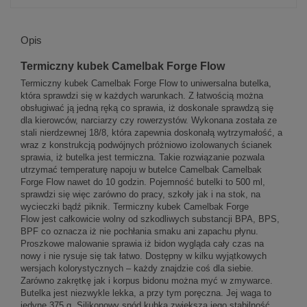
Opis
Termiczny kubek Camelbak Forge Flow
Termiczny kubek Camelbak Forge Flow to uniwersalna butelka,
która sprawdzi się w każdych warunkach. Z łatwością można
obsługiwać ją jedną ręką co sprawia, iż doskonale sprawdzą się
dla kierowców, narciarzy czy rowerzystów. Wykonana została ze
stali nierdzewnej 18/8, która zapewnia doskonałą wytrzymałość, a
wraz z konstrukcją podwójnych próżniowo izolowanych ścianek
sprawia, iż butelka jest termiczna. Takie rozwiązanie pozwala
utrzymać temperaturę napoju w butelce Camelbak Camelbak
Forge Flow nawet do 10 godzin. Pojemność butelki to 500 ml,
sprawdzi się więc zarówno do pracy, szkoły jak i na stok, na
wycieczki bądź piknik. Termiczny kubek Camelbak Forge
Flow jest całkowicie wolny od szkodliwych substancji BPA, BPS,
BPF co oznacza iż nie pochłania smaku ani zapachu płynu.
Proszkowe malowanie sprawia iż bidon wygląda cały czas na
nowy i nie rysuje się tak łatwo. Dostępny w kilku wyjątkowych
wersjach kolorystycznych – każdy znajdzie coś dla siebie.
Zarówno zakrętkę jak i korpus bidonu można myć w zmywarce.
Butelka jest niezwykle lekka, a przy tym poręczna. Jej waga to
jedyne 375 g. Silikonowy spód kubka zwiększa jego stabilność