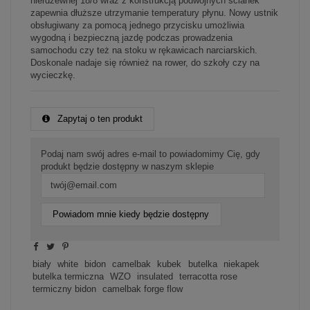
nierdzewnej 18/8 wraz z konstrukcją podwójnych ścianek
zapewnia dłuższe utrzymanie temperatury płynu. Nowy ustnik
obsługiwany za pomocą jednego przycisku umożliwia
wygodną i bezpieczną jazdę podczas prowadzenia
samochodu czy też na stoku w rękawicach narciarskich.
Doskonale nadaje się również na rower, do szkoły czy na
wycieczkę.
Zapytaj o ten produkt
Podaj nam swój adres e-mail to powiadomimy Cię, gdy
produkt będzie dostępny w naszym sklepie
Powiadom mnie kiedy będzie dostępny
biały
white
bidon
camelbak
kubek
butelka
niekapek
butelka termiczna
WZO
insulated
terracotta rose
termiczny bidon
camelbak forge flow