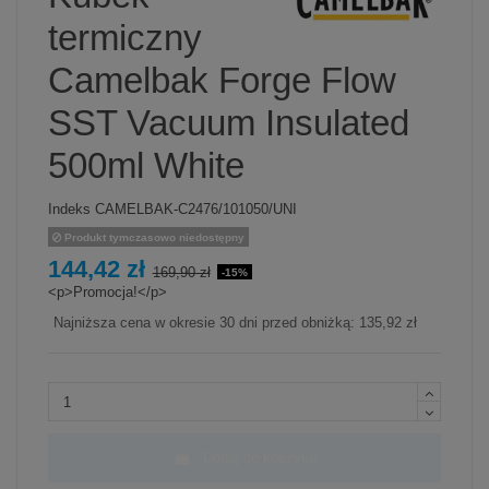
termiczny
Camelbak Forge Flow
SST Vacuum Insulated
500ml White
Indeks
CAMELBAK-C2476/101050/UNI
Produkt tymczasowo niedostępny
144,42 zł
169,90 zł
-15%
<p>Promocja!</p>
Najniższa cena w okresie 30 dni przed obniżką:
135,92 zł
Dodaj do koszyka