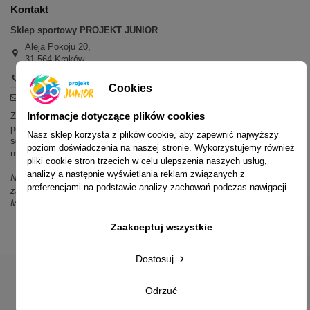
Kontakt
Sklep sportowy PROJEKT JUNIOR
Aleja Pokoju 20,
31-564 Kraków
+48 600 779 897
Cookies
sklep@projektjunior.pl
Informacje dotyczące plików cookies
Zapraszamy do sklepu stacjonarnego:
poniedziałek - piątek: 11.00-19.00
Nasz sklep korzysta z plików cookie, aby zapewnić najwyższy
sobota: 10.00-14.00
poziom doświadczenia na naszej stronie. Wykorzystujemy również
niedziela (każda): nieczynne
pliki cookie stron trzecich w celu ulepszenia naszych usług,
analizy a następnie wyświetlania reklam związanych z
Nie odpowiadamy na wiadomości SMS. W sprawach dotyczących
preferencjami na podstawie analizy zachowań podczas nawigacji.
zamówień i oferty prosimy o kontakt mailowy, telefoniczny lub przez
Messenger.
Zaakceptuj wszystkie
Dostosuj
Odrzuć
© 2014-2023 Projekt Junior Aleja Pokoju 20, 31-564 Kraków