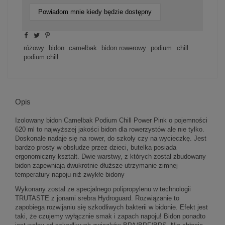
Powiadom mnie kiedy będzie dostępny
różowy
bidon
camelbak
bidon rowerowy
podium
chill
podium chill
Opis
Izolowany bidon Camelbak Podium Chill Power Pink o pojemności
620 ml to najwyższej jakości bidon dla rowerzystów ale nie tylko.
Doskonale nadaje się na rower, do szkoły czy na wycieczkę. Jest
bardzo prosty w obsłudze przez dzieci, butelka posiada
ergonomiczny kształt. Dwie warstwy, z których został zbudowany
bidon zapewniają dwukrotnie dłuższe utrzymanie zimnej
temperatury napoju niż zwykłe bidony
Wykonany został ze specjalnego polipropylenu w technologii
TRUTASTE z jonami srebra Hydroguard. Rozwiązanie to
zapobiega rozwijaniu się szkodliwych bakterii w bidonie. Efekt jest
taki, że czujemy wyłącznie smak i zapach napoju! Bidon ponadto