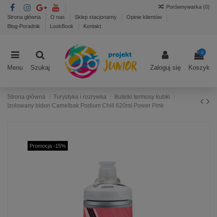
Porównywarka (
0
)
Strona główna
O nas
Sklep stacjonarny
Opinie klientów
Blog-Poradnik
LookBook
Kontakt
0
Menu
Szukaj
Zaloguj się
Koszyk
Strona główna
Turystyka i rozrywka
Butelki termosy kubki
Izolowany bidon Camelbak Podium Chill 620ml Power Pink
Promocja -15%