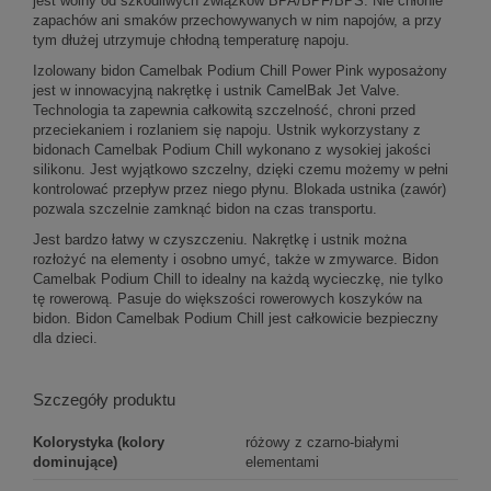
jest wolny od szkodliwych związków BPA/BPF/BPS. Nie chłonie
zapachów ani smaków przechowywanych w nim napojów, a przy
tym dłużej utrzymuje chłodną temperaturę napoju.
Izolowany bidon Camelbak Podium Chill Power Pink wyposażony
jest w innowacyjną nakrętkę i ustnik CamelBak Jet Valve.
Technologia ta zapewnia całkowitą szczelność, chroni przed
przeciekaniem i rozlaniem się napoju. Ustnik wykorzystany z
bidonach Camelbak Podium Chill wykonano z wysokiej jakości
silikonu. Jest wyjątkowo szczelny, dzięki czemu możemy w pełni
kontrolować przepływ przez niego płynu. Blokada ustnika (zawór)
pozwala szczelnie zamknąć bidon na czas transportu.
Jest bardzo łatwy w czyszczeniu. Nakrętkę i ustnik można
rozłożyć na elementy i osobno umyć, także w zmywarce. Bidon
Camelbak Podium Chill to idealny na każdą wycieczkę, nie tylko
tę rowerową. Pasuje do większości rowerowych koszyków na
bidon. Bidon Camelbak Podium Chill jest całkowicie bezpieczny
dla dzieci.
Szczegóły produktu
Kolorystyka (kolory
różowy z czarno-białymi
dominujące)
elementami