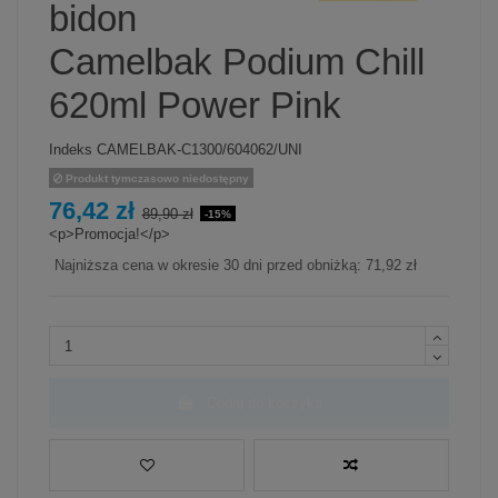
bidon
Camelbak Podium Chill
620ml Power Pink
Indeks
CAMELBAK-C1300/604062/UNI
Produkt tymczasowo niedostępny
76,42 zł
89,90 zł
-15%
<p>Promocja!</p>
Najniższa cena w okresie 30 dni przed obniżką:
71,92 zł
Dodaj do koszyka