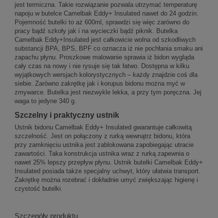
jest termiczna. Takie rozwiązanie pozwala utrzymać temperaturę
napoju w butelce Camelbak Eddy+ Insulated nawet do 24 godzin.
Pojemność butelki to aż 600ml, sprawdzi się więc zarówno do
pracy bądź szkoły jak i na wycieczki bądź piknik. Butelka
Camelbak Eddy+Insulated jest całkowicie wolna od szkodliwych
substancji BPA, BPS, BPF co oznacza iż nie pochłania smaku ani
zapachu płynu. Proszkowe malowanie sprawia iż bidon wygląda
cały czas na nowy i nie rysuje się tak łatwo. Dostępna w kilku
wyjątkowych wersjach kolorystycznych – każdy znajdzie coś dla
siebie. Zarówno zakrętkę jak i korupus bidonu można myć w
zmywarce. Butelka jest niezwykle lekka, a przy tym poręczna. Jej
waga to jedyne 340 g.
Szczelny i praktyczny ustnik
Ustnik bidonu Camelbak Eddy+ Insulated gwarantuje całkowitą
szczelność. Jest on połączony z rurką wewnątrz bidonu, która
przy zamknięciu ustnika jest zablokowana zapobiegając utracie
zawartości. Taka konstrukcja ustnika wraz z rurką zapewnia o
nawet 25% lepszy przepływ płynu. Ustnik butelki Camelbak Eddy+
Insulated posiada także specjalny uchwyt, który ułatwia transport.
Zakrętkę można rozebrać i dokładnie umyć zwiększając higienę i
czystość butelki.
Szczegóły produktu