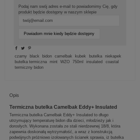
Podaj nam swój adres e-mail to powiadomimy Cię, gdy
produkt będzie dostępny w naszym sklepie
Powiadom mnie kiedy będzie dostępny
czarny
black
bidon
camelbak
kubek
butelka
niekapek
butelka termiczna
mint
WZO
750ml
insulated
coastal
termiczny bidon
Opis
Termiczna butelka Camelbak Eddy+ Insulated
Termiczna butelka Camelbak Eddy+ Insulated to długo
utrzymujący temperaturę bidon dla dzieci, młodzieży jak i
dorosłych. Wykonana została ze stali nierdzewnej 18/8, która
zapewnia doskonałą wytrzymałość, a wraz z konstrukcją
podwójnych próżniowo izolowanych ścianek sprawia, iż butelka