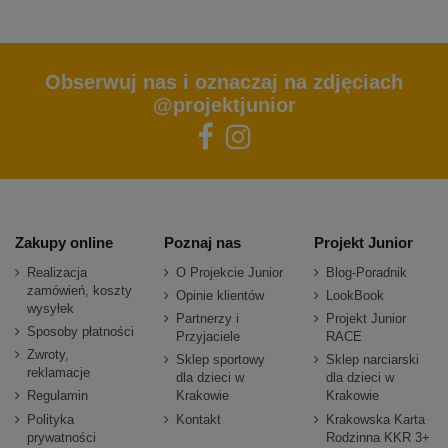
Obserwuj nas i oznaczaj na zdjęciach
@projektjunior
Zakupy online
Poznaj nas
Projekt Junior
Realizacja
O Projekcie Junior
Blog-Poradnik
zamówień, koszty
Opinie klientów
LookBook
wysyłek
Partnerzy i
Projekt Junior
Sposoby płatności
Przyjaciele
RACE
Zwroty,
Sklep sportowy
Sklep narciarski
reklamacje
dla dzieci w
dla dzieci w
Regulamin
Krakowie
Krakowie
Polityka
Kontakt
Krakowska Karta
prywatności
Rodzinna KKR 3+