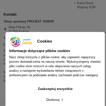
Karta Dużej
Rodziny KDR
Kontakt
Sklep sportowy PROJEKT JUNIOR
Aleja Pokoju 20,
31-564 Kraków
+48 600 779 897
Cookies
sklep@projektjunior.pl
Informacje dotyczące plików cookies
Zapraszamy do sklepu stacjonarnego:
poniedziałek - piątek: 11.00-19.00
Nasz sklep korzysta z plików cookie, aby zapewnić najwyższy
sobota: 10.00-14.00
poziom doświadczenia na naszej stronie. Wykorzystujemy również
niedziela (każda): nieczynne
pliki cookie stron trzecich w celu ulepszenia naszych usług,
analizy a następnie wyświetlania reklam związanych z
Nie odpowiadamy na wiadomości SMS. W sprawach dotyczących
preferencjami na podstawie analizy zachowań podczas nawigacji.
zamówień i oferty prosimy o kontakt mailowy, telefoniczny lub przez
Messenger.
Zaakceptuj wszystkie
Dostosuj