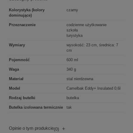
Kolorystyka (kolory
czarny
dominujące)
Przeznaczenie
codzienne użytkowanie
szkoła
turystyka
Wymiary
wysokość: 23 cm, średnica: 7
cm
Pojemność
600 ml
Waga
340 g
Materiał
stal nierdzewna
Model
Camelbak Eddy+ Insulated 0,6l
Rodzaj butelki
butelka
Butelka izolowana termicznie
tak
Opinie o tym produkcie
+
(0)