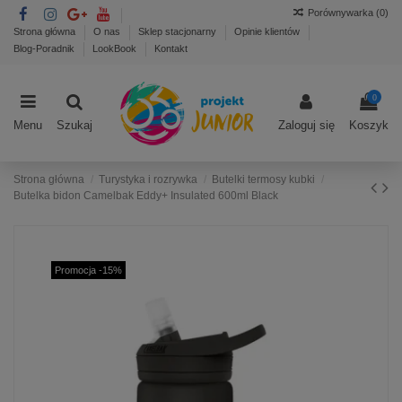
Porównywarka (
0
)
Strona główna
O nas
Sklep stacjonarny
Opinie klientów
Blog-Poradnik
LookBook
Kontakt
0
Menu
Szukaj
Zaloguj się
Koszyk
Strona główna
Turystyka i rozrywka
Butelki termosy kubki
Butelka bidon Camelbak Eddy+ Insulated 600ml Black
Promocja -15%