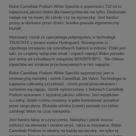
Bidon Camelbak Podium White Speckle o pojemności 710 ml to
najwyższej jakości bidon dla rowerzystów ale nie tylko. Doskonale
nadaje się na rower, do szkoły czy na wycieczkę. Jest bardzo
prosty w obsłudze przez dzieci, butelka posiada ergonomiczny
kształt.
Wykonany został ze specjalnego polipropylenu w technologii
TRUSTATE z jonami srebra Hydroguard. Rozwiązanie to
zapobiega rozwijaniu się szkodliwych bakterii w bidonie. Efekt jest
taki, że czujemy wyłącznie smak i zapach napoju! Bidon ponadto
jest wolny od szkodliwych związków BPA/BPF/BPS. Nie chłonie
zapachów ani smaków przechowywanych w nim napojów.
Bidon Camelbak Podium White Speckle wyposażony jest w
innowacyjną nakrętkę i ustnik CamelBak Jet Valve. Technologia ta
zapewnia całkowitą szczelność, chroni przed przeciekaniem i
rozlaniem się napoju. Ustnik wykorzystany z bidonach Camelbak
Podium wykonano z wysokiej jakości silikonu. Jest wyjątkowo
szczelny, dzięki czemu możemy w pełni kontrolować przepływ
przez niego płynu. Blokada ustnika (zawór) pozwala szczelnie
zamknąć bidon na czas transportu.
Jest bardzo łatwy w czyszczeniu. Nakrętkę i ustnik można
rozłożyć na elementy i osobno umyć, także w zmywarce. Bidon
Camelbak Podium to idealny na każdą wycieczkę, nie tylko tę