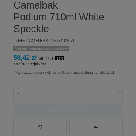
Camelbak
Podium 710ml White
Speckle
Indeks
CAMELBAK-C1875/103071
Produkt tymczasowo niedostępny
59,42 zł
69,90 zł
-15%
<p>Promocja!</p>
Najniższa cena w okresie 30 dni przed obniżką:
55,92 zł
Dodaj do koszyka