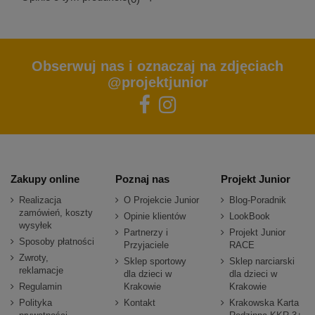
Obserwuj nas i oznaczaj na zdjęciach
@projektjunior
Zakupy online
Poznaj nas
Projekt Junior
Realizacja
O Projekcie Junior
Blog-Poradnik
zamówień, koszty
Opinie klientów
LookBook
wysyłek
Partnerzy i
Projekt Junior
Sposoby płatności
Przyjaciele
RACE
Zwroty,
Sklep sportowy
Sklep narciarski
reklamacje
dla dzieci w
dla dzieci w
Regulamin
Krakowie
Krakowie
Polityka
Kontakt
Krakowska Karta