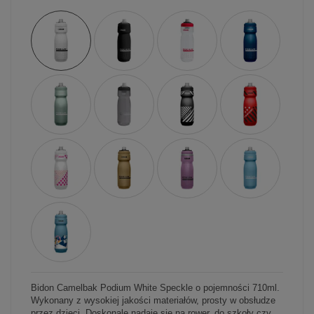
Bidon Camelbak Podium White Speckle o pojemności 710ml.
Wykonany z wysokiej jakości materiałów, prosty w obsłudze
przez dzieci. Doskonale nadaje się na rower, do szkoły czy