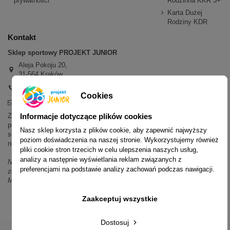
prywatności
Rodzinna KKR 3+
Karta Dużej
Rodziny KDR
Kontakt
Sklep sportowy PROJEKT JUNIOR
Aleja Pokoju 20,
31-564 Kraków
+48 600 779 897
Cookies
sklep@projektjunior.pl
Informacje dotyczące plików cookies
Zapraszamy do sklepu stacjonarnego:
poniedziałek - piątek: 11.00-19.00
Nasz sklep korzysta z plików cookie, aby zapewnić najwyższy
sobota: 10.00-14.00
poziom doświadczenia na naszej stronie. Wykorzystujemy również
niedziela (każda): nieczynne
pliki cookie stron trzecich w celu ulepszenia naszych usług,
analizy a następnie wyświetlania reklam związanych z
Nie odpowiadamy na wiadomości SMS. W sprawach dotyczących
preferencjami na podstawie analizy zachowań podczas nawigacji.
zamówień i oferty prosimy o kontakt mailowy, telefoniczny lub przez
Messenger.
Zaakceptuj wszystkie
Dostosuj