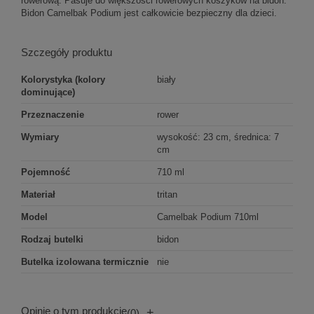
rowerową. Pasuje do większości rowerowych koszyków na bidon.
Bidon Camelbak Podium jest całkowicie bezpieczny dla dzieci.
Szczegóły produktu
Kolorystyka (kolory
biały
dominujące)
Przeznaczenie
rower
Wymiary
wysokość: 23 cm, średnica: 7
cm
Pojemność
710 ml
Materiał
tritan
Model
Camelbak Podium 710ml
Rodzaj butelki
bidon
Butelka izolowana termicznie
nie
Opinie o tym produkcie
+
(0)