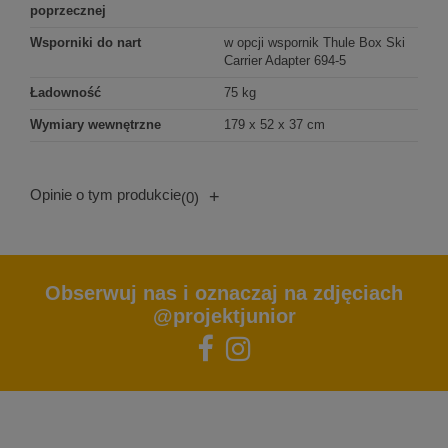
poprzecznej
Wsporniki do nart
w opcji wspornik Thule Box Ski
Carrier Adapter 694-5
Ładowność
75 kg
Wymiary wewnętrzne
179 x 52 x 37 cm
Opinie o tym produkcie
+
(0)
Obserwuj nas i oznaczaj na zdjęciach
@projektjunior