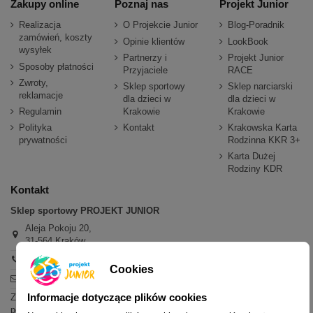
Zakupy online
Poznaj nas
Projekt Junior
Realizacja
O Projekcie Junior
Blog-Poradnik
zamówień, koszty
Opinie klientów
LookBook
wysyłek
Partnerzy i
Projekt Junior
Sposoby płatności
Przyjaciele
RACE
Zwroty,
Sklep sportowy
Sklep narciarski
reklamacje
dla dzieci w
dla dzieci w
Regulamin
Krakowie
Krakowie
Polityka
Kontakt
Krakowska Karta
prywatności
Rodzinna KKR 3+
Karta Dużej
Rodziny KDR
Kontakt
Sklep sportowy PROJEKT JUNIOR
Aleja Pokoju 20,
31-564 Kraków
+48 600 779 897
Cookies
sklep@projektjunior.pl
Informacje dotyczące plików cookies
Zapraszamy do sklepu stacjonarnego:
poniedziałek - piątek: 11.00-19.00