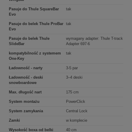
Pasuje do Thule SquareBar
tak
Evo
Pasuje do belek Thule ProBar
tak
Evo
Pasuje do belek Thule
wymagany adapter: Thule T-track
SlideBar
Adapter 697-6
kompatybilność z systemem
tak
One-Key
Ładowność - narty
3-5 par
Ładowność - deski
3–4 deski
snowboardowe
Max. długość nart
175 cm
System montażu
PowerClick
System zamykania
Central Lock
Zamki
w komplecie
Wysokość boxa od belki
40 cm