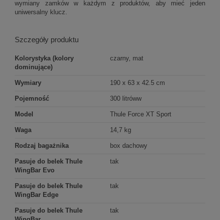
wymiany zamków w każdym z produktów, aby mieć jeden
uniwersalny klucz.
Szczegóły produktu
Kolorystyka (kolory
czarny, mat
dominujące)
Wymiary
190 x 63 x 42.5 cm
Pojemność
300 litróww
Model
Thule Force XT Sport
Waga
14,7 kg
Rodzaj bagażnika
box dachowy
Pasuje do belek Thule
tak
WingBar Evo
Pasuje do belek Thule
tak
WingBar Edge
Pasuje do belek Thule
tak
WingBar