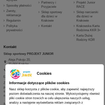
Partnerzy i
Projekt Junior
Sposoby płatności
Przyjaciele
RACE
Zwroty,
Sklep sportowy
Sklep narciarski
reklamacje
dla dzieci w
dla dzieci w
Regulamin
Krakowie
Krakowie
Polityka
Kontakt
Krakowska Karta
prywatności
Rodzinna KKR 3+
Karta Dużej
Rodziny KDR
Kontakt
Sklep sportowy PROJEKT JUNIOR
Aleja Pokoju 20,
31-564 Kraków
+48 600 779 897
Cookies
sklep@projektjunior.pl
Informacje dotyczące plików cookies
Zapraszamy do sklepu stacjonarnego:
poniedziałek - piątek: 11.00-19.00
Nasz sklep korzysta z plików cookie, aby zapewnić najwyższy
sobota: 10.00-14.00
poziom doświadczenia na naszej stronie. Wykorzystujemy również
niedziela (każda): nieczynne
pliki cookie stron trzecich w celu ulepszenia naszych usług,
analizy a następnie wyświetlania reklam związanych z
Nie odpowiadamy na wiadomości SMS. W sprawach dotyczących