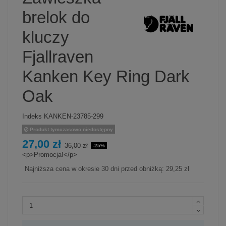
brelok do
kluczy
Fjallraven
Kanken Key Ring Dark
Oak
Indeks
KANKEN-23785-299
Produkt tymczasowo niedostępny
27,00 zł
36,00 zł
-25%
<p>Promocja!</p>
Najniższa cena w okresie 30 dni przed obniżką:
29,25 zł