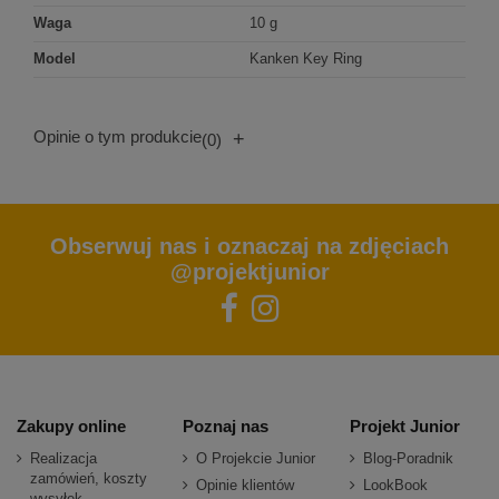
Waga
10 g
Model
Kanken Key Ring
Opinie o tym produkcie
+
(0)
Obserwuj nas i oznaczaj na zdjęciach
@projektjunior
Zakupy online
Poznaj nas
Projekt Junior
Realizacja
O Projekcie Junior
Blog-Poradnik
zamówień, koszty
Opinie klientów
LookBook
wysyłek