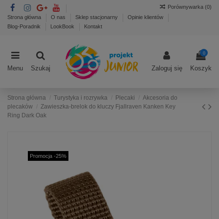
Porównywarka (
0
)
Strona główna
O nas
Sklep stacjonarny
Opinie klientów
Blog-Poradnik
LookBook
Kontakt
0
Menu
Szukaj
Zaloguj się
Koszyk
Strona główna
Turystyka i rozrywka
Plecaki
Akcesoria do
plecaków
Zawieszka-brelok do kluczy Fjallraven Kanken Key
Ring Dark Oak
Promocja -25%