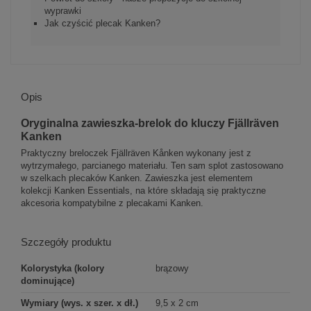
wyprawki
Jak czyścić plecak Kanken?
Opis
Oryginalna zawieszka-brelok do kluczy Fjällräven
Kanken
Praktyczny breloczek Fjällräven Kånken wykonany jest z
wytrzymałego, parcianego materiału. Ten sam splot zastosowano
w szelkach plecaków Kanken. Zawieszka jest elementem
kolekcji Kanken Essentials, na które składają się praktyczne
akcesoria kompatybilne z plecakami Kanken.
Szczegóły produktu
Kolorystyka (kolory
brązowy
dominujące)
Wymiary (wys. x szer. x dł.)
9,5 x 2 cm