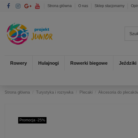
Strona główna
O nas
Sklep stacjonarny
Opi
Rowery
Hulajnogi
Rowerki biegowe
Jeździki
Strona główna
Turystyka i rozrywka
Plecaki
Akcesoria do plecakó
Promocja -25%