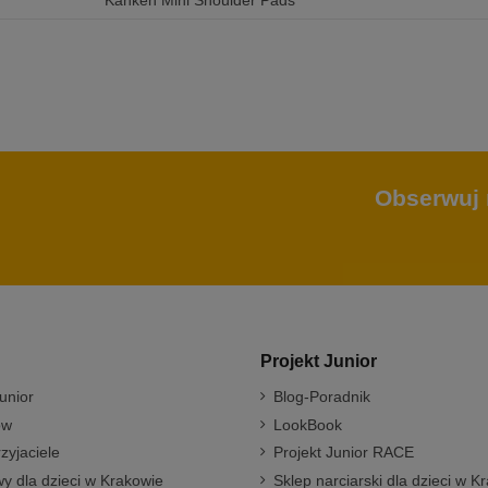
Kanken Mini Shoulder Pads
Obserwuj 
Projekt Junior
unior
Blog-Poradnik
ów
LookBook
rzyjaciele
Projekt Junior RACE
y dla dzieci w Krakowie
Sklep narciarski dla dzieci w K