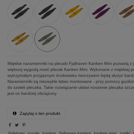
Miękkie naramienniki na plecaki Fjallraven Kanken Mini pozwolą z 
większą wygodą nosić plecak Kanken Mini. Wykonane z miękkiej pi
wytrzymałym przyjaznym środowisku tworzywem będą służyć bardz
Naramienniki są niezwykle łatwo montowane - przy pomocy guzik
do szelek plecaka. Takie rozwiązanie ułatwi noszenie plecaka szcz
jest on bardziej obciążony.
Zapytaj o ten produkt
fioletowy
purple
kanken
fjallraven kanken
kanken mini
szelki