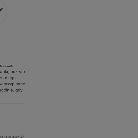
jeszcze
anki, pokryte
o długo.
ów przypinane
ególnie, gdy
naramienniki