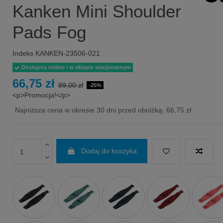
Kanken Mini Shoulder
Pads Fog
Indeks
KANKEN-23506-021
Dostępny online i w sklepie stacjonarnym
66,75 zł
89,00 zł
-25%
<p>Promocja!</p>
Najniższa cena w okresie 30 dni przed obniżką:
66,75 zł
Dodaj do koszyka