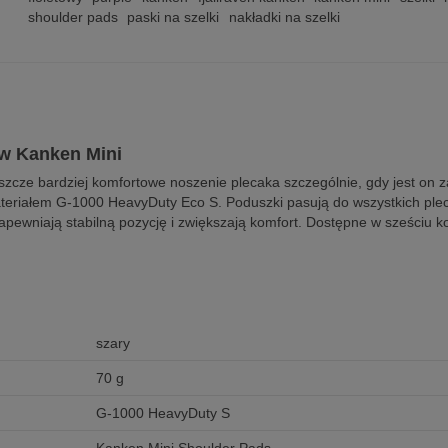
shoulder pads
paski na szelki
nakładki na szelki
ów Kanken Mini
eszcze bardziej komfortowe noszenie plecaka szczególnie, gdy jest o
eriałem G-1000 HeavyDuty Eco S. Poduszki pasują do wszystkich plecak
apewniają stabilną pozycję i zwiększają komfort. Dostępne w sześciu k
szary
70 g
G-1000 HeavyDuty S