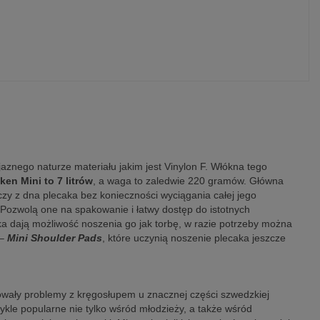
aznego naturze materiału jakim jest Vinylon F. Włókna tego
en Mini to 7 litrów
, a waga to zaledwie 220 gramów. Główna
czy z dna plecaka bez konieczności wyciągania całej jego
 Pozwolą one na spakowanie i łatwy dostęp do istotnych
ka dają możliwość noszenia go jak torbę, w razie potrzeby można
 –
Mini Shoulder Pads
, które uczynią noszenie plecaka jeszcze
owały problemy z kręgosłupem u znacznej części szwedzkiej
wykle popularne nie tylko wśród młodzieży, a także wśród