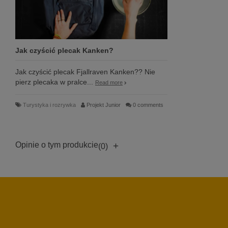
Jak czyścić plecak Kanken?
Jak czyścić plecak Fjallraven Kanken?? Nie
pierz plecaka w pralce...
Read more
Turystyka i rozrywka
Projekt Junior
0 comments
Opinie o tym produkcie
+
(0)