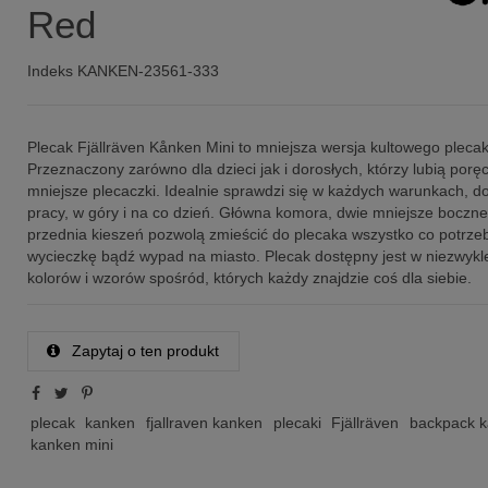
Red
Indeks
KANKEN-23561-333
Plecak Fjällräven Kånken Mini to mniejsza wersja kultowego pleca
Przeznaczony zarówno dla dzieci jak i dorosłych, którzy lubią poręc
mniejsze plecaczki. Idealnie sprawdzi się w każdych warunkach, do
pracy, w góry i na co dzień. Główna komora, dwie mniejsze boczne
przednia kieszeń pozwolą zmieścić do plecaka wszystko co potrze
wycieczkę bądź wypad na miasto. Plecak dostępny jest w niezwykle 
kolorów i wzorów spośród, których każdy znajdzie coś dla siebie.
Zapytaj o ten produkt
plecak
kanken
fjallraven kanken
plecaki
Fjällräven
backpack 
kanken mini