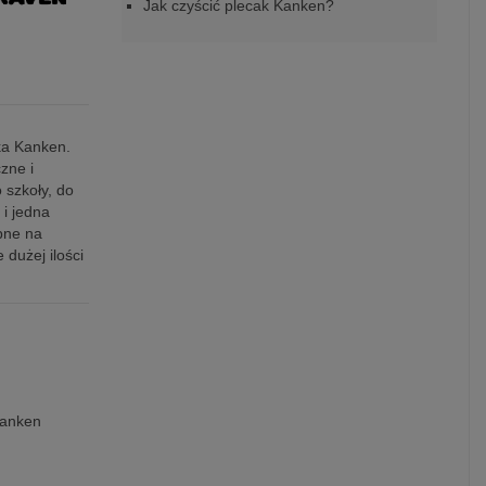
Jak czyścić plecak Kanken?
ka Kanken.
zne i
 szkoły, do
 i jedna
bne na
dużej ilości
kanken