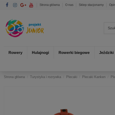
Strona główna
O nas
Sklep stacjonarny
Opi
Rowery
Hulajnogi
Rowerki biegowe
Jeździki
Strona główna
Turystyka i rozrywka
Plecaki
Plecaki Kanken
Pl