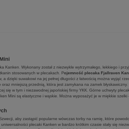
Mini
ka Kanken. Wykonany został z niezwykle wytrzymałego, lekkiego i przyj
 tkanin stosowanych w plecakach. P
ojemność plecaka Fjallraven Kank
a dzięki suwakowi na jej pełnej długości z łatwością można wyjąć rze
e oraz mniejszą przednią, która jest zamykana na zamek błyskawiczny.
cej się w tym i niezawodnej japońskiej firmy YKK. Górne uchwyty pleca
ken Mini są elastyczne i wąskie. Można wyposażyć je w miękkie szelki
ych
 Szwecji, aby zastąpić popularne wówczas torby na ramię, które powod
 uniwersalności plecaki Kanken w bardzo krótkim czasie stały się niez