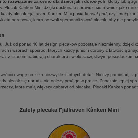
 to rozwiązanie zarówno dla dzieci jak i dorosłych
, którzy lubią z
ów. Plecak Kanken Mini dzięki doskonale sprawdzi się również jako mn
 każdy plecak Fjallraven Kanken Mini posiada
seat pad
, czyli małą ka
ykieta adresowa, która pozwoli spersonalizować plecak, aby nie pomyl
ka
. Już od ponad 40 lat design plecaków pozostaje niezmienny, dzięki 
rach i wzorach spośród, których każdy junior i dorosły z łatwością znaj
wraz z czasem nabierają charakteru i wielu szczęśliwym posiadaczom ci
wrócić uwagę na kilka niezwykle istotnych detali. Należy pamiętać, iż 
edy plecak się ubrudzi nie należy prać go w pralce. Znacznie lepiej sp
rzeczy, które mają większy gabaryt od plecaka. Plecaki Kanken ponad
Zalety plecaka Fjällräven Kånken Mini