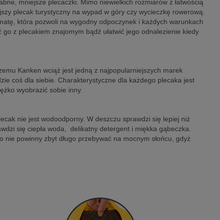
grabne, mniejsze plecaczki. Mimo niewielkich rozmiarów z łatwością
iejszy plecak turystyczny na wypad w góry czy wycieczkę rowerową.
rimatę, która pozwoli na wygodny odpoczynek i każdych warunkach
ić go z plecakiem znajomym bądź ułatwić jego odnalezienie kiedy
czemu Kanken wciąż jest jedną z najpopularniejszych marek
dzie coś dla siebie. Charakterystyczne dla każdego plecaka jest
ężko wyobrazić sobie inny.
plecak nie jest wodoodporny. W deszczu sprawdzi się lepiej niż
rawdzi się ciepła woda, delikatny detergent i miękka gąbeczka.
to nie powinny zbyt długo przebywać na mocnym słońcu, gdyż