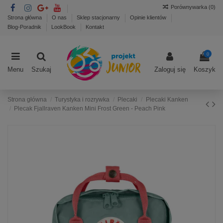
Porównywarka (
0
)
Strona główna
O nas
Sklep stacjonarny
Opinie klientów
Blog-Poradnik
LookBook
Kontakt
0
Menu
Szukaj
Zaloguj się
Koszyk
Strona główna
Turystyka i rozrywka
Plecaki
Plecaki Kanken
Plecak Fjallraven Kanken Mini Frost Green - Peach Pink