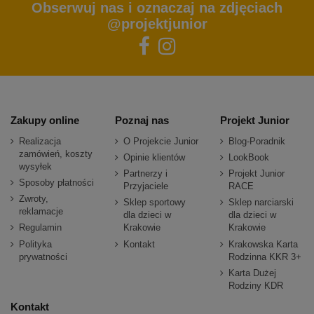
Obserwuj nas i oznaczaj na zdjęciach
@projektjunior
Zakupy online
Poznaj nas
Projekt Junior
Realizacja
O Projekcie Junior
Blog-Poradnik
zamówień, koszty
Opinie klientów
LookBook
wysyłek
Partnerzy i
Projekt Junior
Sposoby płatności
Przyjaciele
RACE
Zwroty,
Sklep sportowy
Sklep narciarski
reklamacje
dla dzieci w
dla dzieci w
Regulamin
Krakowie
Krakowie
Polityka
Kontakt
Krakowska Karta
prywatności
Rodzinna KKR 3+
Karta Dużej
Rodziny KDR
Kontakt