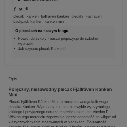
plecak
kanken
fjallraven kanken
plecaki
Fjällräven
backpack kanken
kanken mini
O plecakach na naszym blogu
Powrót do szkoły - nasze propozycje do szkolnej
wyprawki
Jak czyścić plecak Kanken?
Opis
Poręczny, niezawodny plecak Fjällräven Kanken
Mini
Plecak Fjällräven Kånken Mini to mniejsza wersja kultowego
plecaka Kanken. Wykonany został z niezwykle wytrzymałego,
lekkiego i przyjaznego naturze materiału jakim jest Vinylon F.
Włókna tego materiału zapewniają lepszą odporność na wilgoć od
klasycznych tkanin stosowanych w plecakach. P
ojemność