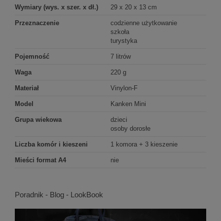
Wymiary (wys. x szer. x dł.)
29 x 20 x 13 cm
Przeznaczenie
codzienne użytkowanie
szkoła
turystyka
Pojemność
7 litrów
Waga
220 g
Materiał
Vinylon-F
Model
Kanken Mini
Grupa wiekowa
dzieci
osoby dorosłe
Liczba komór i kieszeni
1 komora + 3 kieszenie
Mieści format A4
nie
Poradnik - Blog - LookBook