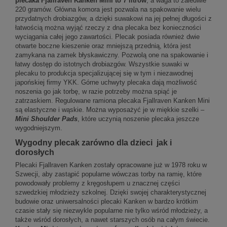
plecaka Fjallraven Kanken Mini to 7 litrów
, a waga to zaledwie
220 gramów. Główna komora jest pozwala na spakowanie wielu
przydatnych drobiazgów, a dzięki suwakowi na jej pełnej długości z
łatwością można wyjąć rzeczy z dna plecaka bez konieczności
wyciągania całej jego zawartości. Plecak posiada również dwie
otwarte boczne kieszenie oraz mniejszą przednią, która jest
zamykana na zamek błyskawiczny. Pozwolą one na spakowanie i
łatwy dostęp do istotnych drobiazgów. Wszystkie suwaki w
plecaku to produkcja specjalizującej się w tym i niezawodnej
japońskiej firmy YKK. Górne uchwyty plecaka dają możliwość
noszenia go jak torbę, w razie potrzeby można spiąć je
zatrzaskiem. Regulowane ramiona plecaka Fjallraven Kanken Mini
są elastyczne i wąskie. Można wyposażyć je w miękkie szelki –
Mini Shoulder Pads
, które uczynią noszenie plecaka jeszcze
wygodniejszym.
Wygodny plecak zarówno dla dzieci jak i
dorosłych
Plecaki Fjallraven Kanken zostały opracowane już w 1978 roku w
Szwecji, aby zastąpić popularne wówczas torby na ramię, które
powodowały problemy z kręgosłupem u znacznej części
szwedzkiej młodzieży szkolnej. Dzięki swojej charakterystycznej
budowie oraz uniwersalności plecaki Kanken w bardzo krótkim
czasie stały się niezwykle popularne nie tylko wśród młodzieży, a
także wśród dorosłych, a nawet starszych osób na całym świecie.