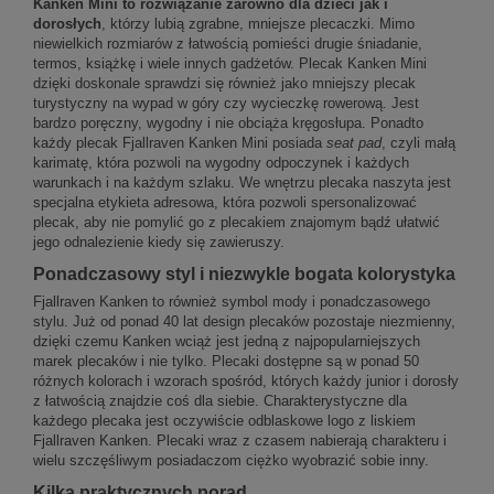
Kanken Mini to rozwiązanie zarówno dla dzieci jak i
dorosłych
, którzy lubią zgrabne, mniejsze plecaczki. Mimo
niewielkich rozmiarów z łatwością pomieści drugie śniadanie,
termos, książkę i wiele innych gadżetów. Plecak Kanken Mini
dzięki doskonale sprawdzi się również jako mniejszy plecak
turystyczny na wypad w góry czy wycieczkę rowerową. Jest
bardzo poręczny, wygodny i nie obciąża kręgosłupa. Ponadto
każdy plecak Fjallraven Kanken Mini posiada
seat pad
, czyli małą
karimatę, która pozwoli na wygodny odpoczynek i każdych
warunkach i na każdym szlaku. We wnętrzu plecaka naszyta jest
specjalna etykieta adresowa, która pozwoli spersonalizować
plecak, aby nie pomylić go z plecakiem znajomym bądź ułatwić
jego odnalezienie kiedy się zawieruszy.
Ponadczasowy styl i niezwykle bogata kolorystyka
Fjallraven Kanken to również symbol mody i ponadczasowego
stylu. Już od ponad 40 lat design plecaków pozostaje niezmienny,
dzięki czemu Kanken wciąż jest jedną z najpopularniejszych
marek plecaków i nie tylko. Plecaki dostępne są w ponad 50
różnych kolorach i wzorach spośród, których każdy junior i dorosły
z łatwością znajdzie coś dla siebie. Charakterystyczne dla
każdego plecaka jest oczywiście odblaskowe logo z liskiem
Fjallraven Kanken. Plecaki wraz z czasem nabierają charakteru i
wielu szczęśliwym posiadaczom ciężko wyobrazić sobie inny.
Kilka praktycznych porad