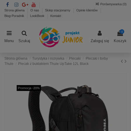
Porównywarka (
0
)
Strona główna
O nas
Sklep stacjonarny
Opinie klientów
Blog-Poradnik
LookBook
Kontakt
0
Menu
Szukaj
Zaloguj się
Koszyk
Strona główna
Turystyka i rozrywka
Plecaki
Plecaki i torby
Thule
Plecak z bukłakiem Thule UpTake 12L Black
Promocja -20%