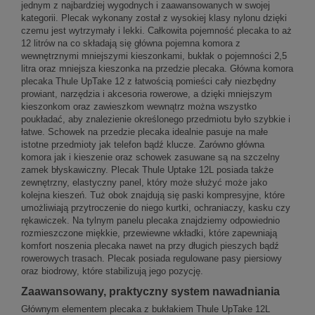
jednym z najbardziej wygodnych i zaawansowanych w swojej
kategorii. Plecak wykonany został z wysokiej klasy nylonu dzięki
czemu jest wytrzymały i lekki. Całkowita pojemność plecaka to aż
12 litrów na co składają się główna pojemna komora z
wewnętrznymi mniejszymi kieszonkami, bukłak o pojemności 2,5
litra oraz mniejsza kieszonka na przedzie plecaka. Główna komora
plecaka Thule UpTake 12 z łatwością pomieści cały niezbędny
prowiant, narzędzia i akcesoria rowerowe, a dzięki mniejszym
kieszonkom oraz zawieszkom wewnątrz można wszystko
poukładać, aby znalezienie określonego przedmiotu było szybkie i
łatwe. Schowek na przedzie plecaka idealnie pasuje na małe
istotne przedmioty jak telefon bądź klucze. Zarówno główna
komora jak i kieszenie oraz schowek zasuwane są na szczelny
zamek błyskawiczny. Plecak Thule Uptake 12L posiada także
zewnętrzny, elastyczny panel, który może służyć może jako
kolejna kieszeń. Tuż obok znajdują się paski kompresyjne, które
umożliwiają przytroczenie do niego kurtki, ochraniaczy, kasku czy
rękawiczek. Na tylnym panelu plecaka znajdziemy odpowiednio
rozmieszczone miękkie, przewiewne wkładki, które zapewniają
komfort noszenia plecaka nawet na przy długich pieszych bądź
rowerowych trasach. Plecak posiada regulowane pasy piersiowy
oraz biodrowy, które stabilizują jego pozycję.
Zaawansowany, praktyczny system nawadniania
Głównym elementem plecaka z bukłakiem Thule UpTake 12L