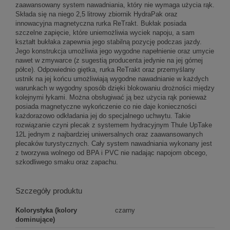
zaawansowany system nawadniania, który nie wymaga użycia rąk.
Składa się na niego 2,5 litrowy zbiornik HydraPak oraz
innowacyjna magnetyczna rurka ReTrakt. Bukłak posiada
szczelne zapięcie, które uniemożliwia wyciek napoju, a sam
kształt bukłaka zapewnia jego stabilną pozycję podczas jazdy.
Jego konstrukcja umożliwia jego wygodne napełnienie oraz umycie
nawet w zmywarce (z sugestią producenta jedynie na jej górnej
półce). Odpowiednio giętka, rurka ReTrakt oraz przemyślany
ustnik na jej końcu umożliwiają wygodne nawadnianie w każdych
warunkach w wygodny sposób dzięki blokowaniu drożności między
kolejnymi łykami. Można obsługiwać ją bez użycia rąk ponieważ
posiada magnetyczne wykończenie co nie daje konieczności
każdorazowo odkładania jej do specjalnego uchwytu. Takie
rozwiązanie czyni plecak z systemem hydracyjnym Thule UpTake
12L jednym z najbardziej uniwersalnych oraz zaawansowanych
plecaków turystycznych. Cały system nawadniania wykonany jest
z tworzywa wolnego od BPA i PVC nie nadając napojom obcego,
szkodliwego smaku oraz zapachu.
Szczegóły produktu
Kolorystyka (kolory
czarny
dominujące)