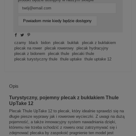
Powiadom mnie kiedy będzie dostępny
czarny
black
bidon
plecak
bukłak
plecak z bukłakiem
plecak na rower
plecak rowerowy
plecak hydracyjny
plecak z bidonem
plecak thule
plecaki thule
plecak turystyczny thule
thule uptake
thule uptake 12
Opis
Turystyczny, pojemny plecak z bukłakiem Thule
UpTake 12
Plecak Thule UpTake 12 to plecak, który idealnie sprawdzi się na
długie piesze wyprawy jak i rowerowe wycieczki. Z uwagi na dużą
pojemność, a także innowacyjny system nawadniania dzięki,
któremu nie trzeba schodzić z roweru oraz zatrzymywać się i
zdejmować plecaka by zaspokoić pragnienie ten model jest