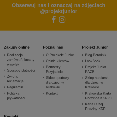
Obserwuj nas i oznaczaj na zdjęciach
@projektjunior
Zakupy online
Poznaj nas
Projekt Junior
Realizacja
O Projekcie Junior
Blog-Poradnik
zamówień, koszty
Opinie klientów
LookBook
wysyłek
Partnerzy i
Projekt Junior
Sposoby płatności
Przyjaciele
RACE
Zwroty,
Sklep sportowy
Sklep narciarski
reklamacje
dla dzieci w
dla dzieci w
Regulamin
Krakowie
Krakowie
Polityka
Kontakt
Krakowska Karta
prywatności
Rodzinna KKR 3+
Karta Dużej
Rodziny KDR
Kontakt