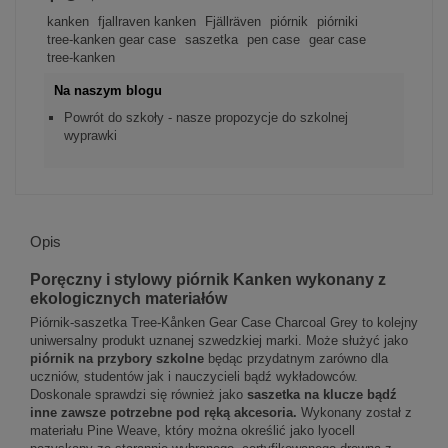
kanken
fjallraven kanken
Fjällräven
piórnik
piórniki
tree-kanken gear case
saszetka
pen case
gear case
tree-kanken
Na naszym blogu
Powrót do szkoły - nasze propozycje do szkolnej
wyprawki
Opis
Poręczny i stylowy piórnik Kanken wykonany z
ekologicznych materiałów
Piórnik-saszetka Tree-Kånken Gear Case Charcoal Grey to kolejny
uniwersalny produkt uznanej szwedzkiej marki. Może służyć jako
piórnik na przybory szkolne
będąc przydatnym zarówno dla
uczniów, studentów jak i nauczycieli bądź wykładowców.
Doskonale sprawdzi się również jako
saszetka na klucze bądź
inne zawsze potrzebne pod ręką akcesoria.
Wykonany został z
materiału Pine Weave, który można określić jako lyocell