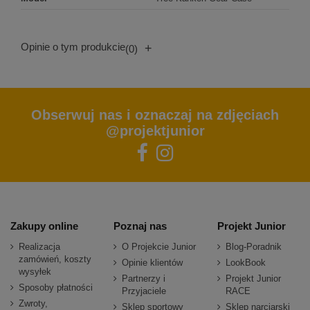
Opinie o tym produkcie
+
(0)
Obserwuj nas i oznaczaj na zdjęciach
@projektjunior
Zakupy online
Poznaj nas
Projekt Junior
Realizacja
O Projekcie Junior
Blog-Poradnik
zamówień, koszty
Opinie klientów
LookBook
wysyłek
Partnerzy i
Projekt Junior
Sposoby płatności
Przyjaciele
RACE
Zwroty,
Sklep sportowy
Sklep narciarski