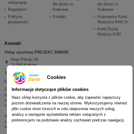
reklamacje
dla dzieci w
dla dzieci w
Regulamin
Krakowie
Krakowie
Polityka
Kontakt
Krakowska Karta
prywatności
Rodzinna KKR 3+
Karta Dużej
Rodziny KDR
Kontakt
Sklep sportowy PROJEKT JUNIOR
Aleja Pokoju 20,
31-564 Kraków
+48 600 779 897
Cookies
sklep@projektjunior.pl
Informacje dotyczące plików cookies
Zapraszamy do sklepu stacjonarnego:
poniedziałek - piątek: 11.00-19.00
Nasz sklep korzysta z plików cookie, aby zapewnić najwyższy
sobota: 10.00-14.00
poziom doświadczenia na naszej stronie. Wykorzystujemy również
niedziela (każda): nieczynne
pliki cookie stron trzecich w celu ulepszenia naszych usług,
analizy a następnie wyświetlania reklam związanych z
Nie odpowiadamy na wiadomości SMS. W sprawach dotyczących
preferencjami na podstawie analizy zachowań podczas nawigacji.
zamówień i oferty prosimy o kontakt mailowy, telefoniczny lub przez
Messenger.