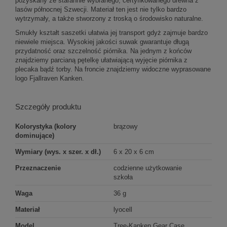
pozyskany ze starannie wybranego, certyfikowanego drewna z
lasów północnej Szwecji. Materiał ten jest nie tylko bardzo
wytrzymały, a także stworzony z troską o środowisko naturalne.
Smukły kształt saszetki ułatwia jej transport gdyż zajmuje bardzo
niewiele miejsca. Wysokiej jakości suwak gwarantuje długą
przydatność oraz szczelność piórnika. Na jednym z końców
znajdziemy parcianą pętelkę ułatwiającą wyjęcie piórnika z
plecaka bądź torby. Na froncie znajdziemy widoczne wyprasowane
logo Fjallraven Kanken.
Szczegóły produktu
Kolorystyka (kolory
brązowy
dominujące)
Wymiary (wys. x szer. x dł.)
6 x 20 x 6 cm
Przeznaczenie
codzienne użytkowanie
szkoła
Waga
36 g
Materiał
lyocell
Model
Tree-Kanken Gear Case