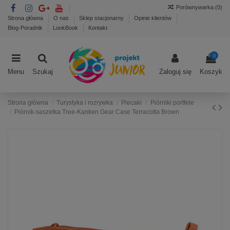
Porównywarka (
0
)
Strona główna
O nas
Sklep stacjonarny
Opinie klientów
Blog-Poradnik
LookBook
Kontakt
0
Menu
Szukaj
Zaloguj się
Koszyk
Strona główna
Turystyka i rozrywka
Plecaki
Piórniki portfele
Piórnik-saszetka Tree-Kanken Gear Case Terracotta Brown