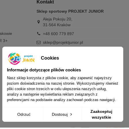
Kontakt
Sklep sportowy PROJEKT JUNIOR
Aleja Pokoju 20,
31-564 Kraków
rakowie
+48 600 779 897
R 3+
sklep@projektjunior.pl
Zapraszamy do sklepu stacjonarnego:
poniedziałek - piątek: 11.00-19.00
Cookies
sobota: 10.00-14.00
niedziela (każda): nieczynne
Informacje dotyczące plików cookies
Nasz sklep korzysta z plików cookie, aby zapewnić najwyższy
Nie odpowiadamy na wiadomości SMS. W
poziom doświadczenia na naszej stronie. Wykorzystujemy również
sprawach dotyczących zamówień i oferty
pliki cookie stron trzecich w celu ulepszenia naszych usług,
prosimy o kontakt mailowy, telefoniczny lub
analizy a następnie wyświetlania reklam związanych z
przez Messenger.
preferencjami na podstawie analizy zachowań podczas nawigacji.
Zaakceptuj
Odrzuć
Dostosuj
wszystkie