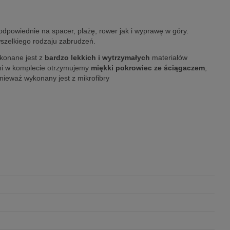
powiednie na spacer, plażę, rower jak i wyprawę w góry.
wszelkiego rodzaju zabrudzeń.
ykonane jest z
bardzo lekkich i wytrzymałych
materiałów
ami w komplecie otrzymujemy
miękki pokrowiec ze ściągaczem
,
nieważ wykonany jest z mikrofibry