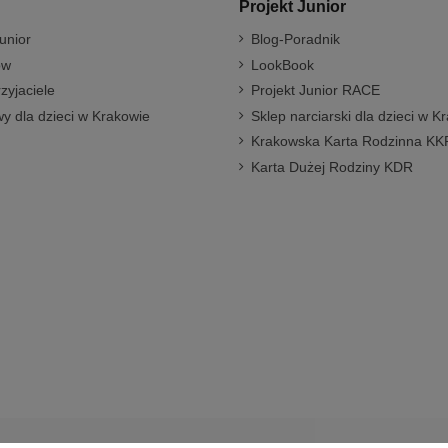
Projekt Junior
unior
Blog-Poradnik
ów
LookBook
rzyjaciele
Projekt Junior RACE
y dla dzieci w Krakowie
Sklep narciarski dla dzieci w K
Krakowska Karta Rodzinna KK
Karta Dużej Rodziny KDR