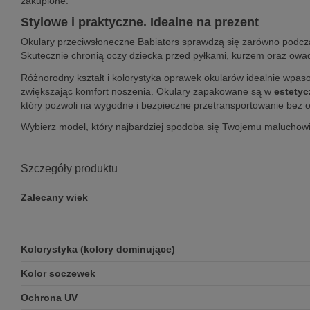
zakupione.
Stylowe i praktyczne. Idealne na prezent
Okulary przeciwsłoneczne Babiators sprawdzą się zarówno podcza
Skutecznie chronią oczy dziecka przed pyłkami, kurzem oraz owad
Różnorodny kształt i kolorystyka oprawek okularów idealnie wpaso
zwiększając komfort noszenia. Okulary zapakowane są w
estety
który pozwoli na wygodne i bezpieczne przetransportowanie bez 
Wybierz model, który najbardziej spodoba się Twojemu maluchowi 
Szczegóły produktu
Zalecany wiek
Kolorystyka (kolory dominujące)
Kolor soczewek
Ochrona UV