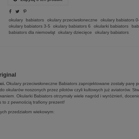
okulary
babiators
okulary przeciwsłoneczne
okulary babiators 0
okulary babiators 3-5
okulary babiators 6
okularki babiators
bab
babiators dla niemowląt
okulary dziecięce
okulary babiators
iginal
ci.
Okulary przeciwsłoneczne Babiators zaprojektowane zostały parę przyj
okularów noszonych przez pilotów czyli kultowych już aviatorów. Stw
aniem. Okularki Babiators otrzymały wiele nagród i wyróżnień, docenio
to z pewnością trafiony prezent!
cych przedziałom wiekowym: