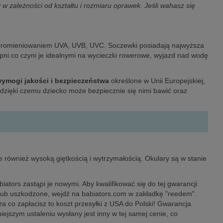
zależności od kształtu i rozmiaru oprawek. Jeśli wahasz się
 promieniowaniem UVA, UVB, UVC. Soczewki posiadają najwyższa
ni co czyni je idealnymi na wycieczki rowerowe, wyjazd nad wodę
wymogi jakości i bezpieczeństwa
określone w Unii Europejskiej,
 dzięki czemu dziecko może bezpiecznie się nimi bawić oraz
ale również wysoką giętkością i wytrzymałością. Okulary są w stanie
iators zastąpi je nowymi. Aby kwalifikować się do tej gwarancji
e lub uszkodzone, wejdź na babiators.com w zakładkę "reedem".
a co zapłacisz to koszt przesyłki z USA do Polski! Gwarancja
ejszym ustaleniu wysłany jest inny w tej samej cenie, co