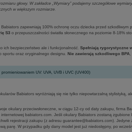
rozmiaru głowy. W zakładce „Wymiary” podajemy szczegółowe wymiary w 
cznych w większym rozmiarze.
h Babiators zapewniają 100% ochronę oczu dziecka przed szkodliwym
ię S3
o przepuszczalności światła słonecznego na poziomie 8-18% stop
o ich bezpieczeństwo ale i funkcjonalność.
Spełniają rygorystyczne 
o sportu oraz oryginalnego designu.
Nie zawierają szkodliwego BPA
,
m promieniowaniem UV: UVA, UVB i UVC (UV400)​
okularów Babiators wyróżniają się nie tylko niepowtarzalną stylistyką, 
woje okulary przeciwsłoneczne, w ciągu 12-cy od daty zakupu, firma Bab
e internetowej babiators.com. Jeśli okulary Babiators zostaną zgubion
chwili rejestracji zakupu (z adresu guarantee@babiators.com). Jedyne z
ową parę. W przypadku gdy dany model jest już niedostępny, po wcześni