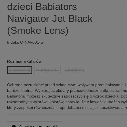
dzieci Babiators
Navigator Jet Black
(Smoke Lens)
Indeks
O-NAV001-S
Rozmiar okularów
S (wiek 0-2)
M (wiek 3-5)
L (wiek 6+)
Ochrona oczu dzieci przed szkodliwym wpływem promieniowania U
bardzo istotna. Wybierając okulary przeciwsłoneczne dla dzieci i n
Babiators, możesz skutecznie zatroszczyć się o wzrok dziecka. Bo
różnorodnych wzorów i kolorów, sprawia, że z łatwością można wy
który zaspokoi równocześnie upodobania dzieci jak i oczekiwania r
Zapytaj o ten produkt