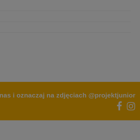
nas i oznaczaj na zdjęciach @projektjunior