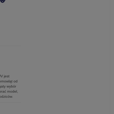
V jest
iemowląt od
gaty wybór
brać model,
odziców.