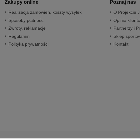
Zakupy online
Poznaj nas
Realizacja zamówień, koszty wysyłek
O Projekcie J
Sposoby płatności
Opinie klient
Zwroty, reklamacje
Partnerzy i P
Regulamin
Sklep sportow
Polityka prywatności
Kontakt