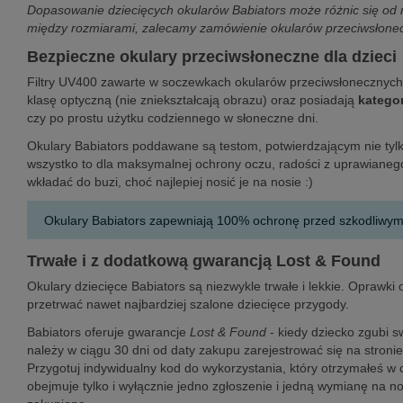
Dopasowanie dziecięcych okularów Babiators może różnic się od 
między rozmiarami, zalecamy zamówienie okularów przeciwsłone
Bezpieczne okulary przeciwsłoneczne dla dzieci
Filtry UV400 zawarte w soczewkach okularów przeciwsłonecznyc
klasę optyczną (nie zniekształcają obrazu) oraz posiadają
kategor
czy po prostu użytku codziennego w słoneczne dni.
Okulary Babiators poddawane są testom, potwierdzającym nie tylk
wszystko to dla maksymalnej ochrony oczu, radości z uprawianeg
wkładać do buzi, choć najlepiej nosić je na nosie :)
Okulary Babiators zapewniają 100% ochronę przed szkodliwy
Trwałe i z dodatkową gwarancją Lost & Found
Okulary dziecięce Babiators są niezwykle trwałe i lekkie. Oprawki 
przetrwać nawet najbardziej szalone dziecięce przygody.
Babiators oferuje gwarancje
Lost & Found
- kiedy dziecko zgubi s
należy w ciągu 30 dni od daty zakupu zarejestrować się na stroni
Przygotuj indywidualny kod do wykorzystania, który otrzymałeś w 
obejmuje tylko i wyłącznie jedno zgłoszenie i jedną wymianę na n