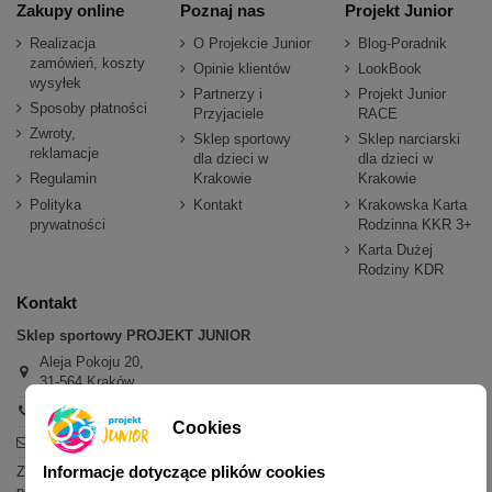
Zakupy online
Poznaj nas
Projekt Junior
Realizacja
O Projekcie Junior
Blog-Poradnik
zamówień, koszty
Opinie klientów
LookBook
wysyłek
Partnerzy i
Projekt Junior
Sposoby płatności
Przyjaciele
RACE
Zwroty,
Sklep sportowy
Sklep narciarski
reklamacje
dla dzieci w
dla dzieci w
Regulamin
Krakowie
Krakowie
Polityka
Kontakt
Krakowska Karta
prywatności
Rodzinna KKR 3+
Karta Dużej
Rodziny KDR
Kontakt
Sklep sportowy PROJEKT JUNIOR
Aleja Pokoju 20,
31-564 Kraków
+48 600 779 897
Cookies
sklep@projektjunior.pl
Informacje dotyczące plików cookies
Zapraszamy do sklepu stacjonarnego:
poniedziałek - piątek: 11.00-19.00