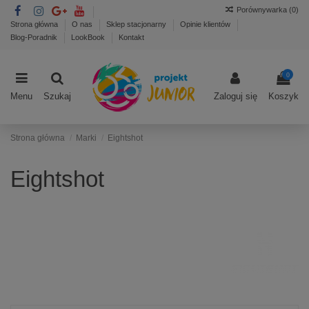
Porównywarka (
0
)
Strona główna
O nas
Sklep stacjonarny
Opinie klientów
Blog-Poradnik
LookBook
Kontakt
0
Menu
Szukaj
Zaloguj się
Koszyk
Strona główna
Marki
Eightshot
Eightshot