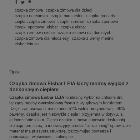
czapka zimowa
czapka zimowa dla dzieci
czapka narciarska
czapki narciarskie
czapka na narty
ciepła czapka zimowa
czapki zimowe
czapka sportowa
czapki sportowe
eisbar
czapka eisbar
czapka zimowa eisbar
czapka zimowa dla dorosłych
czapka zimowa dla młodzieży
czapka z wełny merino
eisbar leia os
Opis
Czapka zimowa Eisbär LEIA łączy modny wygląd z
doskonałym ciepłem
Czapka zimowa Eisbär LEIA
to idealny wybór na chłodne dni,
łączący modny
oversize'owy fason
z wyjątkowym komfortem.
Dzięki zastosowanej mieszance 51% wełny merynosowej i 49%
bawełny, czapka jest niezwykle ciepła i przyjemna w dotyku, a
jednocześnie lekka. Ciepła czapka zimowa zapewnia doskonałą
izolację termiczną, a innowacyjny proces "air spinning" sprawia, że
materiał ma puszystą strukturę, zatrzymując powietrze i
poprawiając właściwości izolacyjne.