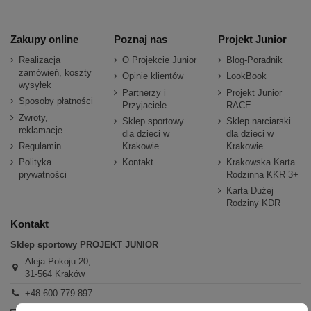
Zakupy online
Poznaj nas
Projekt Junior
Realizacja
O Projekcie Junior
Blog-Poradnik
zamówień, koszty
Opinie klientów
LookBook
wysyłek
Partnerzy i
Projekt Junior
Sposoby płatności
Przyjaciele
RACE
Zwroty,
Sklep sportowy
Sklep narciarski
reklamacje
dla dzieci w
dla dzieci w
Regulamin
Krakowie
Krakowie
Polityka
Kontakt
Krakowska Karta
prywatności
Rodzinna KKR 3+
Karta Dużej
Rodziny KDR
Kontakt
Sklep sportowy PROJEKT JUNIOR
Aleja Pokoju 20,
31-564 Kraków
+48 600 779 897