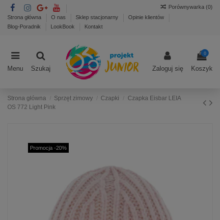
Porównywarka (
0
)
Strona główna
O nas
Sklep stacjonarny
Opinie klientów
Blog-Poradnik
LookBook
Kontakt
0
Menu
Szukaj
Zaloguj się
Koszyk
Strona główna
Sprzęt zimowy
Czapki
Czapka Eisbar LEIA
OS 772 Light Pink
Promocja -20%