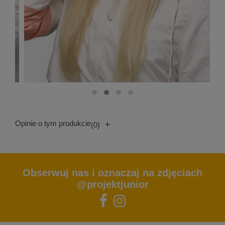
Opinie o tym produkcie
+
(0)
Obserwuj nas i oznaczaj na zdjęciach
@projektjunior