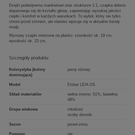
Dzięki podwójnemu mankietowi oraz strukturze 1:1, czapka dobrze
dopasowuje się do kształtu głowy, zapewniając wysokiej jakości
ciepło i komfort w każdych warunkach. To wybór, który nie tylko
chroni przed zimnem, ale również wpisuje się w aktualne trendy
mody.
Wymiary czapki mierzone na płasko: szerokość ok. 19 cm,
wysokość ok. 23 cm,
Szczegóły produktu
Kolorystyka (kolory
jasny różowy
dominujące)
Model
Eisbar LEIA OS
Skład materiałów
wełna merino: 51%, bawełna:
49%
Grupa wiekowa
młodzież
osoby dorosłe
Sezon
jesień-zima
Pompon
nie