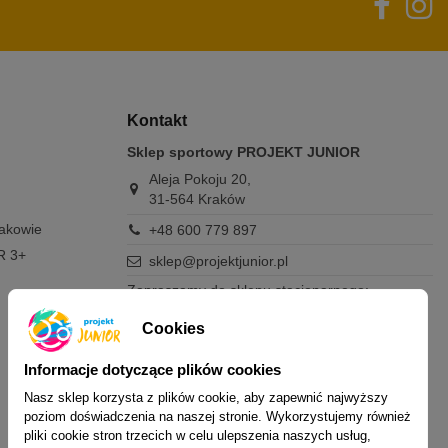
Kontakt
Sklep sportowy PROJEKT JUNIOR
Aleja Pokoju 20,
31-564 Kraków
rakowie
+48 600 779 897
R 3+
sklep@projektjunior.pl
Zapraszamy do sklepu stacjonarnego:
poniedziałek - piątek: 11.00-19.00
Cookies
sobota: 10.00-14.00
niedziela (każda): nieczynne
Informacje dotyczące plików cookies
Nie odpowiadamy na wiadomości SMS. W
Nasz sklep korzysta z plików cookie, aby zapewnić najwyższy
sprawach dotyczących zamówień i oferty
poziom doświadczenia na naszej stronie. Wykorzystujemy również
prosimy o kontakt mailowy, telefoniczny lub
pliki cookie stron trzecich w celu ulepszenia naszych usług,