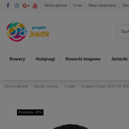
Strona główna
O nas
Sklep stacjonarny
Opi
Rowery
Hulajnogi
Rowerki biegowe
Jeździki
Strona główna
Sprzęt zimowy
Czapki
Czapka Eisbar LEIA OS 009
Promocja -20%