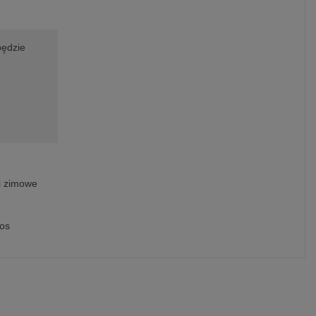
będzie
i zimowe
 os