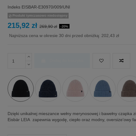
Indeks
EISBAR-E30970/009/UNI
Produkt tymczasowo niedostępny
215,92 zł
269,90 zł
-20%
Najniższa cena w okresie 30 dni przed obniżką:
202,43 zł
Dodaj do koszyka
Dzięki unikalnej mieszance wełny merynosowej i bawełny czapka 
Eisbär LEIA zapewnia wygodę, ciepło oraz modny, oversize'owy f