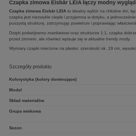
Czapka zimowa Eisbär LEIA łączy modny wygląd
Czapka zimowa Eisbär LEIA
to idealny wybór na chłodne dni, ł
czapka jest niezwykle ciepła i przyjemna w dotyku, a jednocześni
puszystą strukturę, zatrzymując powietrze i poprawiając właściwośc
Dzięki podwójnemu mankietowi oraz strukturze 1:1, czapka dobrze 
przed zimnem, ale również wpisuje się w aktualne trendy mody.
Wymiary czapki mierzone na płasko: szerokość ok. 19 cm, wysoko
Szczegóły produktu
Kolorystyka (kolory dominujące)
Model
Skład materiałów
Grupa wiekowa
Sezon