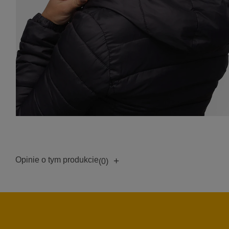
Opinie o tym produkcie
+
(0)