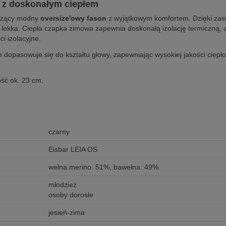
 z doskonałym ciepłem
ączący modny
oversize'owy fason
z wyjątkowym komfortem. Dzięki za
e lekka. Ciepła czapka zimowa zapewnia doskonałą izolację termiczną, a
i izolacyjne.
dopasowuje się do kształtu głowy, zapewniając wysokiej jakości ciepło 
ść ok. 23 cm,
czarny
Eisbar LEIA OS
wełna merino: 51%, bawełna: 49%
młodzież
osoby dorosłe
jesień-zima