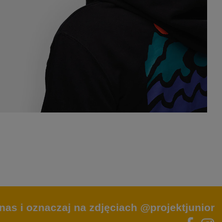
nas i oznaczaj na zdjęciach @projektjunior