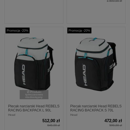
1 800,00 zł
Promocja -20%
Promocja -20%
Produkt
tymczasowo
niedostępny
Plecak narciarski Head REBELS
Plecak narciarski Head REBELS
RACING BACKPACK L 90L
RACING BACKPACK S 70L
Head
Head
512,00 zł
472,00 zł
640,00 zł
590,00 zł