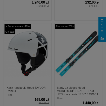
1 240,00 zł
132,00 zł
1 550,00 zł
220,00 zł
FILTRUJ
» Super cena « -40%
Promocja -20%
On sale
Kask narciarski Head TAYLOR
Narty dzieicęce Head
Rebels
WORLDCUP E.RACE TEAM
JRS + wiązania JRS 7.5 GW CA
Head
Head
168,00 zł
1 440,00 zł
280,00 zł