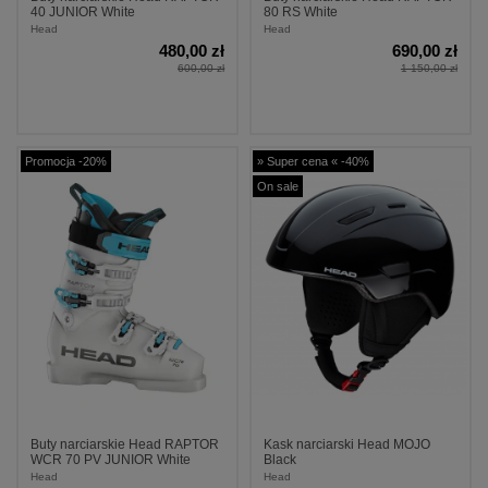
40 JUNIOR White
80 RS White
Head
Head
480,00 zł
690,00 zł
600,00 zł
1 150,00 zł
Promocja -20%
» Super cena « -40%
On sale
Buty narciarskie Head RAPTOR
Kask narciarski Head MOJO
WCR 70 PV JUNIOR White
Black
Head
Head