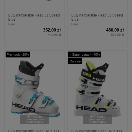
Buty narciarskie Head J1 Speed
Buty narciarskie Head J3 Speed
Blue
Blue
Head
Head
352,00 zł
480,00 zł
440,00 zł
600,00 zł
Promocja -20%
» Super cena « -40%
On sale
Produkt
Produkt
tymczasowo
tymczasowo
niedostępny
niedostępny
Buty narciarskie Head RAPTOR
Buty narciarskie Head RAPTOR