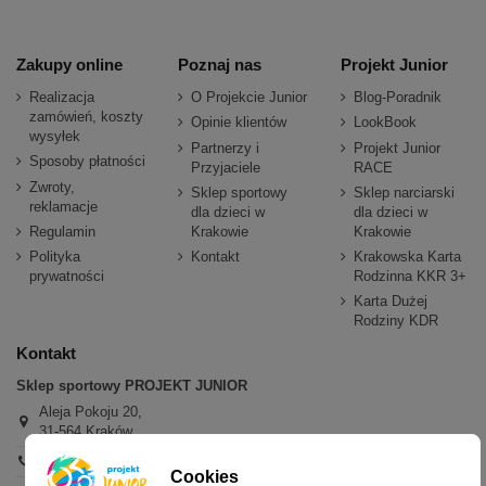
Zakupy online
Poznaj nas
Projekt Junior
Realizacja
O Projekcie Junior
Blog-Poradnik
zamówień, koszty
Opinie klientów
LookBook
wysyłek
Partnerzy i
Projekt Junior
Sposoby płatności
Przyjaciele
RACE
Zwroty,
Sklep sportowy
Sklep narciarski
reklamacje
dla dzieci w
dla dzieci w
Regulamin
Krakowie
Krakowie
Polityka
Kontakt
Krakowska Karta
prywatności
Rodzinna KKR 3+
Karta Dużej
Rodziny KDR
Kontakt
Sklep sportowy PROJEKT JUNIOR
Aleja Pokoju 20,
31-564 Kraków
+48 600 779 897
Cookies