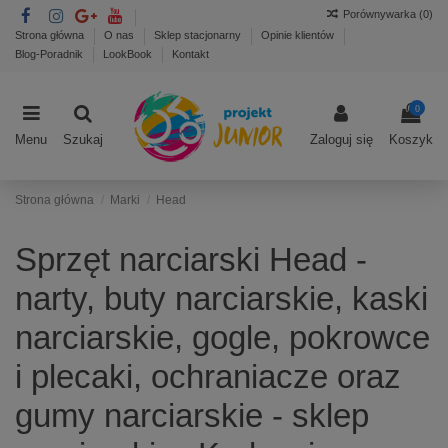
Porównywarka (
0
)
Strona główna
O nas
Sklep stacjonarny
Opinie klientów
Blog-Poradnik
LookBook
Kontakt
0
Menu
Szukaj
Zaloguj się
Koszyk
Strona główna
Marki
Head
Sprzęt narciarski Head -
narty, buty narciarskie, kaski
narciarskie, gogle, pokrowce
i plecaki, ochraniacze oraz
gumy narciarskie - sklep